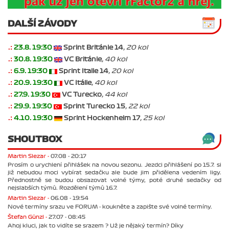
DALŠÍ ZÁVODY
.:
23.8. 19:30
Sprint Británie 14
, 20 kol
.:
30.8. 19:30
VC Británie
, 40 kol
.:
6.9. 19:30
Sprint Italie 14
, 20 kol
.:
20.9. 19:30
VC Itálie
, 40 kol
.:
27.9. 19:30
VC Turecko
, 44 kol
.:
29.9. 19:30
Sprint Turecko 15
, 22 kol
.:
4.10. 19:30
Sprint Hockenheim 17
, 25 kol
SHOUTBOX
Martin Slezar -
07.08 - 20:17
Prosím o urychlení přihlášek na novou sezonu. Jezdci přihlášení po 15.7. si
již nebudou moci vybírat sedačku ale bude jim přidělena vedením ligy.
Přednostně se budou obsazovat volné týmy, poté druhé sedačky od
nejslabších týmů. Rozdělení týmů 16.7.
Martin Slezar -
06.08 - 19:54
Nové termíny srazu ve FORUM - koukněte a zapište své volné termíny.
Štefan Günzl -
27.07 - 08:45
Ahoj kluci, jak to vidíte se srazem ? Už je nějaký termín? Díky