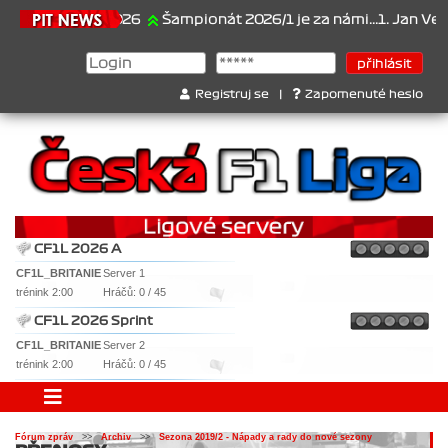
21.6.2026
Šampionát 2026/1 je za námi...1. Jan Veselý ,
Registruj se
|
Zapomenuté heslo
CF1L 2026 A
CF1L_BRITANIE
Server 1
trénink 2:00
Hráčů: 0 / 45
CF1L 2026 Sprint
CF1L_BRITANIE
Server 2
trénink 2:00
Hráčů: 0 / 45
Fórum zpráv
>>
Archiv
>>
Sezona 2019/2 - Nápady a rady do nové sezony