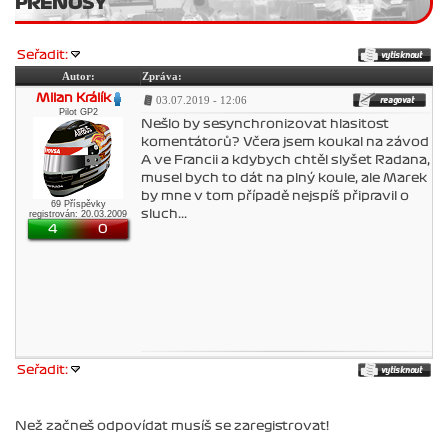
PŘENOSY
Seřadit:
Autor:
Zpráva:
Milan Králík
03.07.2019 - 12:06
Pilot GP2
Nešlo by sesynchronizovat hlasitost
komentátorů? Včera jsem koukal na závod
A ve Francii a kdybych chtěl slyšet Radana,
musel bych to dát na plný koule, ale Marek
by mne v tom případě nejspíš připravil o
69 Příspěvky
sluch...
registrován: 20.03.2009
4
0
Seřadit:
Než začneš odpovídat musíš se zaregistrovat!