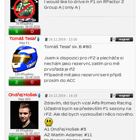
I would like to drive in F1 on RFactor 2
Group A ( only A )
79 Příspěvky
registrován: 26.03.2018
5
0
Tomáš Tesař
24.12.2019 - 13:56
Pilot F1
Tomáš Tesař sk. B #80
Jsem k dispozici pro rF2 a plecháče si
nechám jako rezervní, zatím pro mě
prvořadá je rf2
124 Příspěvky
Případně mě jako rezervní serii připiš
registrován: 19.09.2016
prosím do ACC
2
0
Ondřej Hošek
24.12.2019 - 14:18
Pilot GP2
Zdravím, rád bych vzal Alfa Romeo Racing.
Účastnil bych se především F1 sezony na
rF2. Ale rád bych vyzkoušel i něco nového.
A1 Ondřej Hošek #3
44 Příspěvky
registrován: 31.05.2017
A2 Martin Adamec #11
4
0