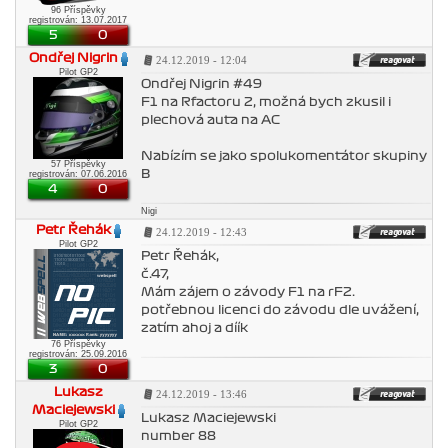
96 Příspěvky
registrován: 13.07.2017
5
0
Ondřej Nigrin
24.12.2019 - 12:04
Pilot GP2
Ondřej Nigrin #49
F1 na Rfactoru 2, možná bych zkusil i
plechová auta na AC
Nabízím se jako spolukomentátor skupiny
57 Příspěvky
B
registrován: 07.06.2016
4
0
Nigi
Petr Řehák
24.12.2019 - 12:43
Pilot GP2
Petr Řehák,
č.47,
Mám zájem o závody F1 na rF2.
potřebnou licenci do závodu dle uvážení,
zatím ahoj a díík
76 Příspěvky
registrován: 25.09.2016
3
0
Lukasz
24.12.2019 - 13:46
Maciejewski
Lukasz Maciejewski
Pilot GP2
number 88