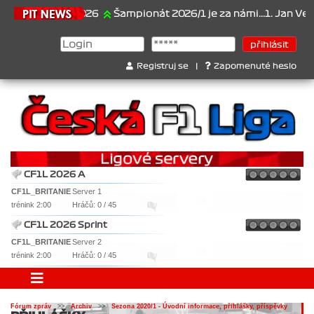
21.6.2026
Šampionát 2026/1 je za námi...1. Jan Veselý , 
Registruj se
|
Zapomenuté heslo
CF1L 2026 A
CF1L_BRITANIE
Server 1
trénink 2:00
Hráčů: 0 / 45
CF1L 2026 Sprint
CF1L_BRITANIE
Server 2
trénink 2:00
Hráčů: 0 / 45
Fórum zpráv
>>
Archiv
>>
Sezona 2020/1 - Úvodní informace, přihlášky, příspěvky