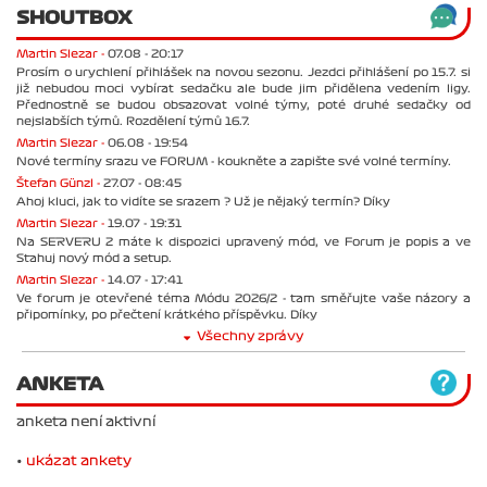
SHOUTBOX
Martin Slezar -
07.08 - 20:17
Prosím o urychlení přihlášek na novou sezonu. Jezdci přihlášení po 15.7. si
již nebudou moci vybírat sedačku ale bude jim přidělena vedením ligy.
Přednostně se budou obsazovat volné týmy, poté druhé sedačky od
nejslabších týmů. Rozdělení týmů 16.7.
Martin Slezar -
06.08 - 19:54
Nové termíny srazu ve FORUM - koukněte a zapište své volné termíny.
Štefan Günzl -
27.07 - 08:45
Ahoj kluci, jak to vidíte se srazem ? Už je nějaký termín? Díky
Martin Slezar -
19.07 - 19:31
Na SERVERU 2 máte k dispozici upravený mód, ve Forum je popis a ve
Stahuj nový mód a setup.
Martin Slezar -
14.07 - 17:41
Ve forum je otevřené téma Módu 2026/2 - tam směřujte vaše názory a
připomínky, po přečtení krátkého příspěvku. Díky
Všechny zprávy
ANKETA
anketa není aktivní
•
ukázat ankety