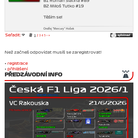
B1 Roman Slatina #89
B2 Miloš Tutko #19
Těším se!
Ondřej "Mercury" Hošek
Seřadit:
1
2
3
4
5
›
»
Než začneš odpovídat musíš se zaregistrovat!
•
registrace
•
přihlášení
PŘEDZÁVODNÍ INFO