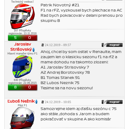
Technický vedoucí
Patrik Novotný #21
F1 na rF2, vyzkousel bych plechace na AC
Rad bych pokracoval v delani prenosu pro
skupinu B
167 Příspěvky
registrován: 13.11.2016
5
0
Jaroslav
24.12.2019 - 09:57
Strišovský
Ahoj, chcel by som ostat v Renaulte, mam
Hlavní manažer týmu F1
zaujem len o klasicku sezonu f1 na rf2 a
mame dohodu na takomto zlozeni:
A1 Jaroslav Strisovsky 7
A2 Andrej Borotovsky 78
B1 Tomas Stanek 91
630 Příspěvky
B2 Lubos Neznik 75
registrován: 22.09.2015
8
0
Tesime sa na novu sezonu!
Ľuboš Nežník
24.12.2019 - 10:05
Pilot F1
Samozrejme idem aj ďalšiu sezónu c 75
ako stále ,dohoda s Jarom a budem
pokračovať v skupine A ako komisár