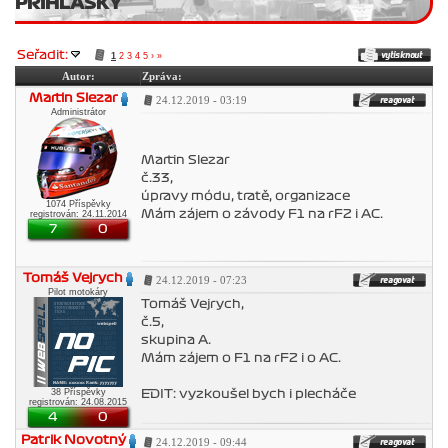
PŘIHLÁŠKY
Seřadit:
1
2
3
4
5
›
»
Autor:
Zpráva:
Martin Slezar
24.12.2019 - 03:19
Administrátor
Martin Slezar
č.33,
úpravy módu, tratě, organizace
1074 Příspěvky
Mám zájem o závody F1 na rF2 i AC.
registrován: 24.11.2014
7
0
Tomáš Vejrych
24.12.2019 - 07:23
Pilot motokáry
Tomáš Vejrych,
č.5,
skupina A.
Mám zájem o F1 na rF2 i o AC.
38 Příspěvky
EDIT: vyzkoušel bych i plecháče
registrován: 24.08.2015
4
0
Patrik Novotný
24.12.2019 - 09:44