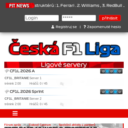
Pohár konstruktérů : 1. Ferrari . 2. Williams , 3. RedBull ..... S
Registruj se
|
Zapomenuté heslo
CF1L 2026 A
CF1L_BRITANIE
Server 1
trénink 2:00
Hráčů: 0 / 45
CF1L 2026 Sprint
CF1L_BRITANIE
Server 2
trénink 2:00
Hráčů: 0 / 45
Fórum zpráv
>>
Tiskové Centrum
>>
Společné aktivity u partnerů