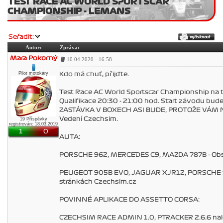
TEST RACE AC WORLD SPORTSCAR
CHAMPIONSHIP - LEMANS
Seřadit:
Autor:
Zpráva:
Mara Pokorný
10.04.2020 - 16:58
Pilot motokáry
Kdo má chuť, přijďte.
Test Race AC World Sportscar Championship na t
Qualifikace 20:30 - 21:00 hod. Start závodu bud
ZASTÁVKA V BOXECH ASI BUDE, PROTOŽE VÁM NED
Vedení Czechsim.
19 Příspěvky
registrován: 18.03.2019
1
0
AUTA:
PORSCHE 962, MERCEDES C9, MAZDA 787B - Obsa
PEUGEOT 905B EVO, JAGUAR XJR12, PORSCHE 91
stránkách Czechsim.cz
POVINNÉ APLIKACE DO ASSETTO CORSA:
CZECHSIM RACE ADMIN 1.0, PTRACKER 2.6.6 nale