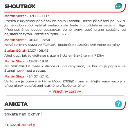
SHOUTBOX
Martin Slezar -
07.08 - 20:17
Prosím o urychlení přihlášek na novou sezonu. Jezdci přihlášení po 15.7. si
již nebudou moci vybírat sedačku ale bude jim přidělena vedením ligy.
Přednostně se budou obsazovat volné týmy, poté druhé sedačky od
nejslabších týmů. Rozdělení týmů 16.7.
Martin Slezar -
06.08 - 19:54
Nové termíny srazu ve FORUM - koukněte a zapište své volné termíny.
Štefan Günzl -
27.07 - 08:45
Ahoj kluci, jak to vidíte se srazem ? Už je nějaký termín? Díky
Martin Slezar -
19.07 - 19:31
Na SERVERU 2 máte k dispozici upravený mód, ve Forum je popis a ve
Stahuj nový mód a setup.
Martin Slezar -
14.07 - 17:41
Ve forum je otevřené téma Módu 2026/2 - tam směřujte vaše názory a
připomínky, po přečtení krátkého příspěvku. Díky
Všechny zprávy
ANKETA
anketa není aktivní
•
ukázat ankety