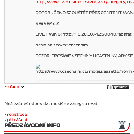
http://www.czechsim.cz/stahovani/category/16-
DOPORUČENO SPOUŠTĚT PŘES CONTENT MANAG
SERVER č.2
LIVETIMING: http://46.28.107.42:50040/lapstat
heslo na server: czechsim
POZOR: PROSÍME VŠECHNY ÚČASTNÍKY, ABY SE 
Seřadit:
Než začneš odpovídat musíš se zaregistrovat!
•
registrace
•
přihlášení
PŘEDZÁVODNÍ INFO