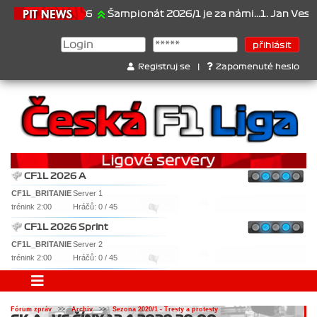
21.6.2026
Šampionát 2026/1 je za námi...1. Jan Veselý , 2.
Registruj se
|
Zapomenuté heslo
CF1L 2026 A
CF1L_BRITANIE
Server 1
trénink 2:00
Hráčů: 0 / 45
CF1L 2026 Sprint
CF1L_BRITANIE
Server 2
trénink 2:00
Hráčů: 0 / 45
Fórum zpráv
>>
Archiv
>>
Sezona 2020/1 - Tresty a protesty