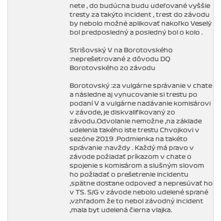
nete , do budúcna budu udeľované vyššie
tresty za takýto incident , trest do závodu
by nebolo možné aplikovať nakoľko Veselý
bol predposledný a posledný bol o kolo .
Strišovský V na Borotovského
:neprešetrované z dôvodu DQ
Borotovského zo závodu
Borotovský :za vulgárne správanie v chate
a následne aj vynucovanie si trestu po
podaní V a vulgárne nadávanie komisárovi
v závode, je diskvalifikovaný zo
závodu.Odvolanie nemožne ,na základe
udelenia takého iste trestu Chvojkovi v
sezóne 2019 .Podmienka na takéto
správanie :navždy . Každý má pravo v
závode požiadať príkazom v chate o
spojenie s komisárom a slušným slovom
ho požiadať o prešetrenie incidentu
,spätne dostane odpoveď a nepresúvať ho
v TS. S/G v závode nebolo udelené sprané
,vzhľadom že to nebol závodný incident
,mala byt udelená čierna vlajka.