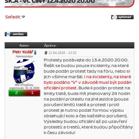
SK.A - VC ČÍNY 12.4.2020 20:00
Seřadit:
Autor:
Zpráva:
Petr Kolář
12.04.2020 - 23:52
Administrátor
Protesty podávejte do 13.4.2020 20:00.
Řešit se budou pouze incidenty, na které
bude podán protest tady na fóru, nebo si
jich všimne maršál.
I na incidenty, na které
bylo podáno "V" v závodě musí být podán
480 Příspěvky
oficiální protest.
Bude-li podán protest na
registrován: 01.11.2006
2
-1
limity tratě, bude mít jmenovaný 24 hodin
na podání protestu na jiné jezdce (pouze
porušení limitů tratě a protest i proti
protest je nutno podat formou výpisu
obsahující kolo a čas každého porušení).
Výsledky budou oficiální až po uzavření
protestů a trestů, které budou připočítány
k času závodu!