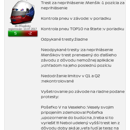
Trest za neprihlásenie :Menšik -1 pozícia za
neprihlásenie
Kontrola pneu v závode: v poriadku
96 Příspěvky
Kontrola pneu TOP10 na štarte :v poriadku
registrován: 13.07.2017
5
-2
Odpykané tresty:žiadne
Neodpykané tresty :za neprihlásenie
Menšikov trest prenesený do ďalšieho
závodu z dôvodu nemožnej aplikácie
,vzhľadom na jeho poslednú pozíciu
Nedodržanie limitov v Q1 a Q2
:nekontrolované
Vyšetrovanie po závode na riadne podane
protesty:
Pošefko V na Veseleho :Vesely svojim
pripojením zdemoloval Pošefka
,upozornenie do budúcna ,treba si to
vyriešiť !!! Nebol udelený vyšší trest len z
dôvodu doby aká je ,veľa ľudí je teraz na