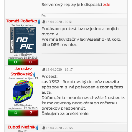
Serverový replay je k dispozici
zde
Petr
Tomáš Pošefko
13.04.2020 - 09:51
Technický vedoucí
Podávam protest iba na jedno z mojich
dvoch V.
Pre mňa likvidačný lag Veselého - 8. kolo,
dlhá DRS rovinka.
197 Příspěvky
registrován: 18.10.2016
0
0
Jaroslav
13.04.2020 - 19:17
Strišovský
Protest:
Hlavní manažer týmu F1
cas 1352 - Borotovský do mňa narazil a
spôsobil mi silné poškodenie zadnej časti
auta.
Dúfam, že to nebolo naschvál z frustrácie,
že ma dovtedy nedokázal od začiatku
630 Příspěvky
pretekov predbehnúť.
registrován: 22.09.2015
4
-2
Ďakujem za prešetrenie.
Ľuboš Nežník
13.04.2020 - 20:55
Pilot F1