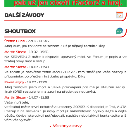
DALŠÍ ZÁVODY
SHOUTBOX
Štefan Günzl -
27.07 - 08:45
Ahoj kluci, jak to vidíte se srazem ? Už je nějaký termín? Díky
Martin Slezar -
19.07 - 19:31
Na SERVERU 2 máte k dispozici upravený mód, ve Forum je popis a ve
Stahuj nový mód a setup.
Martin Slezar -
14.07 - 17:41
Ve forum je otevřené téma Módu 2026/2 - tam směřujte vaše názory a
připomínky, po přečtení krátkého příspěvku. Díky
Pavel Hajný -
14.07 - 17:29
Ahoj testoval jsem mod. a velké překvapení pro mě je otevřen serup..
jinak (DRS) reaguje jen na zadní na předek se neotevírá.
Martin Slezar -
14.07 - 11:53
Vážení přátelé,
ve Stahuj máte první ochutnávku sezony 2026/2. K dispozici je Trať, AUTA
i Setup a na serveru 1 je nový mod již nainstalován. Vyzkoušejte a dejte
vědět. Kdyby jste cokoli potřebovali, napište nebo jakkoli kontaktujte a já
vám vše vysvětlí
Všechny zprávy