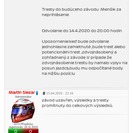
Tresty do budúceho závodu :Menšik za
neprihlásenie
Odvolanie do 14.4.2020 do 20.00 hodin
Upozornenie:keď bude odvolanie
jednohlasne zamietnuté ,bude trest alebo
potencionálni trest ,zdvojnásobený a
zohľadnený z závode .V prípade že
zdvojnásobenie trestu by namalo vplyv na
posun jazdca,budu mu odpočítané body
na nižšiu pozíciu
Martin Slezar
15.04.2020 - 22:16
Administrátor
závod uzavřen, výsledky a tresty
promítnuty do celkových výsledků.
1073 Příspěvky
registrován: 24.11.2014
0
0