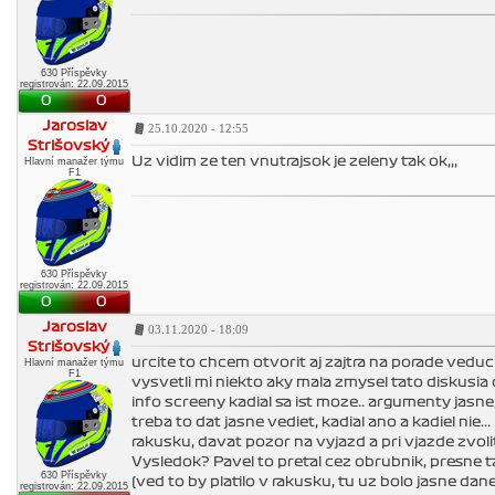
630 Příspěvky
registrován: 22.09.2015
0
0
Jaroslav
25.10.2020 - 12:55
Strišovský
Uz vidim ze ten vnutrajsok je zeleny tak ok,,,
Hlavní manažer týmu
F1
630 Příspěvky
registrován: 22.09.2015
0
0
Jaroslav
03.11.2020 - 18:09
Strišovský
urcite to chcem otvorit aj zajtra na porade veduci
Hlavní manažer týmu
F1
vysvetli mi niekto aky mala zmysel tato diskusi
info screeny kadial sa ist moze.. argumenty jasne
treba to dat jasne vediet, kadial ano a kadiel nie
rakusku, davat pozor na vyjazd a pri vjazde zvoli
Vysledok? Pavel to pretal cez obrubnik, presne t
630 Příspěvky
(ved to by platilo v rakusku, tu uz bolo jasne dane
registrován: 22.09.2015