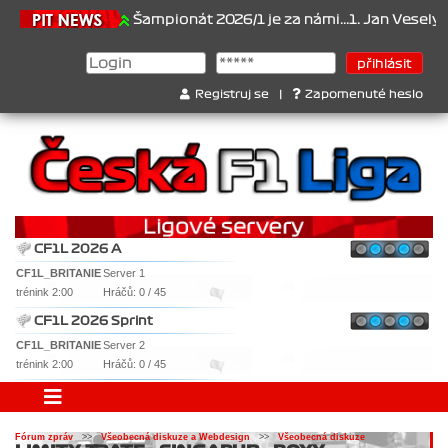
.6.2026
Šampionát 2026/1 je za námi...1. Jan Veselý , 2. Jan Nov
Registruj se
|
Zapomenuté heslo
CF1L 2026 A
CF1L_BRITANIE
Server 1
trénink 2:00
Hráčů: 0 / 45
CF1L 2026 Sprint
CF1L_BRITANIE
Server 2
trénink 2:00
Hráčů: 0 / 45
Fórum zpráv
>>
Všeobecná diskuze a Webdesign
>>
Všeobecná diskuze