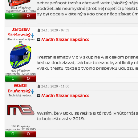
nebezpečnost tratě a zároveň velmi /složitý nájezd
1074 Příspěvky
dodržet, ale neúmyslné (drobné) najetí či přejet
registrován: 24.11.2014
by byl docela viditelný a kdo chce něco získat ú
1
0
Jaroslav
24.10.2020 - 07:39
Strišovský
Hlavní manažer týmu
Martin Slezar napsáno:
F1
Trestanie limitov v q v skupine A je celkom prisne,
ked uz dodrziavat, tak bez tolerancie, ani limity 
vysku trestu, takze z tvojho prispevku ududzujem,
630 Příspěvky
registrován: 22.09.2015
1
0
Martin
24.10.2020 - 11:00
Bruňanský
Technický vedoucí
Martin Slezar napsáno:
Myslím, že v Baku sa riešila aj tá ľavá (vnútorná
to bolo ešte asi v 2019.
166 Příspěvky
registrován: 22.10.2015
0
0