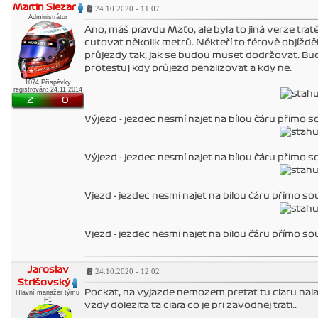
Martin Slezar
24.10.2020 - 11:07
Administrátor
Ano, máš pravdu Maťo, ale byla to jiná verze trat
cutovat několik metrů. Někteří to férově objíždě
průjezdy tak, jak se budou muset dodržovat. Bu
protestu) kdy průjezd penalizovat a kdy ne.
1074 Příspěvky
registrován: 24.11.2014
2
0
Výjezd - jezdec nesmí najet na bílou čáru přímo sou
Výjezd - jezdec nesmí najet na bílou čáru přímo sou
Vjezd - jezdec nesmí najet na bílou čáru přímo sous
Vjezd - jezdec nesmí najet na bílou čáru přímo sous
Jaroslav
24.10.2020 - 12:02
Strišovský
Pockat, na vyjazde nemozem pretat tu ciaru nala
Hlavní manažer týmu
F1
vzdy dolezita ta ciara co je pri zavodnej trati..