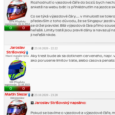
Rozhodnutí o vjezdové čáře do boxů bych necha
anketě na webu brát i s přihlédnutím na jezdce s
Co se týká výjezdové čáry..... v minulosti se tole
především z toho důvodu, že se Singapur jezdil ve
1074 Příspěvky
registrován: 24.11.2014
se držel pravidel. Bílá výjezdová čára přímo souse
0
0
neřešili. Limity tratě jsou pravili dány a navazuj
ji neřešili nikde.
Jaroslav
23.10.2020 - 22:22
Strišovský
Aky trest bude ak sa dotknem cerveneho, napr.
Hlavní manažer týmu
F1
ako porusenie limitov trate, alebo casova penali
630 Příspěvky
registrován: 22.09.2015
0
0
Martin Slezar
23.10.2020 - 23:28
Administrátor
Jaroslav Strišovský napsáno:
Pokud se bavíme o vjezdové a výjezdové čáře, mus