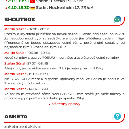
.:
29.9. 19:30
Sprint Turecko 15
, 22 kol
.:
4.10. 19:30
Sprint Hockenheim 17
, 25 kol
SHOUTBOX
Martin Slezar -
07.08 - 20:17
Prosím o urychlení přihlášek na novou sezonu. Jezdci přihlášení po 15.7. si
již nebudou moci vybírat sedačku ale bude jim přidělena vedením ligy.
Přednostně se budou obsazovat volné týmy, poté druhé sedačky od
nejslabších týmů. Rozdělení týmů 16.7.
Martin Slezar -
06.08 - 19:54
Nové termíny srazu ve FORUM - koukněte a zapište své volné termíny.
Štefan Günzl -
27.07 - 08:45
Ahoj kluci, jak to vidíte se srazem ? Už je nějaký termín? Díky
Martin Slezar -
19.07 - 19:31
Na SERVERU 2 máte k dispozici upravený mód, ve Forum je popis a ve
Stahuj nový mód a setup.
Martin Slezar -
14.07 - 17:41
Ve forum je otevřené téma Módu 2026/2 - tam směřujte vaše názory a
připomínky, po přečtení krátkého příspěvku. Díky
Všechny zprávy
ANKETA
anketa není aktivní