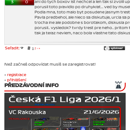
ani do tych boxov ist nechcel a len tak si zvolil u
3
0
porusil toto pravidlo po druhykrat... ved by mus
Podla mna, toto malo byt posudene jasnym tresto
Pavla predbehol, ale nieco sa diskutuje, urcia sa 
trocha ine ale podobne s borotakom, diskusia pre
porusil.. vysledok? tvrdy trest pre neho.. pritom t
tak ja teraz neviem, naco bola vlastne tato disku
Seřadit:
1
2
›
»
Než začneš odpovídat musíš se zaregistrovat!
•
registrace
•
přihlášení
PŘEDZÁVODNÍ INFO