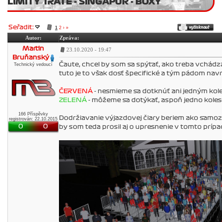
LIMITY TRATE - SINGAPUR - BOXY
Seřadit:
1
2
›
»
Autor:
Zpráva:
Martin
23.10.2020 - 19:47
Bruňanský
Čaute, chcel by som sa spýtať, ako treba vchádzať
Technický vedoucí
tuto je to však dosť špecifické a tým pádom navr
ČERVENÁ
- nesmieme sa dotknúť ani jedným ko
ZELENÁ
- môžeme sa dotýkať, aspoň jedno koleso
166 Příspěvky
Dodržiavanie výjazdovej čiary beriem ako samozrej
registrován: 22.10.2015
0
0
by som teda prosil aj o upresnenie v tomto prípad