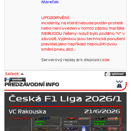
Mareček
UPOZORNĚNÍ:
incidenty, na které nebude podán protest
nebo není uveden v tomto zápisu maršála
NEBUDOU řešeny i když bylo podáno "V" v
závodě. Výjimkou jsou technická porušení
pravidel, jako například nepoužití dvou
smění pneu, atd...
Serverový replay je k dispozici
zde
Seřadit:
PŘEDZÁVODNÍ INFO