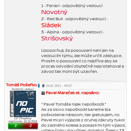
1 - Ferrari - odpovědný vedoucí
Novotný
2 - Red Bull - odpovědný vedoucí -
Sládek
3 - Alpina - odpovědný vedoucí -
Strišovský
Upozorňuji, že posouzení není jen na
vedoucím týmu, ale může určit zástupce.
Prosím o posouzení co nejdříve aby se
proces odvolání zbytečně neprotahoval a
závod tak mohl být uzavřen.
Tomáš Pošefko
16.02.2021 - 09:07
Technický vedoucí
Pavel Mareček st. napsáno:
" Pavel Tomáše nijak nepoškodil."
Ak za slovo nepoškodil berieme iba
poškodenie nárazom, tak gratulujem, no
197 Příspěvky
Pavel mi pri výjazde z druhej zákruty ťukol
registrován: 18.10.2016
do zadného kolesa a pokazil mi tým výjazd,
2
-2
vďaka čomu ma vôbec dobehol. Ďalej v T3