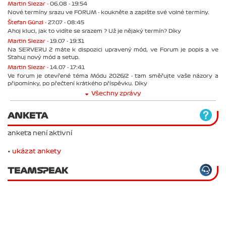
Martin Slezar -
06.08 - 19:54
Nové termíny srazu ve FORUM - koukněte a zapište své volné termíny.
Štefan Günzl -
27.07 - 08:45
Ahoj kluci, jak to vidíte se srazem ? Už je nějaký termín? Díky
Martin Slezar -
19.07 - 19:31
Na SERVERU 2 máte k dispozici upravený mód, ve Forum je popis a ve
Stahuj nový mód a setup.
Martin Slezar -
14.07 - 17:41
Ve forum je otevřené téma Módu 2026/2 - tam směřujte vaše názory a
připomínky, po přečtení krátkého příspěvku. Díky
Všechny zprávy
ANKETA
anketa není aktivní
•
ukázat ankety
TEAMSPEAK