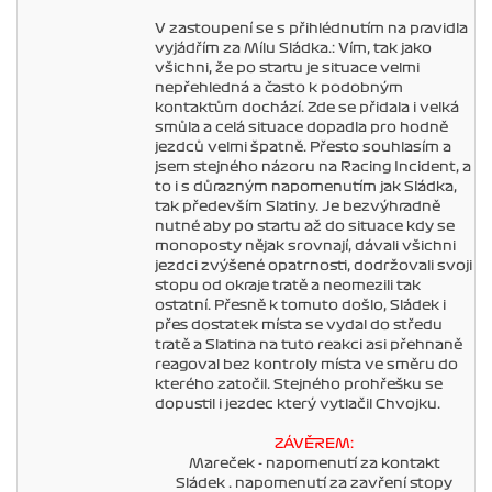
V zastoupení se s přihlédnutím na pravidla
vyjádřím za Mílu Sládka.: Vím, tak jako
všichni, že po startu je situace velmi
nepřehledná a často k podobným
kontaktům dochází. Zde se přidala i velká
smůla a celá situace dopadla pro hodně
jezdců velmi špatně. Přesto souhlasím a
jsem stejného názoru na Racing Incident, a
to i s důrazným napomenutím jak Sládka,
tak především Slatiny. Je bezvýhradně
nutné aby po startu až do situace kdy se
monoposty nějak srovnají, dávali všichni
jezdci zvýšené opatrnosti, dodržovali svoji
stopu od okraje tratě a neomezili tak
ostatní. Přesně k tomuto došlo, Sládek i
přes dostatek místa se vydal do středu
tratě a Slatina na tuto reakci asi přehnaně
reagoval bez kontroly místa ve směru do
kterého zatočil. Stejného prohřešku se
dopustil i jezdec který vytlačil Chvojku.
ZÁVĚREM:
Mareček - napomenutí za kontakt
Sládek . napomenutí za zavření stopy