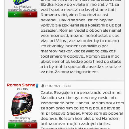
Sladka, ktory po vylete mimo trat v T1 sa
630 Příspěvky
vratil spat a neostal na lavej strane trati,
registrován: 22.09.2015
2
-1
Romana videl, ale o Davidovi uz asi
nevedel.. David sa snazil ist co najviac
vpravo ale zakliesnil sa s kolesami a uz bol
pasazier.. Roman vedel o oboch ale nemal
vela moznosti, mozno mohol ostat o cosi
viac pri Milovi, ale nakoniec by to mozno
len rovnaky incident oddialilo o par
metreov neskor, kedze Milo to cely cas
tocil smerom doprava.. Roman zase moc
ubrat nemohol, kedze bolo hned po starte
a to by mohlo sposobit zase dalsie kolizie
za nim..Za mna racing incident.
Roman Slatina
16.02.2021 - 13:45
Pilot GP2
Caute. Reagujem na penalizaciu voci mne.
Nakolko sa citim byt nevinny, neslo mi o
zaradenie sa pred Hancla. Ja som bol v tom
ze som pred nim co som aj bol..a z lava sa
mi priblizoval Sladek. Preto som sa poberal
68 Příspěvky
doprava. Bol som komplet pred Hanclom,
registrován: 29.11.2015
bol na urovni mojich zadnych kolies.
1
-1