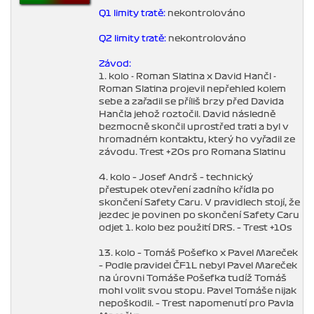
Q1 limity tratě:
nekontrolováno
Q2 limity tratě:
nekontrolováno
Závod:
1. kolo - Roman Slatina x David Hančl -
Roman Slatina projevil nepřehled kolem
sebe a zařadil se příliš brzy před Davida
Hančla jehož roztočil. David následně
bezmocně skončil uprostřed trati a byl v
hromadném kontaktu, který ho vyřadil ze
závodu. Trest +20s pro Romana Slatinu
4. kolo – Josef Andrš – technický
přestupek otevření zadního křídla po
skončení Safety Caru. V pravidlech stojí, že
jezdec je povinen po skončení Safety Caru
odjet 1. kolo bez použití DRS. – Trest +10s
13. kolo – Tomáš Pošefko x Pavel Mareček
– Podle pravidel ČF1L nebyl Pavel Mareček
na úrovni Tomáše Pošefka tudíž Tomáš
mohl volit svou stopu. Pavel Tomáše nijak
nepoškodil. – Trest napomenutí pro Pavla