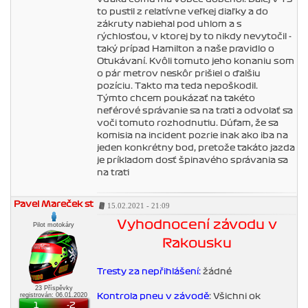
to pustil z relatívne veľkej diaľky a do
zákruty nabiehal pod uhlom a s
rýchlosťou, v ktorej by to nikdy nevytočil -
taký prípad Hamilton a naše pravidlo o
Oťukávaní. Kvôli tomuto jeho konaniu som
o pár metrov neskôr prišiel o ďalšiu
pozíciu. Takto ma teda nepoškodil.
Týmto chcem poukázať na takéto
neférové správanie sa na trati a odvolať sa
voči tomuto rozhodnutiu. Dúfam, že sa
komisia na incident pozrie inak ako iba na
jeden konkrétny bod, pretože takáto jazda
je príkladom dosť špinavého správania sa
na trati
Pavel Mareček st
15.02.2021 - 21:09
Vyhodnocení závodu v
Pilot motokáry
Rakousku
Tresty za nepřihlášení:
žádné
23 Příspěvky
registrován: 06.01.2020
Kontrola pneu v závodě
: Všichni ok
1
-2