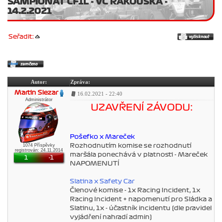
ŠAMPIONÁT ČF1L - VC RAKOUSKA -
14.2.2021
Seřadit:
Autor:
Zpráva:
Martin Slezar
16.02.2021 - 22:40
Administrátor
UZAVŘENÍ ZÁVODU:
Pošefko x Mareček
1074 Příspěvky
Rozhodnutím komise se rozhodnutí
registrován: 24.11.2014
maršála ponechává v platnosti - Mareček
1
-1
NAPOMENUTÍ
Slatina x Safety Car
Členové komise - 1x Racing Incident, 1x
Racing Incident + napomenutí pro Sládka a
Slatinu, 1x - účastník incidentu (dle pravidel
vyjádření nahradí admin)