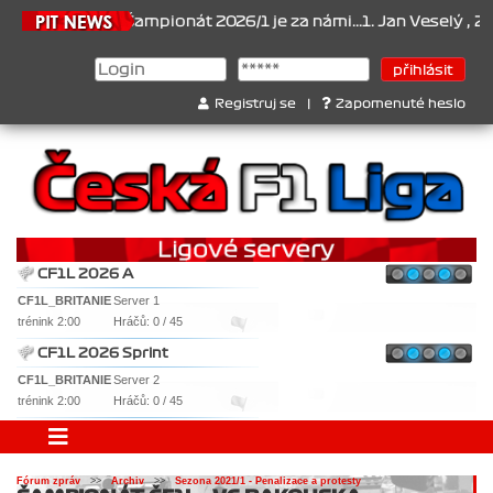
.6.2026
Šampionát 2026/1 je za námi...1. Jan Veselý , 2. Jan Nov
Registruj se
|
Zapomenuté heslo
CF1L 2026 A
CF1L_BRITANIE
Server 1
trénink 2:00
Hráčů: 0 / 45
CF1L 2026 Sprint
CF1L_BRITANIE
Server 2
trénink 2:00
Hráčů: 0 / 45
Fórum zpráv
>>
Archiv
>>
Sezona 2021/1 - Penalizace a protesty