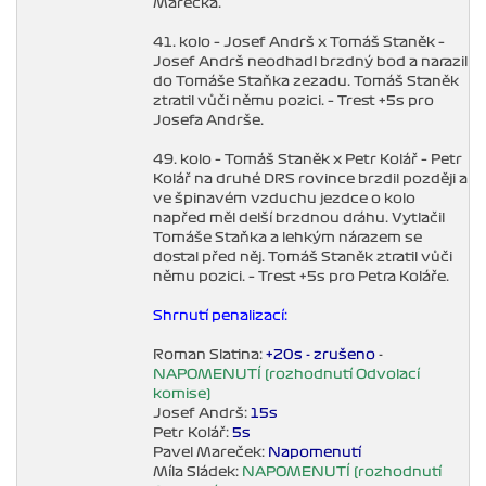
Marečka.
41. kolo – Josef Andrš x Tomáš Staněk –
Josef Andrš neodhadl brzdný bod a narazil
do Tomáše Staňka zezadu. Tomáš Staněk
ztratil vůči němu pozici. – Trest +5s pro
Josefa Andrše.
49. kolo – Tomáš Staněk x Petr Kolář – Petr
Kolář na druhé DRS rovince brzdil později a
ve špinavém vzduchu jezdce o kolo
napřed měl delší brzdnou dráhu. Vytlačil
Tomáše Staňka a lehkým nárazem se
dostal před něj. Tomáš Staněk ztratil vůči
němu pozici. – Trest +5s pro Petra Koláře.
Shrnutí penalizací:
Roman Slatina:
+20s - zrušeno
-
NAPOMENUTÍ (rozhodnutí Odvolací
komise)
Josef Andrš:
15s
Petr Kolář:
5s
Pavel Mareček:
Napomenutí
Míla Sládek:
NAPOMENUTÍ (rozhodnutí