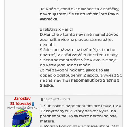
Jelikož se jedná o 2 ťukance za 2 zatáčky,
navrhuji
trest +5s
za oťukávání pro
Pavla
Marečka
.
2) Slatina x Hančl
D.Hančl je v tomto nevinně, neměl důvod
zpomalit a více na pravou stranu už jet
nemohl.
Sládek po návratu na trať měl jet trochu
opatrnšji a začal zatáčet do středu dráhy.
Slatina se mohl držet více vlevo, ale najel
do vedle jedoucího Hančla.
Za mě závodní incident. jelikož to ale
dopadlo odstoupením 2 jezdců a výjezd SC
na trať, navrhuji
napomenutí pro Slatinu a
Sládka.
Jaroslav
16.02.2021 - 15:03
Strišovský
1. Suhlasim s napomenutim pre Pavla, uz v
Hlavní manažer týmu F1
T2 zbytocny tuk, ktory neskor vyuzil na
predbehnutie. To sa takto nerobi do psej
matere.
2. Roman kopiroval viac menej stopu Mila