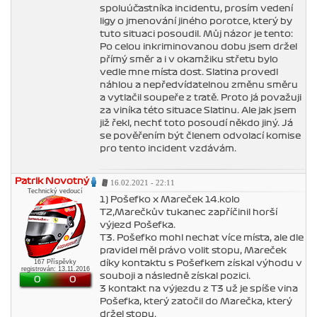
spoluúčastníka incidentu, prosím vedení
ligy o jmenování jiného porotce, který by
tuto situaci posoudil. Můj názor je tento:
Po celou inkriminovanou dobu jsem držel
přímý směr a i v okamžiku střetu bylo
vedle mne místa dost. Slatina provedl
náhlou a nepředvídatelnou změnu směru
a vytlačil soupeře z tratě. Proto já považuji
za viníka této situace Slatinu. Ale jak jsem
již řekl, nechť toto posoudí někdo jiný. Já
se pověřením být členem odvolací komise
pro tento incident vzdávám.
Patrik Novotný
16.02.2021 - 22:11
Technický vedoucí
1) Pošefko x Mareček 14.kolo
T2,Marečkův ťukanec zapříčinil horší
výjezd Pošefka.
T3. Pošefko mohl nechat více místa, ale dle
pravidel měl právo volit stopu, Mareček
167 Příspěvky
díky kontaktu s Pošefkem získal výhodu v
registrován: 13.11.2016
souboji a následně získal pozici.
0
0
3 kontakt na výjezdu z T3 už je spíše vina
Pošefka, který zatočil do Marečka, který
držel stopu.