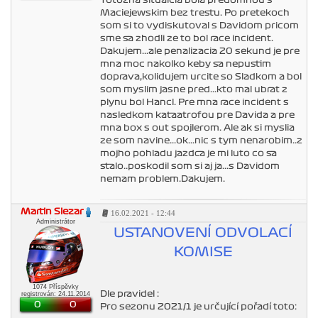
Totozna situalcia bola predomnou s
Maciejewskim bez trestu. Po pretekoch
som si to vydiskutoval s Davidom pricom
sme sa zhodli ze to bol race incident.
Dakujem...ale penalizacia 20 sekund je pre
mna moc nakolko keby sa nepustim
doprava,kolidujem urcite so Sladkom a bol
som myslim jasne pred...kto mal ubrat z
plynu bol Hancl. Pre mna race incident s
nasledkom kataatrofou pre Davida a pre
mna box s out spojlerom. Ale ak si myslia
ze som navine...ok...nic s tym nenarobim..z
mojho pohladu jazdca je mi luto co sa
stalo..poskodil som si aj ja...s Davidom
nemam problem.Dakujem.
Martin Slezar
16.02.2021 - 12:44
Administrátor
USTANOVENÍ ODVOLACÍ
KOMISE
1074 Příspěvky
Dle pravidel :
registrován: 24.11.2014
0
0
Pro sezonu 2021/1 je určující pořadí toto: