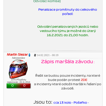
Odvolací komise)
Penalizace promítnuty do celkového
pořadí:
Odvolání penalizovaných jezdců nebo
vedoucího týmu je možné do úterý
16.2.2021 do 21,00 hodin.
Martin Slezar
14.02.2021 - 00:19
Administrátor
Zápis maršála závodu
:
Řešit se budou pouze incidenty, na které
1074 Příspěvky
bude podán protest
ZDE
registrován: 24.11.2014
a incidenty které odložil maršál k řešení po
0
0
závodě.
Jsou to:
cca 13 kolo - Pošefko -