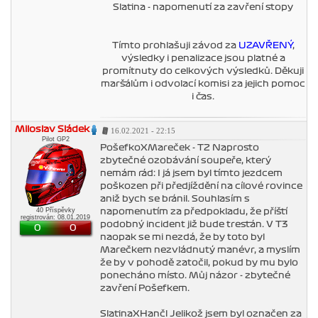
Slatina - napomenutí za zavření stopy
Tímto prohlašuji závod za
UZAVŘENÝ
,
výsledky i penalizace jsou platné a
promítnuty do celkových výsledků. Děkuji
maršálům i odvolací komisi za jejich pomoc
i čas.
Miloslav Sládek
16.02.2021 - 22:15
Pilot GP2
PošefkoXMareček - T2 Naprosto
zbytečné ozobávání soupeře, který
nemám rád: I já jsem byl tímto jezdcem
poškozen při předjíždění na cílové rovince
aniž bych se bránil. Souhlasím s
40 Příspěvky
napomenutím za předpokladu, že příští
registrován: 08.01.2019
podobný incident již bude trestán. V T3
0
0
naopak se mi nezdá, že by toto byl
Marečkem nezvládnutý manévr, a myslím
že by v pohodě zatočil, pokud by mu bylo
ponecháno místo. Můj názor - zbytečné
zavření Pošefkem.
SlatinaXHančl Jelikož jsem byl označen za