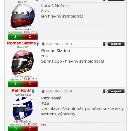
Pilot F1
Ľuboš Nežník
č.75
len hlavný šampionát
96 Příspěvky
registrován: 13.07.2017
1
0
Roman Slatina
26.06.2022 - 19:04
Pilot GP2
Roman Slatina
*89
Sprint cup - hlavny šampionat B
68 Příspěvky
registrován: 29.11.2015
1
0
Petr Kolář
26.06.2022 - 22:24
Administrátor
Petr Kolář
#15
Jen hlavní šampionát, pomůžu se servery,
webem, výsledky.
481 Příspěvky
registrován: 01.11.2006
Petr
2
0