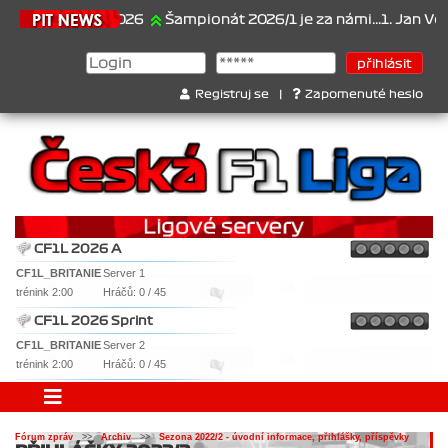
21.6.2026
Šampionát 2026/1 je za námi...1. Jan Veselý , 
Registruj se
|
Zapomenuté heslo
CF1L 2026 A
CF1L_BRITANIE
Server 1
trénink 2:00
Hráčů: 0 / 45
CF1L 2026 Sprint
CF1L_BRITANIE
Server 2
trénink 2:00
Hráčů: 0 / 45
Fórum zpráv
>>
Archiv
>>
Sezona 2022/2 - úvodní informace, přihlášky, příspěvky