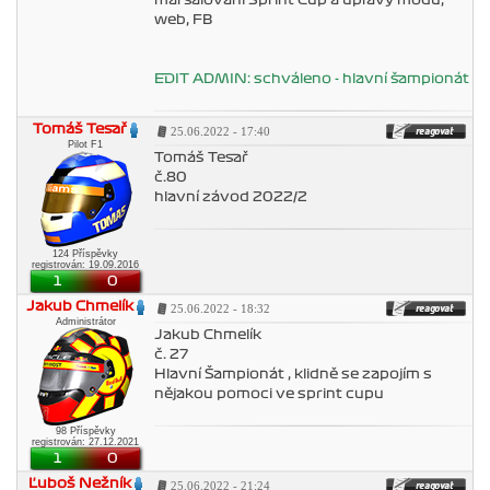
maršálování Sprint Cup a úpravy módu,
web, FB
EDIT ADMIN: schváleno - hlavní šampionát
Tomáš Tesař
25.06.2022 - 17:40
Pilot F1
Tomáš Tesař
č.80
hlavní závod 2022/2
124 Příspěvky
registrován: 19.09.2016
1
0
Jakub Chmelík
25.06.2022 - 18:32
Administrátor
Jakub Chmelík
č. 27
Hlavní Šampionát , klidně se zapojím s
nějakou pomoci ve sprint cupu
98 Příspěvky
registrován: 27.12.2021
1
0
Ľuboš Nežník
25.06.2022 - 21:24