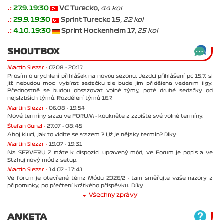
.:
27.9. 19:30
VC Turecko
, 44 kol
.:
29.9. 19:30
Sprint Turecko 15
, 22 kol
.:
4.10. 19:30
Sprint Hockenheim 17
, 25 kol
SHOUTBOX
Martin Slezar -
07.08 - 20:17
Prosím o urychlení přihlášek na novou sezonu. Jezdci přihlášení po 15.7. si
již nebudou moci vybírat sedačku ale bude jim přidělena vedením ligy.
Přednostně se budou obsazovat volné týmy, poté druhé sedačky od
nejslabších týmů. Rozdělení týmů 16.7.
Martin Slezar -
06.08 - 19:54
Nové termíny srazu ve FORUM - koukněte a zapište své volné termíny.
Štefan Günzl -
27.07 - 08:45
Ahoj kluci, jak to vidíte se srazem ? Už je nějaký termín? Díky
Martin Slezar -
19.07 - 19:31
Na SERVERU 2 máte k dispozici upravený mód, ve Forum je popis a ve
Stahuj nový mód a setup.
Martin Slezar -
14.07 - 17:41
Ve forum je otevřené téma Módu 2026/2 - tam směřujte vaše názory a
připomínky, po přečtení krátkého příspěvku. Díky
Všechny zprávy
ANKETA