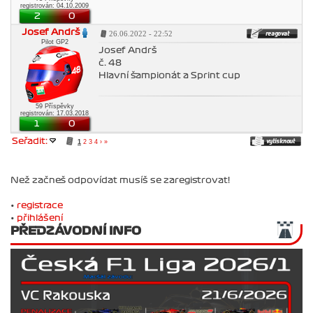
registrován: 04.10.2009
2
0
Josef Andrš
26.06.2022 - 22:52
Pilot GP2
Josef Andrš
č. 48
Hlavní šampionát a Sprint cup
59 Příspěvky
registrován: 17.03.2018
1
0
Seřadit:
1
2
3
4
›
»
Než začneš odpovídat musíš se zaregistrovat!
•
registrace
•
přihlášení
PŘEDZÁVODNÍ INFO