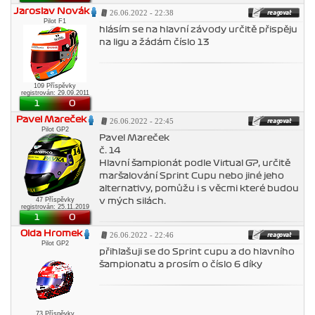
Jaroslav Novák
26.06.2022 - 22:38
Pilot F1
hlásím se na hlavní závody určitě přispěju
na ligu a žádám číslo 13
109 Příspěvky
registrován: 29.09.2011
1
0
Pavel Mareček
26.06.2022 - 22:45
Pilot GP2
Pavel Mareček
č. 14
Hlavní šampionát podle Virtual GP, určitě
maršalování Sprint Cupu nebo jiné jeho
alternativy, pomůžu i s věcmi které budou
47 Příspěvky
v mých silách.
registrován: 25.11.2019
1
0
Olda Hromek
26.06.2022 - 22:46
Pilot GP2
přihlašuji se do Sprint cupu a do hlavního
šampionatu a prosím o číslo 6 díky
73 Příspěvky