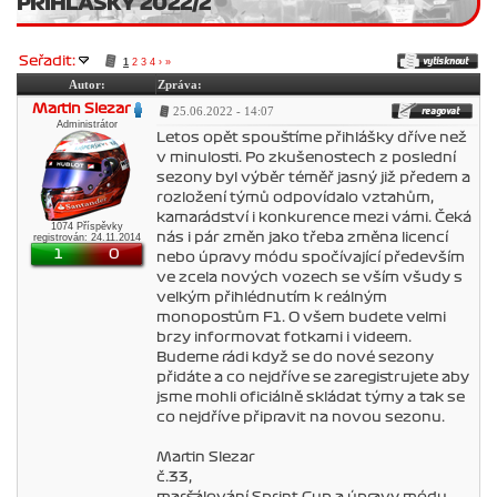
PŘIHLÁŠKY 2022/2
Seřadit:
1
2
3
4
›
»
Autor:
Zpráva:
Martin Slezar
25.06.2022 - 14:07
Administrátor
Letos opět spouštíme přihlášky dříve než
v minulosti. Po zkušenostech z poslední
sezony byl výběr téměř jasný již předem a
rozložení týmů odpovídalo vztahům,
kamarádství i konkurence mezi vámi. Čeká
1074 Příspěvky
nás i pár změn jako třeba změna licencí
registrován: 24.11.2014
1
0
nebo úpravy módu spočívající především
ve zcela nových vozech se vším všudy s
velkým přihlédnutím k reálným
monopostům F1. O všem budete velmi
brzy informovat fotkami i videem.
Budeme rádi když se do nové sezony
přidáte a co nejdříve se zaregistrujete aby
jsme mohli oficiálně skládat týmy a tak se
co nejdříve připravit na novou sezonu.
Martin Slezar
č.33,