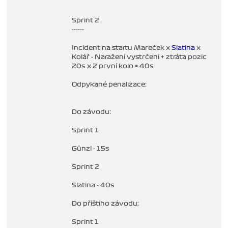
Sprint 2
------
Incident na startu Mareček x
Slatina
x
Kolář - Naražení vystrčení + ztráta pozic
20s x 2 první kolo = 40s
Odpykané penalizace:
Do závodu:
Sprint 1
Günzl - 15s
Sprint 2
Slatina - 40s
Do příštího závodu:
Sprint 1