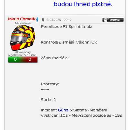
budou ihned platné.
Jakub Chmelík
13.05.2025 - 20:12
Administrátor
Penalizace F1 Sprint Imola
Kontrola 2 směsí : všichni OK
98 Příspěvky
registrován: 27.12.2021
Zápis maršála:
0
0
Protesty:
-------
Sprint 1
Incident
Günzl
x Slatina - Naražení
vystrčení 10s + Nevrácení pozice 5s = 15s