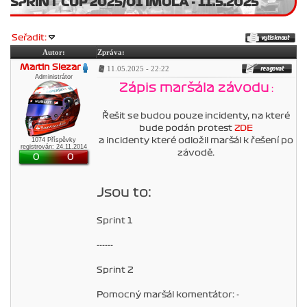
SPRINT CUP 2025/01 IMOLA - 11.5.2025
Seřadit:
Autor:
Zpráva:
Martin Slezar
11.05.2025 - 22:22
Administrátor
Zápis maršála závodu
:
Řešit se budou pouze incidenty, na které
bude podán protest
ZDE
1074 Příspěvky
a incidenty které odložil maršál k řešení po
registrován: 24.11.2014
závodě.
0
0
Jsou to:
Sprint 1
------
Sprint 2
Pomocný maršál komentátor: -