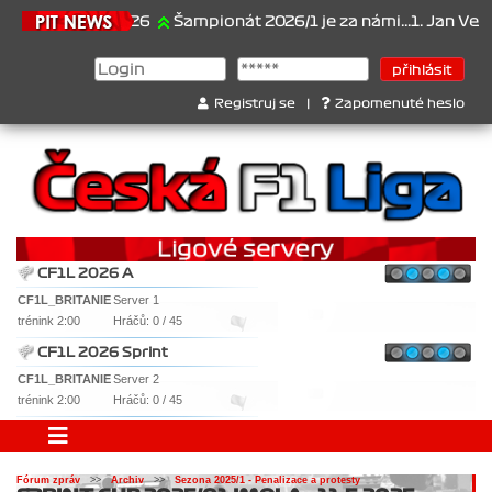
21.6.2026
Šampionát 2026/1 je za námi...1. Jan Veselý , 2
Registruj se
|
Zapomenuté heslo
CF1L 2026 A
CF1L_BRITANIE
Server 1
trénink 2:00
Hráčů: 0 / 45
CF1L 2026 Sprint
CF1L_BRITANIE
Server 2
trénink 2:00
Hráčů: 0 / 45
Fórum zpráv
>>
Archiv
>>
Sezona 2025/1 - Penalizace a protesty