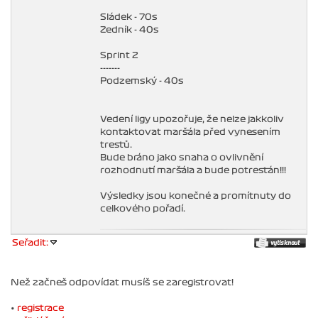
Sládek - 70s
Zedník - 40s
Sprint 2
-------
Podzemský - 40s
Vedení ligy upozořuje, že nelze jakkoliv
kontaktovat maršála před vynesením
trestů.
Bude bráno jako snaha o ovlivnění
rozhodnutí maršála a bude potrestán!!!
Výsledky jsou konečné a promítnuty do
celkového pořadí.
Seřadit:
Než začneš odpovídat musíš se zaregistrovat!
•
registrace