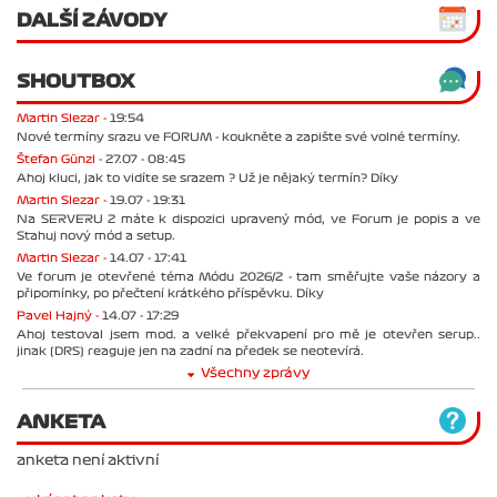
DALŠÍ ZÁVODY
SHOUTBOX
Martin Slezar -
19:54
Nové termíny srazu ve FORUM - koukněte a zapište své volné termíny.
Štefan Günzl -
27.07 - 08:45
Ahoj kluci, jak to vidíte se srazem ? Už je nějaký termín? Díky
Martin Slezar -
19.07 - 19:31
Na SERVERU 2 máte k dispozici upravený mód, ve Forum je popis a ve
Stahuj nový mód a setup.
Martin Slezar -
14.07 - 17:41
Ve forum je otevřené téma Módu 2026/2 - tam směřujte vaše názory a
připomínky, po přečtení krátkého příspěvku. Díky
Pavel Hajný -
14.07 - 17:29
Ahoj testoval jsem mod. a velké překvapení pro mě je otevřen serup..
jinak (DRS) reaguje jen na zadní na předek se neotevírá.
Všechny zprávy
ANKETA
anketa není aktivní