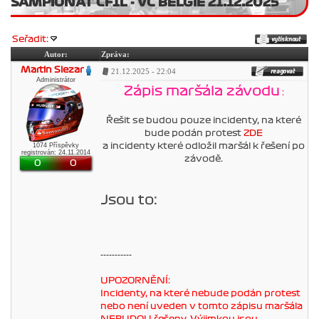
ŠAMPIONÁT ČF1L - VC BELGIE 21.12.2025
Seřadit:
Autor:
Zpráva:
Martin Slezar
21.12.2025 - 22:04
Administrátor
Zápis maršála závodu
:
Řešit se budou pouze incidenty, na které
bude podán protest
ZDE
1074 Příspěvky
a incidenty které odložil maršál k řešení po
registrován: 24.11.2014
závodě.
0
0
Jsou to:
-----------
UPOZORNĚNÍ:
Incidenty, na které nebude podán protest
nebo není uveden v tomto zápisu maršála