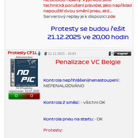
NEBUDOU řešeny. Výjimkou jsou
technická porušení pravidel, jako například
nepoužití dvou smění pneu, atd...
Serverový replay je k dispozici
zde
Protesty se budou řešit
21.12.2025 ve 20,00 hodin
Protesty CF1L
22.12.2025 - 20:03
Administrátor
Penalizace VC Belgie
Kontrola nepřihlášení/nenastoupení :
NEPENALIZOVÁNO
74 Příspěvky
registrován: 10.07.2020
0
0
Kontrola 2 směsí :
- všichni OK
Kontrola pneu na startu:
- OK
Protesty: