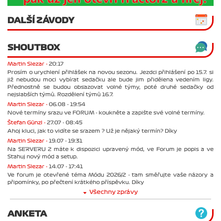
DALŠÍ ZÁVODY
SHOUTBOX
Martin Slezar -
20:17
Prosím o urychlení přihlášek na novou sezonu. Jezdci přihlášení po 15.7. si
již nebudou moci vybírat sedačku ale bude jim přidělena vedením ligy.
Přednostně se budou obsazovat volné týmy, poté druhé sedačky od
nejslabších týmů. Rozdělení týmů 16.7.
Martin Slezar -
06.08 - 19:54
Nové termíny srazu ve FORUM - koukněte a zapište své volné termíny.
Štefan Günzl -
27.07 - 08:45
Ahoj kluci, jak to vidíte se srazem ? Už je nějaký termín? Díky
Martin Slezar -
19.07 - 19:31
Na SERVERU 2 máte k dispozici upravený mód, ve Forum je popis a ve
Stahuj nový mód a setup.
Martin Slezar -
14.07 - 17:41
Ve forum je otevřené téma Módu 2026/2 - tam směřujte vaše názory a
připomínky, po přečtení krátkého příspěvku. Díky
Všechny zprávy
ANKETA