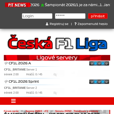
21.6.2026
Šampionát 2026/1 je za námi...1. Jan Veselý
Registruj se
|
Zapomenuté heslo
CF1L 2026 A
CF1L_BRITANIE
Server 1
trénink 2:00
Hráčů: 0 / 45
CF1L 2026 Sprint
CF1L_BRITANIE
Server 2
trénink 2:00
Hráčů: 0 / 45
Fórum zpráv
>>
Sezona 2025/2 - rF2
>>
Sezona 2025/2 - Penalizace a protesty