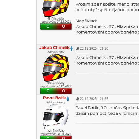
Prosím zde napište jméno, star
ochotní přispět nějakou pomocí
98 Příspěvky
Například:
registrován: 27.12.2021
0
0
Jakub Chmelík , 27 , Hlavní ša
Komentování doprovodného š
Jakub Chmelík
22.12.2025 - 21:20
Administrátor
Jakub Chmelík , 27 , Hlavní ša
Komentování doprovodného š
98 Příspěvky
registrován: 27.12.2021
0
0
Pavel Batík
22.12.2025 - 21:37
Pilot motokáry
Pavel Batik , 10 , občas Sprin
dalším pomoct, teda v rámci m
22 Příspěvky
registrován: 28.06.2021
0
0