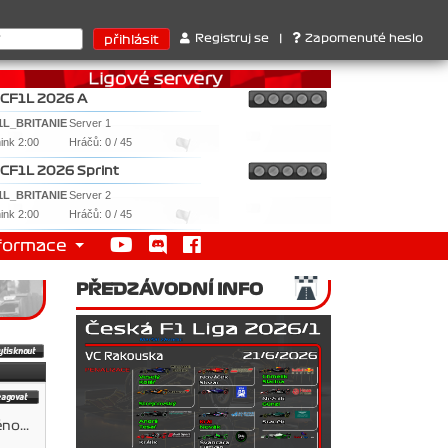
ktérů : 1. Ferrari . 2. Williams , 3. RedBull ..... SprintCup - 1.
Registruj se
|
Zapomenuté heslo
CF1L 2026 A
1L_BRITANIE
Server 1
nink 2:00
Hráčů: 0 / 45
CF1L 2026 Sprint
1L_BRITANIE
Server 2
nink 2:00
Hráčů: 0 / 45
formace
PŘEDZÁVODNÍ INFO
no...