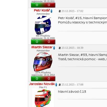
registrován: 05.10.2011
0
0
Petr Kolář
23.12.2025 - 17:02
Administrátor
Petr Kolář, #15, hlavní šampioná
Pomůžu klasicky s technickými
480 Příspěvky
registrován: 01.11.2006
0
0
Martin Slezar
23.12.2025 - 18:39
Administrátor
Martin Slezar, #33, hlavní šamp
Tratě, technická pomoc - web, 
1074 Příspěvky
registrován: 24.11.2014
0
0
Jaroslav Novák
25.12.2025 - 17:08
Pilot F1
hlavní závod č.13