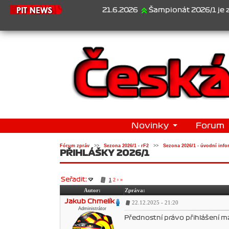
21.6.2026
Šampionát 2026/1 je za námi.
Novinky
Forum
Fórum zpráv
>>
Sezona 2026/1 - rF2
>>
Sezona 2026/1 - úvodní info
PŘIHLÁŠKY 2026/1
Seřadit:
1
2
›
»
Autor:
Zpráva:
Jakub Chmelík
22.12.2025 - 21:20
Administrátor
Přednostní právo přihlášení maj