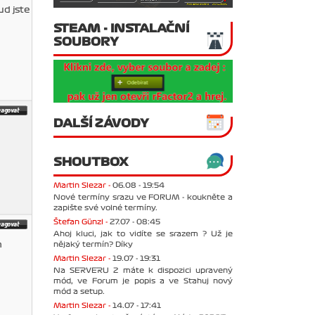
ud jste
STEAM - INSTALAČNÍ
SOUBORY
DALŠÍ ZÁVODY
SHOUTBOX
Martin Slezar -
06.08 - 19:54
Nové termíny srazu ve FORUM - koukněte a
zapište své volné termíny.
Štefan Günzl -
27.07 - 08:45
Ahoj kluci, jak to vidíte se srazem ? Už je
nějaký termín? Díky
m
Martin Slezar -
19.07 - 19:31
Na SERVERU 2 máte k dispozici upravený
mód, ve Forum je popis a ve Stahuj nový
mód a setup.
Martin Slezar -
14.07 - 17:41