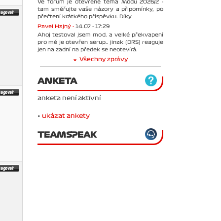
Ve forum je otevřené téma Módu 2026/2 -
tam směřujte vaše názory a připomínky, po
přečtení krátkého příspěvku. Díky
Pavel Hajný -
14.07 - 17:29
Ahoj testoval jsem mod. a velké překvapení
pro mě je otevřen serup.. jinak (DRS) reaguje
jen na zadní na předek se neotevírá.
Všechny zprávy
ANKETA
anketa není aktivní
•
ukázat ankety
TEAMSPEAK