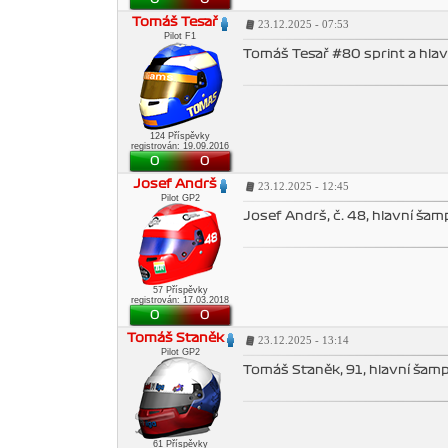
Tomáš Tesař
23.12.2025 - 07:53
Pilot F1
Tomáš Tesař #80 sprint a hla
124 Příspěvky
registrován: 19.09.2016
0
0
Josef Andrš
23.12.2025 - 12:45
Pilot GP2
Josef Andrš, č. 48, hlavní šamp
57 Příspěvky
registrován: 17.03.2018
0
0
Tomáš Staněk
23.12.2025 - 13:14
Pilot GP2
Tomáš Staněk, 91, hlavní šam
61 Příspěvky