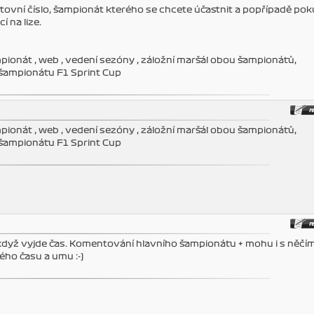
tovní číslo, šampionát kterého se chcete účastnit a popřípadě pok
 na lize.
mpionát , web , vedení sezóny , záložní maršál obou šampionátů,
ampionátu F1 Sprint Cup
mpionát , web , vedení sezóny , záložní maršál obou šampionátů,
ampionátu F1 Sprint Cup
t když vyjde čas. Komentování hlavního šampionátu + mohu i s něčí
ého času a umu :-)