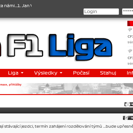
..1. Jan Veselý , 2. Jan Nováček , 3. Jakub Chmelík , Pohár konstru
CF
tré
CF
tré
Liga
Výsledky
Počasí
Stahuj
In
rmace, přihlášky
í stávající jezdci, termín zahájení rozdělování týmů ...bude upřesně