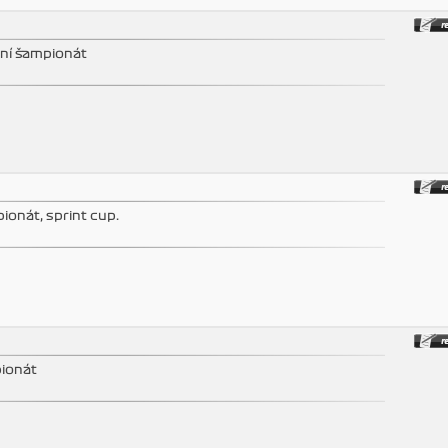
vní šampionát
ionát, sprint cup.
pionát