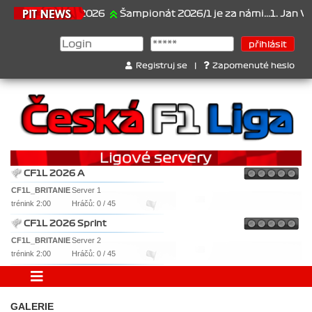
21.6.2026
Šampionát 2026/1 je za námi...1. Jan Veselý
Registruj se
|
Zapomenuté heslo
CF1L 2026 A
CF1L_BRITANIE
Server 1
trénink 2:00
Hráčů: 0 / 45
CF1L 2026 Sprint
CF1L_BRITANIE
Server 2
trénink 2:00
Hráčů: 0 / 45
GALERIE