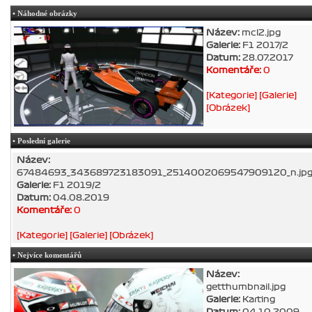
• Náhodné obrázky
Název:
mcl2.jpg
Galerie:
F1 2017/2
Datum:
28.07.2017
Komentáře:
0
[Kategorie]
[Galerie]
[Obrázek]
• Poslední galerie
Název:
67484693_343689723183091_2514002069547909120_n.jp
Galerie:
F1 2019/2
Datum:
04.08.2019
Komentáře:
0
[Kategorie]
[Galerie]
[Obrázek]
• Nejvíce komentářů
Název:
getthumbnail.jpg
Galerie:
Karting
Datum:
04.10.2009