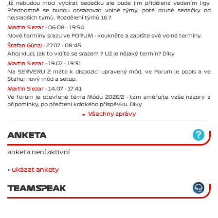
již nebudou moci vybírat sedačku ale bude jim přidělena vedením ligy.
Přednostně se budou obsazovat volné týmy, poté druhé sedačky od
nejslabších týmů. Rozdělení týmů 16.7.
Martin Slezar -
06.08 - 19:54
Nové termíny srazu ve FORUM - koukněte a zapište své volné termíny.
Štefan Günzl -
27.07 - 08:45
Ahoj kluci, jak to vidíte se srazem ? Už je nějaký termín? Díky
Martin Slezar -
19.07 - 19:31
Na SERVERU 2 máte k dispozici upravený mód, ve Forum je popis a ve
Stahuj nový mód a setup.
Martin Slezar -
14.07 - 17:41
Ve forum je otevřené téma Módu 2026/2 - tam směřujte vaše názory a
připomínky, po přečtení krátkého příspěvku. Díky
Všechny zprávy
ANKETA
anketa není aktivní
•
ukázat ankety
TEAMSPEAK