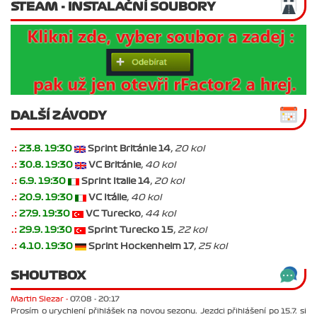
STEAM - INSTALAČNÍ SOUBORY
DALŠÍ ZÁVODY
.:
23.8. 19:30
Sprint Británie 14
, 20 kol
.:
30.8. 19:30
VC Británie
, 40 kol
.:
6.9. 19:30
Sprint Italie 14
, 20 kol
.:
20.9. 19:30
VC Itálie
, 40 kol
.:
27.9. 19:30
VC Turecko
, 44 kol
.:
29.9. 19:30
Sprint Turecko 15
, 22 kol
.:
4.10. 19:30
Sprint Hockenheim 17
, 25 kol
SHOUTBOX
Martin Slezar -
07.08 - 20:17
Prosím o urychlení přihlášek na novou sezonu. Jezdci přihlášení po 15.7. si