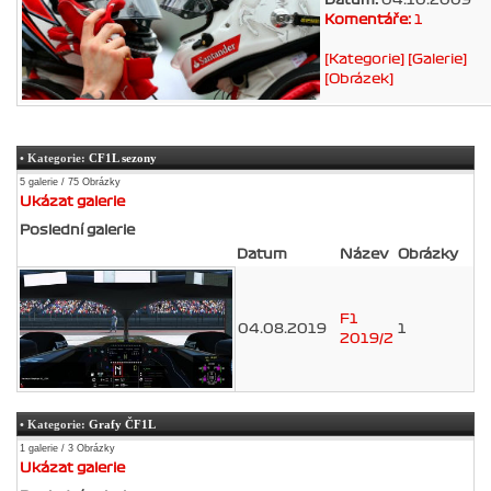
Komentáře:
1
[Kategorie]
[Galerie]
[Obrázek]
• Kategorie:
CF1L sezony
5 galerie / 75 Obrázky
Ukázat galerie
Poslední galerie
Datum
Název
Obrázky
F1
04.08.2019
1
2019/2
• Kategorie:
Grafy ČF1L
1 galerie / 3 Obrázky
Ukázat galerie