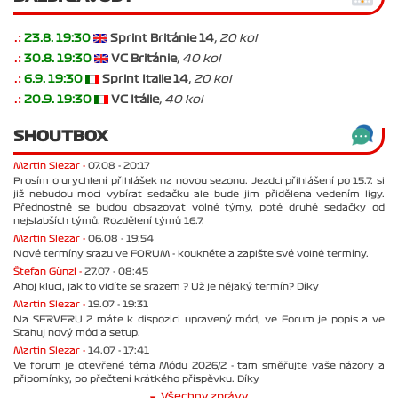
.:
23.8. 19:30
Sprint Británie 14
, 20 kol
.:
30.8. 19:30
VC Británie
, 40 kol
.:
6.9. 19:30
Sprint Italie 14
, 20 kol
.:
20.9. 19:30
VC Itálie
, 40 kol
SHOUTBOX
Martin Slezar -
07.08 - 20:17
Prosím o urychlení přihlášek na novou sezonu. Jezdci přihlášení po 15.7. si
již nebudou moci vybírat sedačku ale bude jim přidělena vedením ligy.
Přednostně se budou obsazovat volné týmy, poté druhé sedačky od
nejslabších týmů. Rozdělení týmů 16.7.
Martin Slezar -
06.08 - 19:54
Nové termíny srazu ve FORUM - koukněte a zapište své volné termíny.
Štefan Günzl -
27.07 - 08:45
Ahoj kluci, jak to vidíte se srazem ? Už je nějaký termín? Díky
Martin Slezar -
19.07 - 19:31
Na SERVERU 2 máte k dispozici upravený mód, ve Forum je popis a ve
Stahuj nový mód a setup.
Martin Slezar -
14.07 - 17:41
Ve forum je otevřené téma Módu 2026/2 - tam směřujte vaše názory a
připomínky, po přečtení krátkého příspěvku. Díky
Všechny zprávy