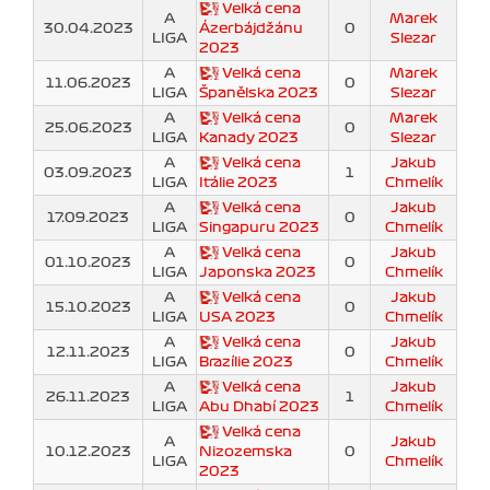
Velká cena
A
Marek
30.04.2023
Ázerbájdžánu
0
LIGA
Slezar
2023
A
Velká cena
Marek
11.06.2023
0
LIGA
Španělska 2023
Slezar
A
Velká cena
Marek
25.06.2023
0
LIGA
Kanady 2023
Slezar
A
Velká cena
Jakub
03.09.2023
1
LIGA
Itálie 2023
Chmelík
A
Velká cena
Jakub
17.09.2023
0
LIGA
Singapuru 2023
Chmelík
A
Velká cena
Jakub
01.10.2023
0
LIGA
Japonska 2023
Chmelík
A
Velká cena
Jakub
15.10.2023
0
LIGA
USA 2023
Chmelík
A
Velká cena
Jakub
12.11.2023
0
LIGA
Brazílie 2023
Chmelík
A
Velká cena
Jakub
26.11.2023
1
LIGA
Abu Dhabí 2023
Chmelík
Velká cena
A
Jakub
10.12.2023
Nizozemska
0
LIGA
Chmelík
2023