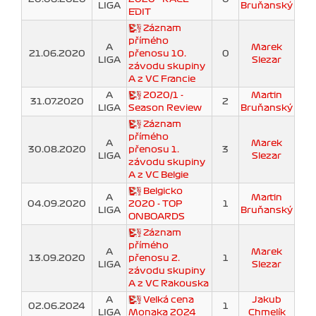
LIGA
Bruňanský
EDIT
Záznam
přímého
A
Marek
21.06.2020
přenosu 10.
0
LIGA
Slezar
závodu skupiny
A z VC Francie
A
2020/1 -
Martin
31.07.2020
2
LIGA
Season Review
Bruňanský
Záznam
přímého
A
Marek
30.08.2020
přenosu 1.
3
LIGA
Slezar
závodu skupiny
A z VC Belgie
Belgicko
A
Martin
04.09.2020
2020 - TOP
1
LIGA
Bruňanský
ONBOARDS
Záznam
přímého
A
Marek
13.09.2020
přenosu 2.
1
LIGA
Slezar
závodu skupiny
A z VC Rakouska
A
Velká cena
Jakub
02.06.2024
1
LIGA
Monaka 2024
Chmelík