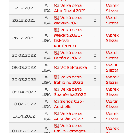
A
Velká cena
Marek
12.12.2021
0
LIGA
Abu Dhabi 2021
Slezar
A
Velká cena
Marek
26.12.2021
0
LIGA
Mexika 2021
Slezar
Velká cena
A
Mexika 2021 -
Marek
26.12.2021
0
LIGA
tisková
Slezar
konference
A
Velká cena
Marek
20.02.2022
0
LIGA
Británie 2022
Slezar
A
Martin
06.03.2022
VC Rakouska
0
LIGA
Slezar
A
Velká cena
Marek
20.03.2022
0
LIGA
Bahrajnu 2022
Slezar
A
Velká cena
Marek
03.04.2022
1
LIGA
Španělska 2022
Slezar
A
Serios Cup -
Martin
10.04.2022
0
LIGA
Austrálie
Slezar
A
Velká cena
Marek
17.04.2022
0
LIGA
Austrálie 2022
Slezar
Velká cena
A
Marek
01.05.2022
Emilia Romagna
0