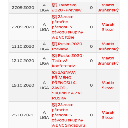
A
Taliansko
Martin
27.09.2020
0
LIGA
2020 - Preview
Bruňanský
Záznam
přímého
A
Marek
27.09.2020
přenosu 3.
0
LIGA
Slezar
závodu skupiny
A z VC Itálie
A
Rusko 2020 -
Martin
11.10.2020
0
LIGA
Preview
Bruňanský
Rusko 2020 -
A
Martin
12.10.2020
Tlačová
0
LIGA
Bruňanský
konferencia
ZÁZNAM
PŘÍMÉHO
A
PŘENOSU 4.
Martin
19.10.2020
0
LIGA
ZÁVODU
Slezar
SKUPINY A Z VC
RUSKA
Záznam
přímeho
A
Marek
25.10.2020
přenosu 5.
0
LIGA
Slezar
závodu skupiny
A z VC Singapuru