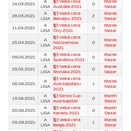
A
Velká cena
Marek
14.03.2021
0
LIGA
Austrálie 2021
Slezar
A
Velká cena
Marek
28.03.2021
2
LIGA
Bahrajnu 2021
Slezar
A
Velká cena
Marek
11.04.2021
0
LIGA
Číny 2021
Slezar
Velká cena
A
Marek
25.04.2021
Nizozemska
0
LIGA
Slezar
2021
A
Velká cena
Marek
09.05.2021
0
LIGA
Španělska 2021
Slezar
A
Velká cena
Marek
23.05.2021
0
LIGA
Monaka 2021
Slezar
Velká cena
A
Marek
06.06.2021
Ázerbájdžánu
1
LIGA
Slezar
2021
A
Serios Cup -
Martin
13.06.2021
0
LIGA
Azerbajdžán
Slezar
A
Velká cena
Martin
20.06.2021
0
LIGA
Kanady 2021
Slezar
A
Velká cena
Marek
05.09.2021
1
LIGA
Belgie 2021
Slezar