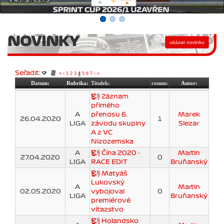
NOVINKY
Seřadit:
«
‹
1
2
3
4
5
6
7
›
»
Datum:
Rubrika:
Titulek:
comm:
Autor:
Záznam
přímého
A
přenosu 6.
Marek
26.04.2020
1
LIGA
závodu skupiny
Slezar
A z VC
Nizozemska
A
Čína 2020 -
Martin
27.04.2020
0
LIGA
RACE EDIT
Bruňanský
Matyáš
Lukovský
A
Martin
02.05.2020
vybojoval
0
LIGA
Bruňanský
premiérové
víťazstvo
Holandsko