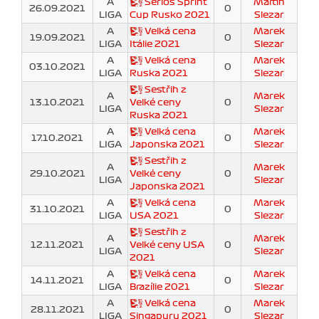
A
Serios Sprint
Martin
26.09.2021
0
LIGA
Cup Rusko 2021
Slezar
A
Velká cena
Marek
19.09.2021
0
LIGA
Itálie 2021
Slezar
A
Velká cena
Marek
03.10.2021
0
LIGA
Ruska 2021
Slezar
Sestřih z
A
Marek
13.10.2021
Velké ceny
0
LIGA
Slezar
Ruska 2021
A
Velká cena
Marek
17.10.2021
0
LIGA
Japonska 2021
Slezar
Sestřih z
A
Marek
29.10.2021
Velké ceny
0
LIGA
Slezar
Japonska 2021
A
Velká cena
Marek
31.10.2021
0
LIGA
USA 2021
Slezar
Sestřih z
A
Marek
12.11.2021
Velké ceny USA
0
LIGA
Slezar
2021
A
Velká cena
Marek
14.11.2021
0
LIGA
Brazílie 2021
Slezar
A
Velká cena
Marek
28.11.2021
0
LIGA
Singapuru 2021
Slezar