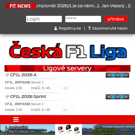
6.2026
Šampionát 2026/1 je za námi...1. Jan Veselý , 2. Jan Nová
Registruj se
|
Zapomenuté heslo
CF1L 2026 A
CF1L_BRITANIE
Server 1
trénink 2:00
Hráčů: 0 / 45
CF1L 2026 Sprint
CF1L_BRITANIE
Server 2
trénink 2:00
Hráčů: 0 / 45