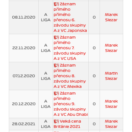
Záznam
přímého
A
přímého
Marek
08.11.2020
0
LIGA
přenosu 6.
Slezar
závodu skupiny
A z VC Japonska
Záznam
přímého
A
Marek
22.11.2020
přenosu 7.
0
LIGA
Slezar
závodu skupiny
A z VC USA
Záznam
přímého
A
Martin
07.12.2020
přenosu 8.
0
LIGA
Slezar
závodu skupiny
A z VC Mexika
Záznam
přímého
A
Marek
20.12.2020
přenosu 9.
0
LIGA
Slezar
závodu skupiny
A z VC Abu Dhabi
A
Velká cena
Marek
28.02.2021
0
LIGA
Británie 2021
Slezar