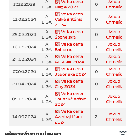
A
Velká cena
Jakub
17.12.2023
0
LIGA
Belgie 2023
Chmelík
Velká cena
A
Jakub
11.02.2024
Velké Británie
0
LIGA
Chmelík
2024
A
Velká cena
Jakub
25.02.2024
0
LIGA
Španělska
Chmelík
A
Velká cena
Jakub
10.03.2024
1
LIGA
Bahrainu
Chmelík
A
Velká cena
Jakub
24.03.2024
0
LIGA
Austrálie 2024
Chmelík
A
Velká cena
Jakub
07.04.2024
0
LIGA
Japonska 2024
Chmelík
A
Velká cena
Jakub
21.04.2024
0
LIGA
Číny 2024
Chmelík
Velká cena
A
Jakub
05.05.2024
Saudské Arábie
0
LIGA
Chmelík
2024
Velká cena
A
Jakub
14.09.2024
Ázerbajdžánu
2
LIGA
Chmelík
2024
PŘEDZÁVODNÍ INFO