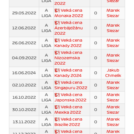
LIGA
Slezar
2022
A
Velká cena
Marek
29.05.2022
0
LIGA
Monaka 2022
Slezar
Velká cena
A
Marek
12.06.2022
Ázerbájdžánu
0
LIGA
Slezar
2022
A
Velká cena
Marek
26.06.2022
0
LIGA
Kanady 2022
Slezar
Velká cena
A
Marek
04.09.2022
Nizozemska
0
LIGA
Slezar
2022
A
Velká cena
Jakub
16.06.2024
0
LIGA
Kanady 2024
Chmelík
A
Velká cena
Marek
02.10.2022
0
LIGA
Singapuru 2022
Slezar
A
Velká cena
Marek
16.10.2022
0
LIGA
Japonska 2022
Slezar
A
Velká cena
Marek
30.10.2022
0
LIGA
Mexika 2022
Slezar
A
Velká cena
Marek
13.11.2022
0
LIGA
Brazílie 2022
Slezar
A
Velká cena
Marek