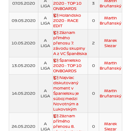
A
Martin
07.05.2020
2020 - TOP 10
3
LIGA
Bruňanský
ONBOARDS
Holandsko
A
Martin
09.05.2020
2020 - RACE
0
LIGA
Bruňanský
EDIT
Záznam
přímého
A
Marek
10.05.2020
přenosu 7.
2
LIGA
Slezar
závodu skupiny
A z VC Španělska
Španielsko
A
Martin
13.05.2020
2020 - TOP 10
0
LIGA
Bruňanský
ONBOARDS
Najviac
diskutovaný
moment v
A
Martin
14.05.2020
Španielsku je
0
LIGA
Bruňanský
súboj medzi
Novotným a
Lukovským
Záznam
přímého
A
Marek
24.05.2020
přenosu 8.
0
LIGA
Slezar