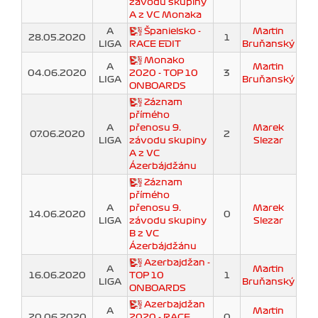
závodu skupiny
A z VC Monaka
A
Španielsko -
Martin
28.05.2020
1
LIGA
RACE EDIT
Bruňanský
Monako
A
Martin
04.06.2020
2020 - TOP 10
3
LIGA
Bruňanský
ONBOARDS
Záznam
přímého
A
přenosu 9.
Marek
07.06.2020
2
LIGA
závodu skupiny
Slezar
A z VC
Ázerbájdžánu
Záznam
přímého
A
přenosu 9.
Marek
14.06.2020
0
LIGA
závodu skupiny
Slezar
B z VC
Ázerbájdžánu
Azerbajdžan -
A
Martin
16.06.2020
TOP 10
1
LIGA
Bruňanský
ONBOARDS
Azerbajdžan
A
Martin
20.06.2020
2020 - RACE
0