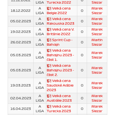
11.12.2022
0
LIGA
Turecka 2022
Slezar
A
Velká cena
Marek
18.12.2022
0
LIGA
Belgie 2022
Slezar
A
Velká cena
Marek
05.02.2023
0
LIGA
Rakouska 2023
Slezar
A
Velká cena V.
Marek
19.02.2023
0
LIGA
Británie 2022
Slezar
A
Sprint Cup -
Martin
26.02.2023
0
LIGA
Bahrajn
Slezar
Velká cena
A
Marek
05.03.2023
Bahrajnu 2023 -
0
LIGA
Slezar
část 1.
Velká cena
A
Marek
05.03.2023
Bahrajnu 2023 -
0
LIGA
Slezar
část 2.
Velká cena
A
Marek
19.03.2023
Saudské Arábie
0
LIGA
Slezar
2023
A
Velká cena
Marek
02.04.2023
0
LIGA
Austrálie 2023
Slezar
A
Velká cena
Marek
16.04.2023
0
LIGA
Turecka 2023
Slezar