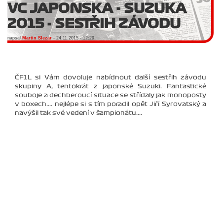
VC JAPONSKA - SUZUKA
2015 - SESTŘIH ZÁVODU
napsal
Martin Slezar
- 24.11.2015 - 12:29
ČF1L si Vám dovoluje nabídnout další sestřih závodu
skupiny A, tentokrát z japonské Suzuki. Fantastické
souboje a dechberoucí situace se střídaly jak monoposty
v boxech.... nejlépe si s tím poradil opět Jiří Syrovatský a
navýšil tak své vedení v šampionátu....