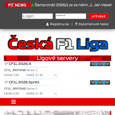
1.6.2026
Šampionát 2026/1 je za námi...1. Jan Veselý , 2. Jan No
Registruj se
|
Zapomenuté heslo
CF1L 2026 A
CF1L_BRITANIE
Server 1
trénink 2:00
Hráčů: 0 / 45
CF1L 2026 Sprint
CF1L_BRITANIE
Server 2
trénink 2:00
Hráčů: 0 / 45
A LIGA