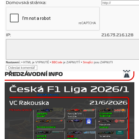
Domovská stránka:
IP:
216.73.216.128
Nastavení:
• HTML je VYPNUTÉ •
BBCode
je ZAPNUTÝ •
Smajlíci
jsou ZAPNUTI
PŘEDZÁVODNÍ INFO