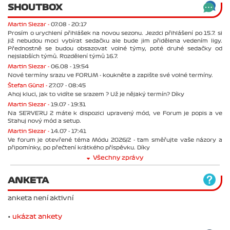
SHOUTBOX
Martin Slezar -
07.08 - 20:17
Prosím o urychlení přihlášek na novou sezonu. Jezdci přihlášení po 15.7. si
již nebudou moci vybírat sedačku ale bude jim přidělena vedením ligy.
Přednostně se budou obsazovat volné týmy, poté druhé sedačky od
nejslabších týmů. Rozdělení týmů 16.7.
Martin Slezar -
06.08 - 19:54
Nové termíny srazu ve FORUM - koukněte a zapište své volné termíny.
Štefan Günzl -
27.07 - 08:45
Ahoj kluci, jak to vidíte se srazem ? Už je nějaký termín? Díky
Martin Slezar -
19.07 - 19:31
Na SERVERU 2 máte k dispozici upravený mód, ve Forum je popis a ve
Stahuj nový mód a setup.
Martin Slezar -
14.07 - 17:41
Ve forum je otevřené téma Módu 2026/2 - tam směřujte vaše názory a
připomínky, po přečtení krátkého příspěvku. Díky
Všechny zprávy
ANKETA
anketa není aktivní
•
ukázat ankety