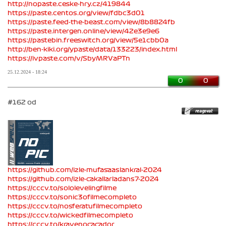
http://nopaste.ceske-hry.cz/419844
https://paste.centos.org/view/fdbc3d01
https://paste.feed-the-beast.com/view/8b8824fb
https://paste.intergen.online/view/42e3e9e6
https://pastebin.freeswitch.org/view/5e1cbb0a
http://ben-kiki.org/ypaste/data/133223/index.html
https://ivpaste.com/v/SbyMRVaPTn
25.12.2024 - 18:24
0
0
#162 od
https://github.com/izle-mufasaaslankral-2024
https://github.com/izle-cakallarladans7-2024
https://cccv.to/sololevelingfilme
https://cccv.to/sonic3ofilmecompleto
https://cccv.to/nosferatufilmecompleto
https://cccv.to/wickedfilmecompleto
https://cccv.to/kravenocacador