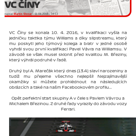
VC ČÍNY
napsal
Martin Slezar
- 11.04.2016 - 16:13
VC Číny se konala 10. 4. 2016, v kvalifikaci vyšla na
jedničku taktika týmu Williams a díky slipstreamu, který
mu poskytl jeho týmový kolega a bratr v jedné osobě
vyhrál svou první kvalifikaci Pavel Vávra na Williamsu. V
závodě se však musel sklonit před kvalitou M. Březiny,
který výhrál podruhé v řadě.
Druhý byl A. Marečák který dnes (13.4) slaví narozeniny a
tudíž mu přejeme všechno nejlepší! Nejzajímavější
okamžiky si můžete prohlédnout na následujících
obrázcích a také na našm Facebookovém profilu...
Opět perfektní start skupiny A v čele s Pavlem Vávrou a
Michalem Březinou. Z druhé řady vyrazily do závodu vozy
Ferrari.