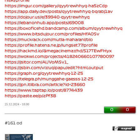
riiski/profile
https://imgur.com/gallery/qyytrewhhyq-ha5zCdp
https://app.daily.dev/posts/qyytrewhhyq-bqrabj1av
https://dojour.us/e/39940-qyytrewhhyq
https://lebanonhub.app/posts/69008
https://boxoficehd.bandcamp.com/album/qyytrewhhyq
https://www.bitsdujour.com/profiles/HfA0Sv
https://muckrack.com/mutia-maharani/bio
https://profile.hatena.ne.jp/lungset77/profile
https://hackmd.io/@megacinemaxhd/S17TEwFHyx
https://wokwi.com/projects/418240660107780097
https://jsitor.com/AlJVoMSv1_
https://jsbin.com/vixuqipapu/edit?html,output
https://graph.org/qyytrewhhyq-12-25
https://telegra.ph/munggahe-gaesss-12-25
https://jpn.itlibra.com/article?id=23660
https://www.taptap.io/post/8774439
https://paste.ee/p/zPf3B
25.12.2024 - 18:00
0
0
#161 od