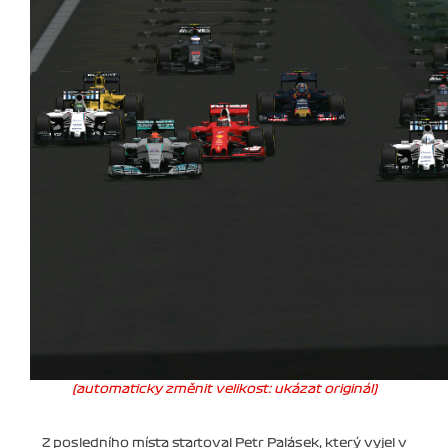
(automaticky změnit velikost: ukázat originál)
Z posledního místa startoval Petr Palásek, který vyjel v