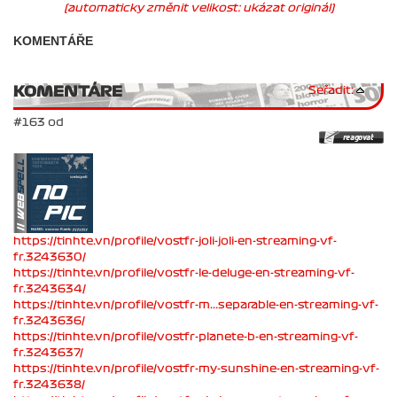
(automaticky změnit velikost: ukázat originál)
KOMENTÁŘE
KOMENTÁRE
Seřadit:
#163 od
https://tinhte.vn/profile/vostfr-joli-joli-en-streaming-vf-
fr.3243630/
https://tinhte.vn/profile/vostfr-le-deluge-en-streaming-vf-
fr.3243634/
https://tinhte.vn/profile/vostfr-m...separable-en-streaming-vf-
fr.3243636/
https://tinhte.vn/profile/vostfr-planete-b-en-streaming-vf-
fr.3243637/
https://tinhte.vn/profile/vostfr-my-sunshine-en-streaming-vf-
fr.3243638/