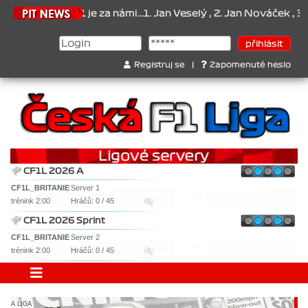
za námi...1. Jan Veselý , 2. Jan Nováček , 3. Jakub Chmelík , Pohár
Registruj se
|
Zapomenuté heslo
CF1L 2026 A
CF1L_BRITANIE
Server 1
trénink 2:00
Hráčů: 0 / 45
CF1L 2026 Sprint
CF1L_BRITANIE
Server 2
trénink 2:00
Hráčů: 0 / 45
A LIGA