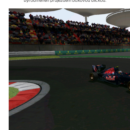
byl odměněn průjezdem boxovou uličkou.