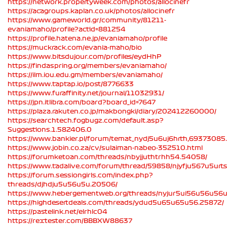
https://network.propertyweek.com/photos/allocinefr
https://acagroups.kaplan.co.uk/photos/allocinefr
https://www.gameworld.gr/community/81211-
evaniamaho/profile?actid=881254
https://profile.hatena.ne.jp/evaniamaho/profile
https://muckrack.com/evania-maho/bio
https://www.bitsdujour.com/profiles/eydHhP
https://findaspring.org/members/evaniamaho/
https://ilm.iou.edu.gm/members/evaniamaho/
https://www.taptap.io/post/8776633
https://www.furaffinity.net/journal/11032931/
https://jpn.itlibra.com/board?board_id=7647
https://plaza.rakuten.co.jp/makbongki/diary/202412260000/
https://searchtech.fogbugz.com/default.asp?
Suggestions.1.582406.0
https://www.bankier.pl/forum/temat_nydj5u6uj6hrth,69373085
https://www.jobin.co.za/cv/sulaiman-nabeo-352510.html
https://forumketoan.com/threads/nbyjjuthtrhh54.54058/
https://www.tadalive.com/forum/thread/59858/njyfju567u5urts
https://forum.sessiongirls.com/index.php?
threads/djhdju5u56u5u.20506/
https://www.hebergementweb.org/threads/nyjur5ui56u56u56
https://highdesertdeals.com/threads/ydud5u65u65u56.25872/
https://pastelink.net/elrhlc04
https://rextester.com/BBBXW88637