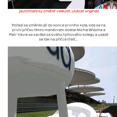
(automaticky změnit velikost: ukázat originál)
Pořadí se změnilo již do konce prvního kola, kde se na
první příčku tímto manévrem dostal Michal Březina a
Petr Vávra se zavěsil za svého týmového kolegu a usadil
se tak na příčce třetí....