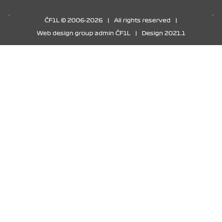
ČF1L © 2006-2026
|
All rights reserved
|
Web design group admin ČF1L
|
Design 2021.1