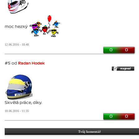
moc hezký
12.06.2016 - 18:48
0
0
#5 od
Radan Hodek
Skvělá práce, díky.
18.06.2016 - 11:35
0
0
Tvůj komentář