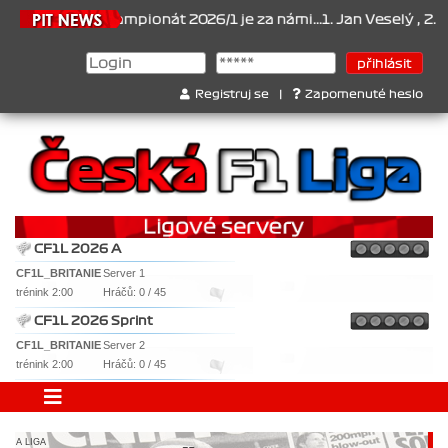
026
Šampionát 2026/1 je za námi...1. Jan Veselý , 2. Jan Nováček 
Registruj se
|
Zapomenuté heslo
CF1L 2026 A
CF1L_BRITANIE
Server 1
trénink 2:00
Hráčů: 0 / 45
CF1L 2026 Sprint
CF1L_BRITANIE
Server 2
trénink 2:00
Hráčů: 0 / 45
A LIGA