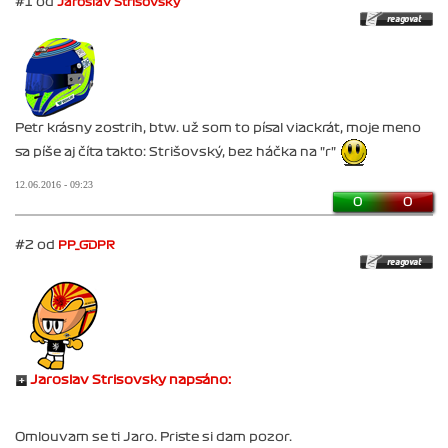
#1 od
Jaroslav Strišovský
Petr krásny zostrih, btw. už som to písal viackrát, moje meno
sa píše aj číta takto: Strišovský, bez háčka na "r"
12.06.2016 - 09:23
0
0
#2 od
PP_GDPR
Jaroslav Strisovsky napsáno:
Omlouvam se ti Jaro. Priste si dam pozor.