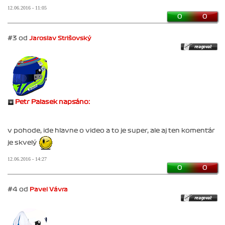
12.06.2016 - 11:05
0
0
#3 od
Jaroslav Strišovský
Petr Palasek napsáno:
v pohode, ide hlavne o video a to je super, ale aj ten komentár
je skvelý
12.06.2016 - 14:27
0
0
#4 od
Pavel Vávra