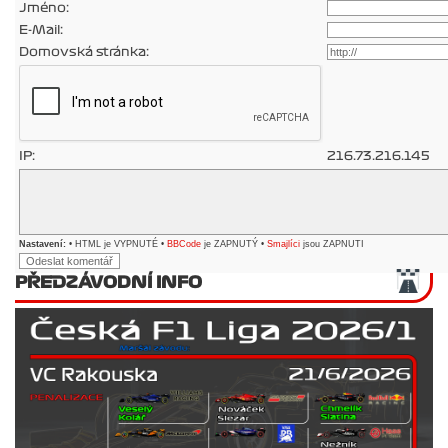
Jméno:
E-Mail:
Domovská stránka:
IP:
216.73.216.145
Nastavení:
• HTML je VYPNUTÉ •
BBCode
je ZAPNUTÝ •
Smajlíci
jsou ZAPNUTI
PŘEDZÁVODNÍ INFO