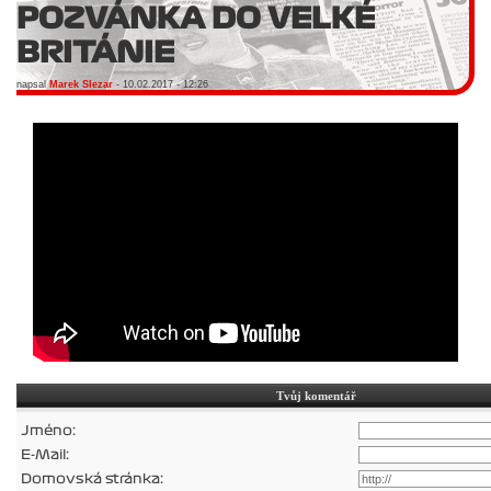
POZVÁNKA DO VELKÉ
BRITÁNIE
napsal
Marek Slezar
- 10.02.2017 - 12:26
Tvůj komentář
Jméno:
E-Mail:
Domovská stránka: