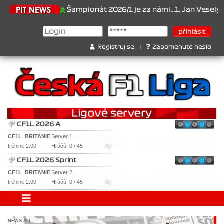
1.6.2026
Šampionát 2026/1 je za námi...1. Jan Veselý , 2. Jan No
Registruj se
|
Zapomenuté heslo
CF1L 2026 A
CF1L_BRITANIE
Server 1
trénink 2:00
Hráčů: 0 / 45
CF1L 2026 Sprint
CF1L_BRITANIE
Server 2
trénink 2:00
Hráčů: 0 / 45
NEWS ALL