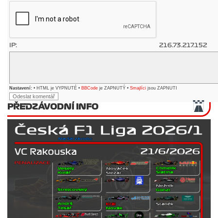
IP:
216.73.217.152
Nastavení:
• HTML je VYPNUTÉ •
BBCode
je ZAPNUTÝ •
Smajlíci
jsou ZAPNUTI
PŘEDZÁVODNÍ INFO