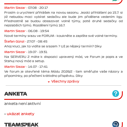
Martin Slezar -
07.08 - 20:17
Prosím o urychlení přihlášek na novou sezonu. Jezdci přihlášení po 15.7. si
již nebudou moci vybírat sedačku ale bude jim přidělena vedením ligy.
Přednostně se budou obsazovat volné týmy, poté druhé sedačky od
nejslabších týmů. Rozdělení týmů 16.7.
Martin Slezar -
06.08 - 19:54
Nové termíny srazu ve FORUM - koukněte a zapište své volné termíny.
Štefan Günzl -
27.07 - 08:45
Ahoj kluci, jak to vidíte se srazem ? Už je nějaký termín? Díky
Martin Slezar -
19.07 - 19:31
Na SERVERU 2 máte k dispozici upravený mód, ve Forum je popis a ve
Stahuj nový mód a setup.
Martin Slezar -
14.07 - 17:41
Ve forum je otevřené téma Módu 2026/2 - tam směřujte vaše názory a
připomínky, po přečtení krátkého příspěvku. Díky
Všechny zprávy
ANKETA
anketa není aktivní
•
ukázat ankety
TEAMSPEAK