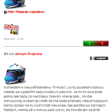
Petr Palasek napsáno:
30.03.2017 - 21:36
1
-1
#5 od
Jáchym Švejnoha
Vzhledem k neuvěřitelnému "frmolu", co tu poslední dobou
nastal, se vyjádřím tady trošku k palcům. Je mi to sice jinak
jedno ale tady, to nechapu. Nevim, kterej deb... mi dal
minusovej, ovšem je vidět že má teda přehled, neboť kdybych
tento dotaz na tu noční trať nevznes, tak jezdíte po černejch
flekách, nemluvě o minus palci za to, že člověk jen slušně