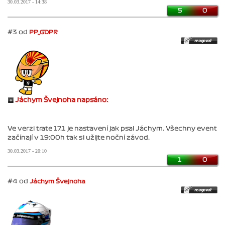
30.03.2017 - 14:38
5
0
#3 od
PP_GDPR
Jáchym Švejnoha napsáno:
Ve verzi trate 17.1 je nastavení jak psal Jáchym. Všechny event
začínají v 19:00h tak si užijte noční závod.
30.03.2017 - 20:10
1
0
#4 od
Jáchym Švejnoha