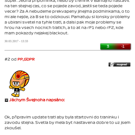
Super. Jedna pripominka, neslo by trenink v Bahrajnu nastavit
na ten stejnej cas, co se pojede zavod, jestli se teda pojede
vecer? Za A nebudeme prekvapeny jinejma podminkama, o to
mi ale nejde, za B se to odzkousi. Pamatuju si lonsky problemy
a ubirani svetel na tyhle trati, a dalsi pak moje problemy se
hrou na vsech nocnich tratich, a to at na rF1 nebo rF2, kde
mam pokazdy nejakej blackout.
30.03.2017 - 13:33
3
-1
#2 od
PP_GDPR
Jáchym Švejnoha napsáno:
Ok, připravim update trati aby byla startovni do traninku i
zavodu stejna. Svetla by mela byt nastavena dobre to uz jsem
zkoušel.