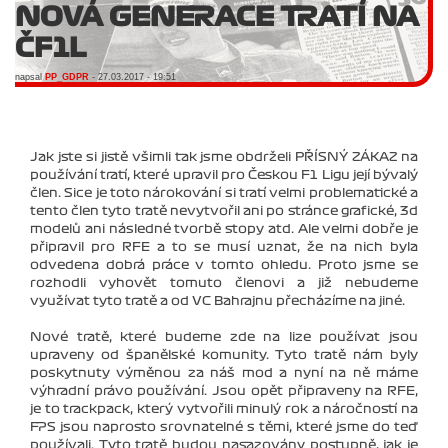
NOVÁ GENERACE TRATÍ NA
ČF1L
napsal
PP_GDPR
- 27.03.2017 - 19:51
Jak jste si jistě všimli tak jsme obdrželi PŘÍSNÝ ZÁKAZ na
používání tratí, které upravil pro Českou F1 Ligu její bývalý
člen. Sice je toto nárokování si tratí velmi problematické a
tento člen tyto tratě nevytvořil ani po stránce grafické, 3d
modelů ani následné tvorbě stopy atd. Ale velmi dobře je
připravil pro RFE a to se musí uznat, že na nich byla
odvedena dobrá práce v tomto ohledu. Proto jsme se
rozhodli vyhovět tomuto členovi a již nebudeme
využívat tyto tratě a od VC Bahrajnu přecházíme na jiné.
Nové tratě, které budeme zde na lize používat jsou
upraveny od španělské komunity. Tyto tratě nám byly
poskytnuty výměnou za náš mod a nyní na ně máme
výhradní právo používání. Jsou opět připraveny na RFE,
je to trackpack, který vytvořili minulý rok a náročností na
FPS jsou naprosto srovnatelné s těmi, které jsme do teď
používali. Tyto tratě budou nasazovány postupně, jak je