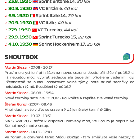
.:
23.8. 19:30
Sprint Británie 14
, 20 kol
.:
30.8. 19:30
VC Británie
, 40 kol
.:
6.9. 19:30
Sprint Italie 14
, 20 kol
.:
20.9. 19:30
VC Itálie
, 40 kol
.:
27.9. 19:30
VC Turecko
, 44 kol
.:
29.9. 19:30
Sprint Turecko 15
, 22 kol
.:
4.10. 19:30
Sprint Hockenheim 17
, 25 kol
SHOUTBOX
Martin Slezar -
07.08 - 20:17
Prosím o urychlení přihlášek na novou sezonu. Jezdci přihlášení po 15.7. si
již nebudou moci vybírat sedačku ale bude jim přidělena vedením ligy.
Přednostně se budou obsazovat volné týmy, poté druhé sedačky od
nejslabších týmů. Rozdělení týmů 16.7.
Martin Slezar -
06.08 - 19:54
Nové termíny srazu ve FORUM - koukněte a zapište své volné termíny.
Štefan Günzl -
27.07 - 08:45
Ahoj kluci, jak to vidíte se srazem ? Už je nějaký termín? Díky
Martin Slezar -
19.07 - 19:31
Na SERVERU 2 máte k dispozici upravený mód, ve Forum je popis a ve
Stahuj nový mód a setup.
Martin Slezar -
14.07 - 17:41
Ve forum je otevřené téma Módu 2026/2 - tam směřujte vaše názory a