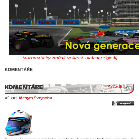
(automaticky změnit velikost: ukázat originál)
KOMENTÁŘE
KOMENTÁRE
Seřadit:
#1 od
Jáchym Švejnoha