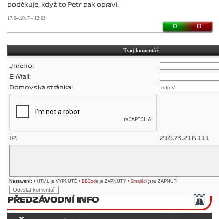
poděkuje, když to Petr pak opraví.
17.04.2017 - 12:02
0
0
Tvůj komentář
Jméno:
E-Mail:
Domovská stránka:
IP:
216.73.216.111
Nastavení:
• HTML je VYPNUTÉ •
BBCode
je ZAPNUTÝ •
Smajlíci
jsou ZAPNUTI
PŘEDZÁVODNÍ INFO