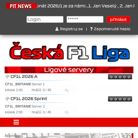
ampionát 2026/1 je za námi...1. Jan Veselý , 2. Jan Nováček , 3. J
Registruj se
|
Zapomenuté heslo
CF1L 2026 A
CF1L_BRITANIE
Server 1
trénink 2:00
Hráčů: 0 / 45
CF1L 2026 Sprint
CF1L_BRITANIE
Server 2
trénink 2:00
Hráčů: 0 / 45
ŘEDITELSKÁ