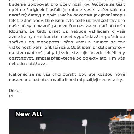
budeme upravovat pro účely naší ligy. Můžete se těšit
opět na "originální" asfalt (mnoho z vás si ztěžovalo na
nereálný černý) a opět uvidíte dokonale jak jízdní stopu
tak brzdné body. Dále jsem tyto tratě upravil graficky pro
naše účely a hlavně jsem změnil nastavení tratí při dešti
(doufám, že teda pršet už nebude vzhledem k vaší
averzi) a nyní se budete muset vypořádávát s pořádnou
sprškou od monopostu před vámi a situace se tak
viditelností velmi přiblíží reálu. Opět jsem přidal semafory
na startovní rošt, aby i jezdci startující vzadu viděli kdy
odstartovat, smazal přebytečné 3d objekty atd. Tím vás
nebudu obtěžovat.
Nakonec se na vás chci obrátit, aby jste každou nově
nasazenou trať otestovali a ihned mi psali její nedostatky.
Děkuji
PP