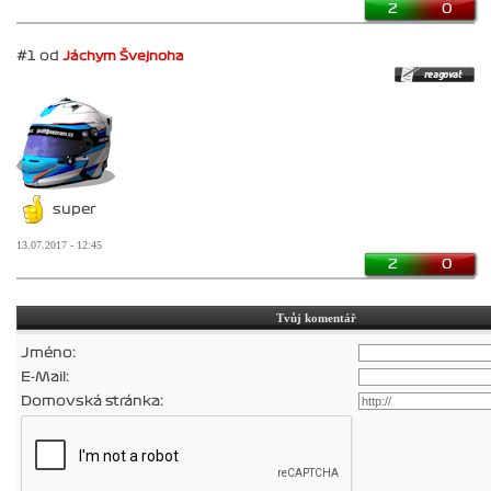
2
0
#1 od
Jáchym Švejnoha
super
13.07.2017 - 12:45
2
0
Tvůj komentář
Jméno:
E-Mail:
Domovská stránka: