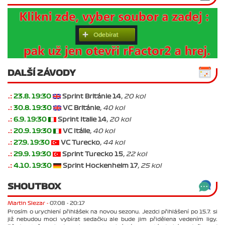
DALŠÍ ZÁVODY
.:
23.8. 19:30
Sprint Británie 14
, 20 kol
.:
30.8. 19:30
VC Británie
, 40 kol
.:
6.9. 19:30
Sprint Italie 14
, 20 kol
.:
20.9. 19:30
VC Itálie
, 40 kol
.:
27.9. 19:30
VC Turecko
, 44 kol
.:
29.9. 19:30
Sprint Turecko 15
, 22 kol
.:
4.10. 19:30
Sprint Hockenheim 17
, 25 kol
SHOUTBOX
Martin Slezar -
07.08 - 20:17
Prosím o urychlení přihlášek na novou sezonu. Jezdci přihlášení po 15.7. si
již nebudou moci vybírat sedačku ale bude jim přidělena vedením ligy.