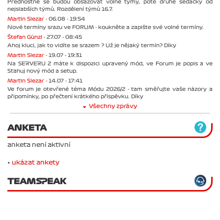
Přednostně se budou obsazovat volné týmy, poté druhé sedačky od
nejslabších týmů. Rozdělení týmů 16.7.
Martin Slezar -
06.08 - 19:54
Nové termíny srazu ve FORUM - koukněte a zapište své volné termíny.
Štefan Günzl -
27.07 - 08:45
Ahoj kluci, jak to vidíte se srazem ? Už je nějaký termín? Díky
Martin Slezar -
19.07 - 19:31
Na SERVERU 2 máte k dispozici upravený mód, ve Forum je popis a ve
Stahuj nový mód a setup.
Martin Slezar -
14.07 - 17:41
Ve forum je otevřené téma Módu 2026/2 - tam směřujte vaše názory a
připomínky, po přečtení krátkého příspěvku. Díky
Všechny zprávy
ANKETA
anketa není aktivní
•
ukázat ankety
TEAMSPEAK