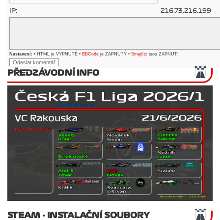
IP:
216.73.216.199
Nastavení:
• HTML je VYPNUTÉ •
BBCode
je ZAPNUTÝ •
Smajlíci
jsou ZAPNUTI
PŘEDZÁVODNÍ INFO
STEAM - INSTALAČNÍ SOUBORY