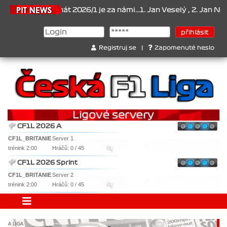
6
Šampionát 2026/1 je za námi...1. Jan Veselý , 2. Jan Nováček , 
Registruj se
|
Zapomenuté heslo
CF1L 2026 A
CF1L_BRITANIE
Server 1
trénink 2:00
Hráčů: 0 / 45
CF1L 2026 Sprint
CF1L_BRITANIE
Server 2
trénink 2:00
Hráčů: 0 / 45
A LIGA