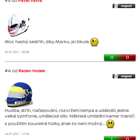
#5 od
Pavel Vávra
Moc hezký sestřih, díky Marku, jsi šikula
16.07.2017 - 09:08
0
0
#4 od
Radan Hodek
Hudba, střih, načasování, rozvržení tempa a událostí, jedna
velká symfonie, umělecké dílo. Některá umístění kamer hraničí
s použitím kouzelné hůlky, jinak to není možný....
14.07.2017 - 17:04
1
0