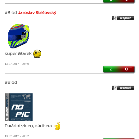
#3 od
Jaroslav Strišovský
super Marek
13.07.2017 - 20:40
2
0
#2 od
Parádní video, nádhera
13.07.2017 - 20:02