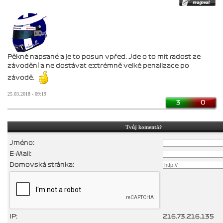
Pěkně napsané a je to posun vpřed. Jde o to mít radost ze
závodění a ne dostávat extrémně velké penalizace po
závodě.
25.03.2018 - 09:19
3
0
Tvůj komentář
Jméno:
E-Mail:
Domovská stránka:
IP:
216.73.216.135