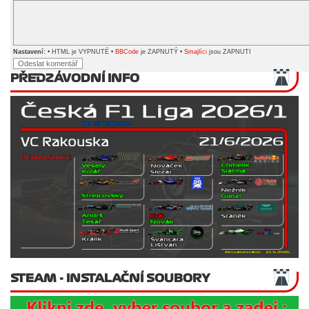
Nastavení:
• HTML je VYPNUTÉ •
BBCode
je ZAPNUTÝ •
Smajlíci
jsou ZAPNUTI
PŘEDZÁVODNÍ INFO
STEAM - INSTALAČNÍ SOUBORY