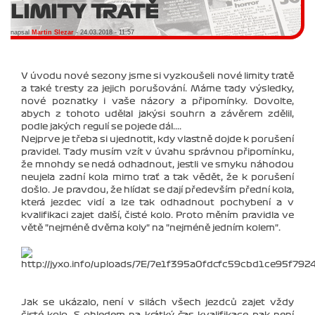
LIMITY TRATĚ
napsal
Martin Slezar
- 24.03.2018 - 11:57
V úvodu nové sezony jsme si vyzkoušeli nové limity tratě
a také tresty za jejich porušování. Máme tady výsledky,
nové poznatky i vaše názory a připomínky. Dovolte,
abych z tohoto udělal jakýsi souhrn a závěrem zdělil,
podle jakých regulí se pojede dál....
Nejprve je třeba si ujednotit, kdy vlastně dojde k porušení
pravidel. Tady musím vzít v úvahu správnou připomínku,
že mnohdy se nedá odhadnout, jestli ve smyku náhodou
neujela zadní kola mimo trať a tak vědět, že k porušení
došlo. Je pravdou, že hlídat se dají především přední kola,
která jezdec vidí a lze tak odhadnout pochybení a v
kvalifikaci zajet další, čisté kolo. Proto měním pravidla ve
větě "nejméně dvěma koly" na "nejméně jedním kolem".
Jak se ukázalo, není v silách všech jezdců zajet vždy
čisté kolo. S ohledem na krátký čas kvalifikace pak není