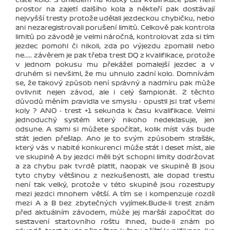
prostor na zajetí dalšího kola a někteří pak dostávají
nejvyšší tresty protože udělali jezdeckou chybičku, nebo
ani nezaregistrovali porušení limitů. Celkově pak kontrola
limitů po závodě je velmi náročná, kontrolovat zda si tím
jezdec pomohl či nikoli, zda po výjezdu zpomalil nebo
ne..... závěrem je pak třeba trest DQ z kvalifikace, protože
v jednom pokusu mu překážel pomalejší jezdec a v
druhém si nevšiml, že mu uhnulo zadní kolo. Domnívám
se, že takový způsob není správný a nadmíru pak může
ovlivnit nejen závod, ale i celý šampionát. Z těchto
důvodů měním pravidla ve smyslu - opustil jsi trať všemi
koly ? ANO - trest +1 sekunda k času kvalifikace. Velmi
jednoduchý systém který nikoho nedeklasuje, jen
odsune. A sami si můžete spočítat, kolik míst vás bude
stát jeden přešlap. Ano je to svým způsobem strašák,
který vás v nabité konkurenci může stát i deset míst, ale
ve skupině A by jezdci měli být schopni limity dodržovat
a za chybu pak tvrdě platit, naopak ve skupině B jsou
tyto chyby většinou z nezkušenosti, ale dopad trestu
není tak velký, protože v této skupině jsou rozestupy
mezi jezdci mnohem větší. A tím se i kompenzuje rozdíl
mezi A a B bez zbytečných vyjímek.Bude-li trest znám
před aktuálním závodem, může jej maršál započítat do
sestavení startovního roštu ihned, bude-li znám po