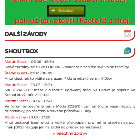
DALŠÍ ZÁVODY
SHOUTBOX
Martin Slezar -
06.08 - 19:54
Nové termíny srazu ve FORUM - koukněte a zapište své volné termíny.
Štefan Günzl -
27.07 - 08:45
Ahoj kluci, jak to vidíte se srazem ? Už je nějaký termín? Díky
Martin Slezar -
19.07 - 19:31
Na SERVERU 2 máte k dispozici upravený mód, ve Forum je popis a ve
Stahuj nový mód a setup.
Martin Slezar -
14.07 - 17:41
Ve forum je otevřené téma Módu 2026/2 - tam směřujte vaše názory a
připomínky, po přečtení krátkého příspěvku. Díky
Pavel Hajný -
14.07 - 17:29
Ahoj testoval jsem mod. a velké překvapení pro mě je otevřen serup..
jinak (DRS) reaguje jen na zadní na předek se neotevírá.
Všechny zprávy