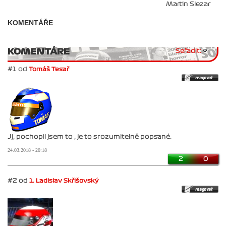
Martin Slezar
KOMENTÁŘE
KOMENTÁRE
Seřadit:
#1 od
Tomáš Tesař
Jj, pochopil jsem to , je to srozumitelně popsané.
24.03.2018 - 20:18
2
0
#2 od
1. Ladislav Skřišovský