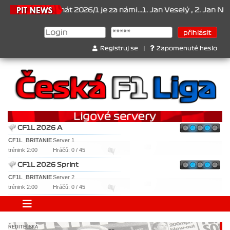
Šampionát 2026/1 je za námi...1. Jan Veselý , 2. Jan Nováček , 3
Registruj se
|
Zapomenuté heslo
CF1L 2026 A
CF1L_BRITANIE
Server 1
trénink 2:00
Hráčů: 0 / 45
CF1L 2026 Sprint
CF1L_BRITANIE
Server 2
trénink 2:00
Hráčů: 0 / 45
ŘEDITELSKÁ