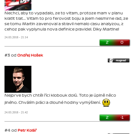
Nechci, aby to vypadalo, ze to vitam, protoze mam v planu
kratit trat... Vitam to pro ferovost boju a jsem nesmirne rad, ze
se tomu Martin zavenoval a stravil nemalo casu analyzou, z
cehoz pak vyplynula nova definice pravidel. Diky Martine!
24.03.2018 - 21:14
2
0
#3 od
Ondřej Hošek
Nejprve bych chtěl říci klobouk dolů. Toto je úplně něco
jiného. Chválím práci a dlouhé hodiny vymýšlení.
24.03.2018 - 21:42
2
-1
#4 od
Petr Kolář