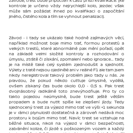
závodě, trest bude připočten k času příští kvalifikace. (ke
kontrole je určeno vždy nejrychlejší kolo, jezdec však
může sám požádat ihned po kvalifikaci o započítání
jiného, čistého kola a tím se vyhnout penalizaci).
Závod - i tady se ukázalo také hodně zajímavých věcí,
například možnost boje mimo trať, formou protestů a
velkých trestů, které abnormálně pak mění pořadí, opět
na základě velmi složité kontroly a rozhodování o
úmyslu, ztrátě či získání, zpomalení nebo ignorace... tady
je na místě také celý systém zjednodušit a sjednotit.
Výlety z tratě nejsou ojedinělé ani v reálné F1 ale tam jsem
nikdy neregistroval takový problém jako tady u nás. Je
pravdou, že pokud někdo cuttuje úmyslně, vydělá,
ovšem získaný čas bude okolo 0,0 - 0,5 s. Pak trest
dvojnásobný radikálně toto znevýhodňuje. Pro ty co
takto pojedou neúmyslně, bude trest ještě větším
propadem a bude nutit spíše ke zlepšení jízdy. Tedy
sjednocený trest za výjezd mimo trať ve výši +1 sekunda
je v rámci plynulosti dostatečná a zároveň nedává moc
prostoru k bojům mimo trať. Navíc trest se vztahuje na
běžné situace, nikoli na výjezd v rámci bezpečnosti,
zabránění kolize, či jízdě s poškozeným vozem a každý