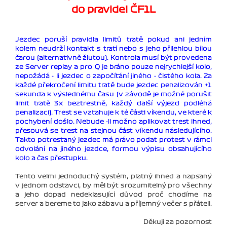
do pravidel ČF1L
Jezdec poruší pravidla limitů tratě pokud ani jedním
kolem neudrží kontakt s tratí nebo s jeho přilehlou bílou
čarou (alternativně žlutou). Kontrola musí být provedena
ze Server replay a pro Q je bráno pouze nejrychlejší kolo,
nepožádá - li jezdec o započítání jiného - čistého kola. Za
každé překročení limitu tratě bude jezdec penalizován +1
sekunda k výslednému času (v závodě je možné porušit
limit tratě 3x beztrestně, každý další výjezd podléhá
penalizaci). Trest se vztahuje k té části víkendu, ve které k
pochybení došlo. Nebude -li možno aplikovat trest ihned,
přesouvá se trest na stejnou část víkendu následujícího.
Takto potrestaný jezdec má právo podat protest v rámci
odvolání na jiného jezdce, formou výpisu obsahujícího
kolo a čas přestupku.
Tento velmi jednoduchý systém, platný ihned a napsaný
v jednom odstavci, by měl být srozumitelný pro všechny
a jeho dopad nedeklasující důvod proč chodíme na
server a bereme to jako zábavu a příjemný večer s přáteli.
Děkuji za pozornost