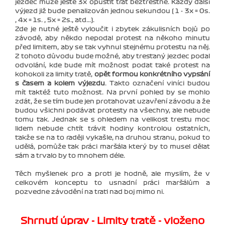
jezdec může ještě 3x opustit trať beztrestně. Každý další
výjezd již bude penalizován jednou sekundou ( 1 - 3x = 0s.
, 4x = 1s. , 5x = 2s., atd...).
Zde je nutné ještě vyloučit i zbytek zákulisních bojů po
závodě, aby někdo nepodal protest na někoho minutu
před limitem, aby se tak vyhnul stejnému protestu na něj.
Z tohoto důvodu bude možné, aby trestaný jezdec podal
odvolání, kde bude mít možnost podat také protest na
kohokoli za limity tratě,
opět formou konkrétního vypsání
s časem a kolem výjezdu
. Takto označení viníci budou
mít taktéž tuto možnost. Na první pohled by se mohlo
zdát, že se tím bude jen protahovat uzavření závodu a že
budou všichni podávat protesty na všechny, ale nebude
tomu tak. Jednak se s ohledem na velikost trestu moc
lidem nebude chtít trávit hodiny kontrolou ostatních,
takže se na to raději vykašle, na druhou stranu, pokud to
udělá, pomůže tak práci maršála který by to musel dělat
sám a trvalo by to mnohem déle.
Těch myšlenek pro a proti je hodně, ale myslím, že v
celkovém konceptu to usnadní práci maršálům a
pozvedne závodění na trati nad boj mimo ni.
Shrnutí úprav - Limity tratě - vloženo