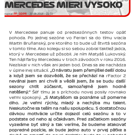
MERCEDES MIERI VYSOKO
napsal
PP_GDPR
- 20.08.2018 - 22:02
V Mercedese panuje od predsezónnych testov opäť
pohoda. Po jednej sezóne vo Ferrari sa do tímu vracia
Martin Bruňanský, pre ktorého to bude už štvrtá sezóna
v tomto tíme. Ako kolegu si so sebou zobral taktiež jadca,
ktorý v Mercedese už pôsobil. Je ním Matyáš Lukovský.
Ten hájil farby Mercedesu v troch závodoch v roku 2016.
Nezískal v nich však ani jeden bod. Dnes sa ale nachádza
v úplne inej situácií.
‚‚O návratu jsem přemýšlel delší dobu
a když jsem se dozvěděl, že se přechází na
rFactor 2
neváhal jsem ani chvíli a věděl jsem, že se budu další
sezony chtít zúčasnit, samozřejmě jsem hodně
natěšený.‘‘
Šéf tímu je s príchodu novej posily rovnako
veľmi spokojný.
‚‚S Matyášom sa poznáme už pomerne
dlho. Je veľmi rýchly, mladý a nechýba mu talent.
Neskutočne sa teším na našu spoluprácu. S dostatočnou
dávkou motivácie určite dojazdí celú sezónu a to v
podstate od neho aj očakávam. Pred začiatkom sezóny
vyzeráme byť silný a tak veríme, že budeme atakovať
popredné pozície, ak bude jedno auto v prvej päťke a