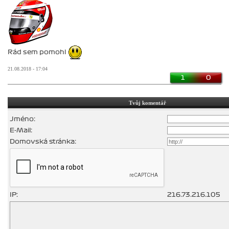
Rád sem pomohl
21.08.2018 - 17:04
1
0
Tvůj komentář
Jméno:
E-Mail:
Domovská stránka:
IP:
216.73.216.105