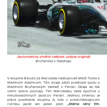
(automaticky změnit velikost: ukázat originál)
Bruňanský v Sepangu.
V skupine B budú za Mercedes nastupovať Miloš Tutko s
Martinom Adamcom. Títo dvaja piloti prestúpili spolu s
Martinom Bruňanským taktiež z Ferrari. Obaja sa tak
veľmi dobre poznajú. Tím Mercedesu teda spočíva z
minulosezónnych jazdcov Ferrari. Jedinou zmenou je
práve posilnenie skupiny A, kde v predchádzajúcom
ročníku jazdil len jeden pilot.
‚‚Máme silný tím.