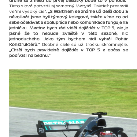
druhé sa zmestí do prvej desiatky bude to v pohode.‘‘
Tieto slová potvrdil aj samotný Matyáš. Taktiež prezradil
veľmi vysoký cieľ.
‚‚S Martinem se známe už delší dobu a
několikrát jsme byli týmový kolegové, takže víme co od
sebe očekávat a spolupráce nebo komunikace funguje na
jedničku. Martina bych rád viděl dojíždět v TOP 3, ale je
jasné že to nebude zvláště v této sezoně, nic
jednoduchého. Jako tým bychom rádi vyhráli Pohár
Konstruktérů.‘‘
Osobné ciele sú už trošku skromnejšie.
‚‚Chtěl bych pravidelně dojíždět v TOP 5 a občas se
podívat i na bednu.‘‘