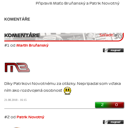
Připravili Maťo Bruňanský a Patrik Novotný
KOMENTÁŘE
KOMENTÁRE
Seřadit:
#1 od
Martin Bruňanský
Díky Patrikovi Novotnému za otázky. Nepripadal som vďaka
ním ako rozdvojená osobnosť
21.08.2018 - 16:15
2
0
#2 od
Patrik Novotný