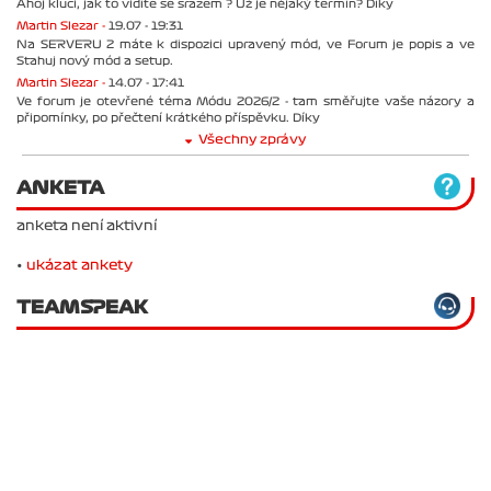
Ahoj kluci, jak to vidíte se srazem ? Už je nějaký termín? Díky
Martin Slezar -
19.07 - 19:31
Na SERVERU 2 máte k dispozici upravený mód, ve Forum je popis a ve
Stahuj nový mód a setup.
Martin Slezar -
14.07 - 17:41
Ve forum je otevřené téma Módu 2026/2 - tam směřujte vaše názory a
připomínky, po přečtení krátkého příspěvku. Díky
Všechny zprávy
ANKETA
anketa není aktivní
•
ukázat ankety
TEAMSPEAK