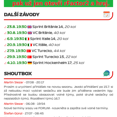
DALŠÍ ZÁVODY
.:
23.8. 19:30
Sprint Británie 14
, 20 kol
.:
30.8. 19:30
VC Británie
, 40 kol
.:
6.9. 19:30
Sprint Italie 14
, 20 kol
.:
20.9. 19:30
VC Itálie
, 40 kol
.:
27.9. 19:30
VC Turecko
, 44 kol
.:
29.9. 19:30
Sprint Turecko 15
, 22 kol
.:
4.10. 19:30
Sprint Hockenheim 17
, 25 kol
SHOUTBOX
Martin Slezar -
07.08 - 20:17
Prosím o urychlení přihlášek na novou sezonu. Jezdci přihlášení po 15.7. si
již nebudou moci vybírat sedačku ale bude jim přidělena vedením ligy.
Přednostně se budou obsazovat volné týmy, poté druhé sedačky od
nejslabších týmů. Rozdělení týmů 16.7.
Martin Slezar -
06.08 - 19:54
Nové termíny srazu ve FORUM - koukněte a zapište své volné termíny.
Štefan Günzl -
27.07 - 08:45