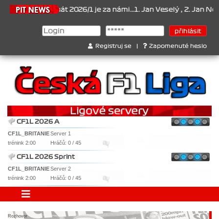
ionát 2026/1 je za námi...1. Jan Veselý , 2. Jan Nováček , 3. Jaku
Registruj se
|
Zapomenuté heslo
CF1L 2026 A
CF1L_BRITANIE
Server 1
trénink 2:00
Hráčů: 0 / 45
CF1L 2026 Sprint
CF1L_BRITANIE
Server 2
trénink 2:00
Hráčů: 0 / 45
Rozhovor