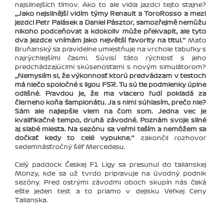
najsilnejších tímov. Ako to ale vidia jazdci tejto stajne?
‚‚Jako nejsilnější vidím týmy Renault a ToroRosso a mezi
jezdci Petr Palásek a Daniel Pásztor, samozřejmě nemůžu
nikoho podceňovat a kdokoliv může překvapit, ale tyto
dva jezdce vnímám jako největší favority na titul.‘‘
Maťo
Bruňanský sa pravidelne umiestňuje na vrchole tabuľky s
najrýchlejšími časmi. Súvisí táto rýchlosť s jeho
predchádzajúcimi skúsenosťami s novým simulátorom?
‚‚Nemyslím si, že výkonnosť ktorú predvádzam v testoch
má niečo spoločné s ligou FSR. Tu sú tie podmienky úplne
odlišné. Pravdou je, že ma viacero ľudí pokladá za
čierneho koňa šampionátu. Ja s nimi súhlasím, prečo nie?
Sám ale najlepšie viem na čom som. Jedna vec je
kvalifikačné tempo, druhá závodné. Poznám svoje silné
aj slabé miesta. Na sezónu sa veľmi teším a nemôžem sa
dočkať kedy to celé vypukne.‘‘
zakončil rozhovor
sedemnásťročný šéf Mercedesu.
Celý paddock Českej F1 Ligy sa presunul do talianskej
Monzy, kde sa už tvrdo pripravuje na úvodný podnik
sezóny. Pred ostrými závodmi oboch skupín nás čaká
ešte jeden test a to priamo v dejisku Veľkej Ceny
Talianska.