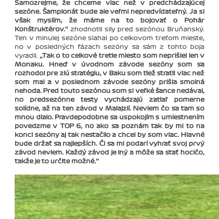
Samozrejme, že chceme viac než v predchádzajúcej
sezóne. Šampionát bude ale veľmi nepredvídateľný. Ja si
však myslím, že máme na to bojovať o Pohár
Konštruktérov.‘‘
zhodnotil sily pred sezónou Bruňanský.
Ten v minulej sezóne siahal po celkovom treťom mieste,
no v posledných fázach sezóny sa sám z tohto boja
vyradil.
‚‚Tak o to celkové tretie miesto som neprišiel len v
Monaku. Hneď v úvodnom závode sezóny som sa
rozhodol pre zlú stratégiu, v Baku som tiež stratil viac než
som mal a v poslednom závode sezóny prišla smolná
nehoda. Pred touto sezónou som si veľké šance nedával,
no predsezónne testy vychádzajú zatiaľ pomerne
solídne, až na ten závod v Malajzií. Neviem čo sa tam so
mnou dialo. Pravdepodobne sa uspokojím s umiestnením
povedzme v TOP 6, no ako sa poznám tak by mi to na
konci sezóny aj tak nestačilo a chcel by som viac. Hlavné
bude držať sa najlepších. Či sa mi podarí vyhrať svoj prvý
závod neviem. Každý závod je iný a môže sa stať hocičo,
takže je to určite možné.‘‘