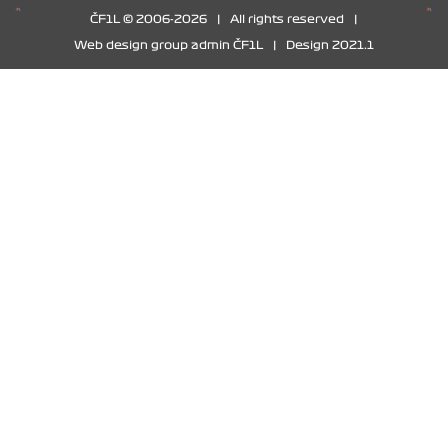
ČF1L © 2006-2026
|
All rights reserved
|
Web design group admin ČF1L
|
Design 2021.1