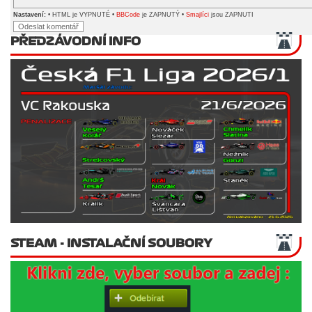
Nastavení:
• HTML je VYPNUTÉ •
BBCode
je ZAPNUTÝ •
Smajlíci
jsou ZAPNUTI
PŘEDZÁVODNÍ INFO
STEAM - INSTALAČNÍ SOUBORY