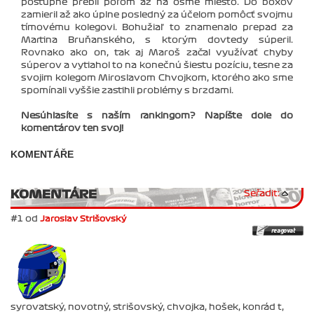
postupne prebil poľom až na ôsme miesto. Do boxov
zamieril až ako úplne posledný za účelom pomôcť svojmu
tímovému kolegovi. Bohužiaľ to znamenalo prepad za
Martina Bruňanského, s ktorým dovtedy súperil.
Rovnako ako on, tak aj Maroš začal využívať chyby
súperov a vytiahol to na konečnú šiestu pozíciu, tesne za
svojim kolegom Miroslavom Chvojkom, ktorého ako sme
spomínali vyššie zastihli problémy s brzdami.
Nesúhlasíte s naším rankingom? Napíšte dole do
komentárov ten svoj!
KOMENTÁŘE
KOMENTÁRE
Seřadit:
#1 od
Jaroslav Strišovský
syrovatský, novotný, strišovský, chvojka, hošek, konrád t,