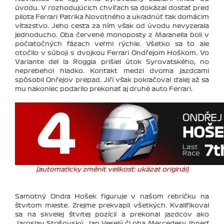
úvodu. V rozhodujúcich chvíľach sa dokázal dostať pred
pilota Ferrari Patrika Novotného a ukradnúť tak domácim
víťazstvo. Jeho cesta za ním však od úvodu nevyzerala
jednoducho. Oba červené monoposty z Maranella boli v
počiatočných fázach veľmi rýchle. Všetko sa to ale
otočilo v súboji s dvojkou Ferrari Ondřejom Hoškom. Vo
Variante del la Roggia prišiel útok Syrovatského, no
neprebehol hladko. Kontakt medzi dvoma jazdcami
spôsobil Onřejov prepad. Jiří však pokračoval ďalej až sa
mu nakoniec podarilo prekonať aj druhé auto Ferrari.
(automaticky změnit velikost: ukázat originál)
Samotný Ondra Hošek figuruje v našom rebríčku na
štvrtom mieste. Zrejme prekvapil všetkých. Kvalifikoval
sa na skvelej štvrtej pozícií a prekonal jazdcov ako
Jaroslav Strišovský, Jan Veselý či oba Mercedesy. Ihneď