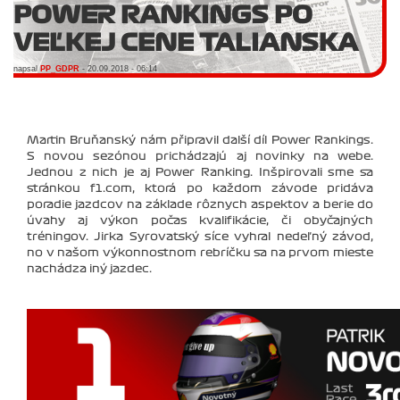
POWER RANKINGS PO
VEĽKEJ CENE TALIANSKA
napsal
PP_GDPR
- 20.09.2018 - 06:14
Martin Bruňanský nám připravil další díl Power Rankings.
S novou sezónou prichádzajú aj novinky na webe.
Jednou z nich je aj Power Ranking. Inšpirovali sme sa
stránkou f1.com, ktorá po každom závode pridáva
poradie jazdcov na základe rôznych aspektov a berie do
úvahy aj výkon počas kvalifikácie, či obyčajných
tréningov. Jirka Syrovatský síce vyhral nedeľný závod,
no v našom výkonnostnom rebríčku sa na prvom mieste
nachádza iný jazdec.