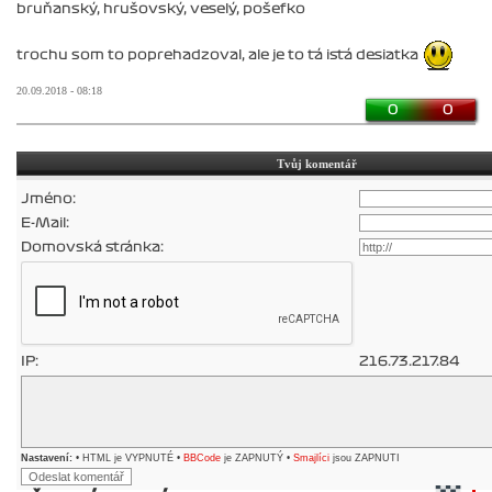
bruňanský, hrušovský, veselý, pošefko
trochu som to poprehadzoval, ale je to tá istá desiatka
20.09.2018 - 08:18
0
0
Tvůj komentář
Jméno:
E-Mail:
Domovská stránka:
IP:
216.73.217.84
Nastavení:
• HTML je VYPNUTÉ •
BBCode
je ZAPNUTÝ •
Smajlíci
jsou ZAPNUTI