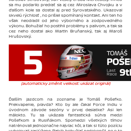
sa mu podarilo predrať sa aj cez Miroslava Chvojku a v
ďalšom kole sa dostal aj pred Syrovatského. Ukazoval
skvelú rýchlosť , no prišiel spomínaný kontakt. Ani ten ho
však neodradil od jeho výborného a zodpovedného
výkonu. Bohužiaľ ho postihli problémy s palivom, a tak sa
cez neho dostal ako Martin Bruňanský, tak aj Maroš
Hrušovský.
(automaticky změnit velikost: ukázat originál)
Ďalším jazdcom na zozname je Tomáš Pošefko.
Prekvapenie, pravda? Kto by ale čakal Force Indiu v
úvodnom závode sezóny v prvej desiatke? Asi len
málokto. Tu sa ukázala fantastická súhra medzi
Pošefkom a Rusiňákom. Spomedzi všetkých tímov
natrénovali jednoznačne najviac kôl, a tak si túto pozíciu
vybojovali zaslúžene. Patrik bohužiaľ nedokončil, no o to