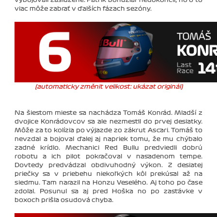
viac môže zabrať v ďalších fázach sezóny.
(automaticky změnit velikost: ukázat originál)
Na šiestom mieste sa nachádza Tomáš Konrád. Mladší z
dvojice Konrádovcov sa ale nezmestil do prvej desiatky.
Môže za to kolízia po výjazde zo zákrut Ascari. Tomáš to
nevzdal a bojoval ďalej aj napriek tomu, že mu chýbalo
zadné krídlo. Mechanici Red Bullu predviedli dobrú
robotu a ich pilot pokračoval v nasadenom tempe.
Dovtedy predvádzal obdivuhodný výkon. Z desiatej
priečky sa v priebehu niekoľkých kôl prekúsal až na
siedmu. Tam narazil na Honzu Veselého. Aj toho po čase
zdolal. Posunul sa aj pred Hoška no po zastávke v
boxoch prišla osudová chyba.