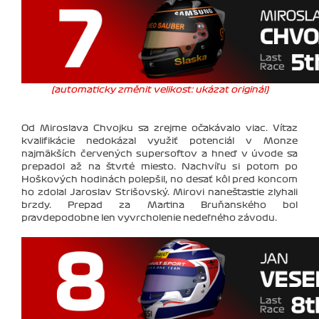
(automaticky změnit velikost: ukázat originál)
Od Miroslava Chvojku sa zrejme očakávalo viac. Víťaz
kvalifikácie nedokázal využiť potenciál v Monze
najmäkších červených supersoftov a hneď v úvode sa
prepadol až na štvrté miesto. Nachvíľu si potom po
Hoškových hodinách polepšil, no desať kôl pred koncom
ho zdolal Jaroslav Strišovský. Mirovi nanešťastie zlyhali
brzdy. Prepad za Martina Bruňanského bol
pravdepodobne len vyvrcholenie nedeľného závodu.