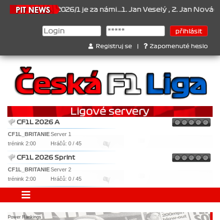
t 2026/1 je za námi...1. Jan Veselý , 2. Jan Nováček , 3. Jakub Chm
Registruj se
|
Zapomenuté heslo
CF1L 2026 A
CF1L_BRITANIE
Server 1
trénink 2:00
Hráčů: 0 / 45
CF1L 2026 Sprint
CF1L_BRITANIE
Server 2
trénink 2:00
Hráčů: 0 / 45
Power Rankings