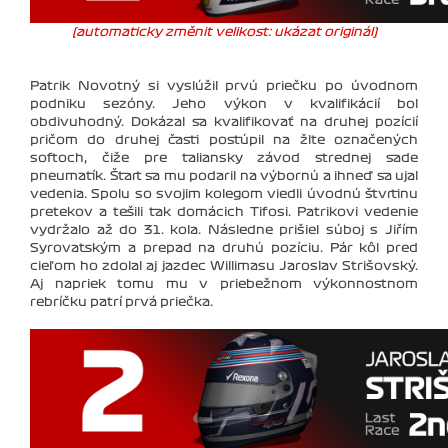
(automaticky změnit velikost: ukázat originál)
Patrik Novotný si vyslúžil prvú priečku po úvodnom
podniku sezóny. Jeho výkon v kvalifikácií bol
obdivuhodný. Dokázal sa kvalifikovať na druhej pozícií
pričom do druhej časti postúpil na žlte označených
softoch, čiže pre taliansky závod strednej sade
pneumatík. Štart sa mu podaril na výbornú a ihneď sa ujal
vedenia. Spolu so svojim kolegom viedli úvodnú štvrtinu
pretekov a tešili tak domácich Tifosi. Patrikovi vedenie
vydržalo až do 31. kola. Následne prišiel súboj s Jiřím
Syrovatským a prepad na druhú pozíciu. Pár kôl pred
cieľom ho zdolal aj jazdec Willimasu Jaroslav Strišovský.
Aj napriek tomu mu v priebežnom výkonnostnom
rebríčku patrí prvá priečka.