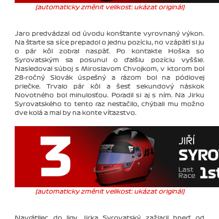
(automaticky změnit velikost: ukázat originál)
Jaro predvádzal od úvodu konštante vyrovnaný výkon.
Na štarte sa síce prepadol o jednu pozíciu, no vzápätí si ju
o pár kôl zobral naspäť. Po kontakte Hoška so
Syrovatským sa posunul o ďalšiu pozíciu vyššie.
Nasledoval súboj s Miroslavom Chvojkom, v ktorom bol
28-ročný Slovák úspešný a rázom bol na pódiovej
priečke. Trvalo pár kôl a šesť sekundový náskok
Novotného bol minulosťou. Poradil si aj s ním. Na Jirku
Syrovatského to tento raz nestačilo, chýbali mu možno
dve kolá a mal by na konte víťazstvo.
(automaticky změnit velikost: ukázat originál)
Navrátilec do ligy Jirka Syrovatský zažiaril hneď od