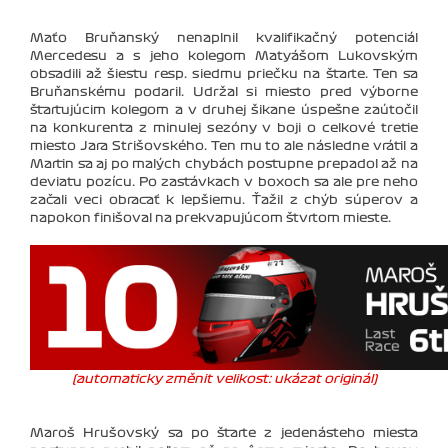
Maťo Bruňanský nenaplnil kvalifikačný potenciál
Mercedesu a s jeho kolegom Matyášom Lukovským
obsadili až šiestu resp. siedmu priečku na štarte. Ten sa
Bruňanskému podaril. Udržal si miesto pred výborne
štartujúcim kolegom a v druhej šikane úspešne zaútočil
na konkurenta z minulej sezóny v boji o celkové tretie
miesto Jara Strišovského. Ten mu to ale následne vrátil a
Martin sa aj po malých chybách postupne prepadol až na
deviatu pozícu. Po zastávkach v boxoch sa ale pre neho
začali veci obracať k lepšiemu. Ťažil z chýb súperov a
napokon finišoval na prekvapujúcom štvrtom mieste.
(automaticky změnit velikost: ukázat originál)
Maroš Hrušovský sa po štarte z jedenásteho miesta