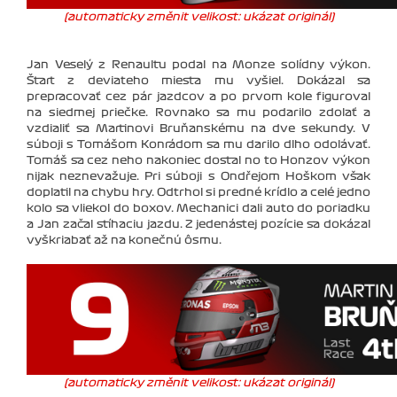
(automaticky změnit velikost: ukázat originál)
Jan Veselý z Renaultu podal na Monze solídny výkon.
Štart z deviateho miesta mu vyšiel. Dokázal sa
prepracovať cez pár jazdcov a po prvom kole figuroval
na siedmej priečke. Rovnako sa mu podarilo zdolať a
vzdialiť sa Martinovi Bruňanskému na dve sekundy. V
súboji s Tomášom Konrádom sa mu darilo dlho odolávať.
Tomáš sa cez neho nakoniec dostal no to Honzov výkon
nijak neznevažuje. Pri súboji s Ondřejom Hoškom však
doplatil na chybu hry. Odtrhol si predné krídlo a celé jedno
kolo sa vliekol do boxov. Mechanici dali auto do poriadku
a Jan začal stíhaciu jazdu. Z jedenástej pozície sa dokázal
vyškriabať až na konečnú ôsmu.
(automaticky změnit velikost: ukázat originál)