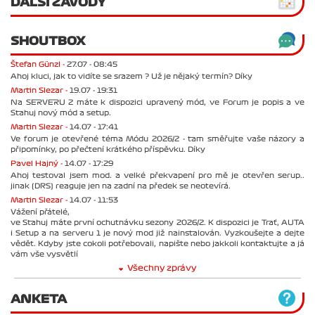
DALŠÍ ZÁVODY
SHOUTBOX
Štefan Günzl -
27.07 - 08:45
Ahoj kluci, jak to vidíte se srazem ? Už je nějaký termín? Díky
Martin Slezar -
19.07 - 19:31
Na SERVERU 2 máte k dispozici upravený mód, ve Forum je popis a ve
Stahuj nový mód a setup.
Martin Slezar -
14.07 - 17:41
Ve forum je otevřené téma Módu 2026/2 - tam směřujte vaše názory a
připomínky, po přečtení krátkého příspěvku. Díky
Pavel Hajný -
14.07 - 17:29
Ahoj testoval jsem mod. a velké překvapení pro mě je otevřen serup..
jinak (DRS) reaguje jen na zadní na předek se neotevírá.
Martin Slezar -
14.07 - 11:53
Vážení přátelé,
ve Stahuj máte první ochutnávku sezony 2026/2. K dispozici je Trať, AUTA
i Setup a na serveru 1 je nový mod již nainstalován. Vyzkoušejte a dejte
vědět. Kdyby jste cokoli potřebovali, napište nebo jakkoli kontaktujte a já
vám vše vysvětlí
Všechny zprávy
ANKETA