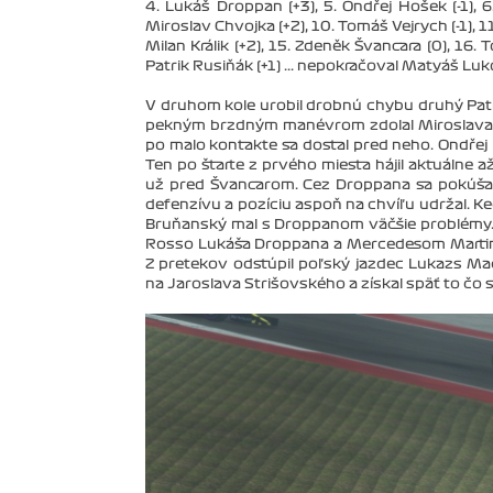
4. Lukáš Droppan (+3), 5. Ondřej Hošek (-1), 6
Miroslav Chvojka (+2), 10. Tomáš Vejrych (-1), 11
Milan Králik (+2), 15. Zdeněk Švancara (0), 16. 
Patrik Rusiňák (+1) ... nepokračoval Matyáš Lu
V druhom kole urobil drobnú chybu druhý Patr
pekným brzdným manévrom zdolal Miroslava Ch
po malo kontakte sa dostal pred neho. Ondřej
Ten po štarte z prvého miesta hájil aktuálne 
už pred Švancarom. Cez Droppana sa pokúšal 
defenzívu a pozíciu aspoň na chvíľu udržal. Ke
Bruňanský mal s Droppanom väčšie problémy. Po
Rosso Lukáša Droppana a Mercedesom Martina
Z pretekov odstúpil poľský jazdec Lukazs Mac
na Jaroslava Strišovského a získal späť to čo s