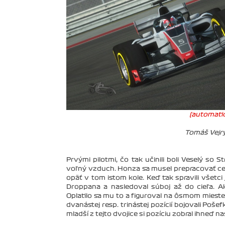
(automatic
Tomáš Vejr
Prvými pilotmi, čo tak učinili boli Veselý so
voľný vzduch. Honza sa musel prepracovať cez
opäť v tom istom kole. Keď tak spravili všetci
Droppana a nasledoval súboj až do cieľa. A
Oplatilo sa mu to a figuroval na ôsmom mieste
dvanástej resp. trinástej pozícií bojovali Po
mladší z tejto dvojice si pozíciu zobral ihneď na