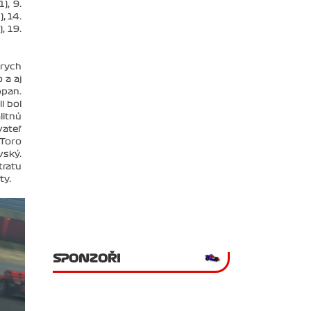
), 9.
, 14.
, 19.
jrych
 a aj
ppan.
l bol
litnú
vateľ
 Toro
vský.
tratu
ty.
SPONZOŘI