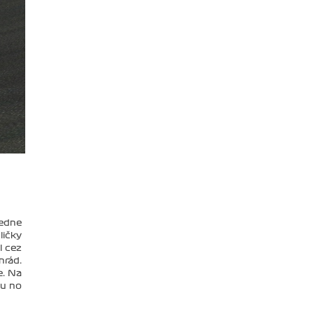
ledne
ličky
l cez
nrád.
e. Na
du no