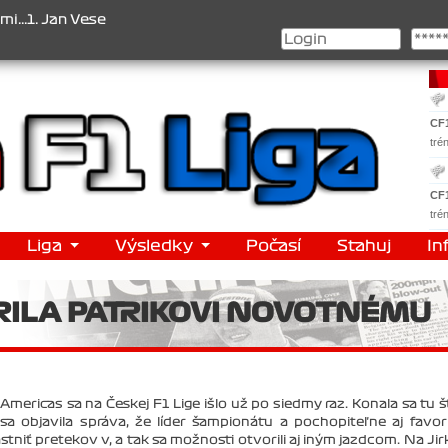
 Jan Nováček , 3. Jakub Chmelík , Pohár konstruktérů : 1. Ferrari 
CF
tré
CF
tré
Liga
Výsledky
Počasí
Stahuj
In
RILA PATRIKOVI NOVOTNÉMU
mericas sa na Českej F1 Lige išlo už po siedmy raz. Konala sa tu š
 objavila správa, že líder šampionátu a pochopiteľne aj favor
tniť pretekov v, a tak sa možnosti otvorili aj iným jazdcom. Na Ji