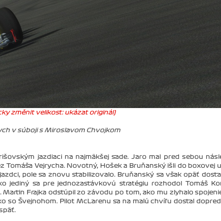
ky změnit velikost: ukázat originál)
ych v súboji s Miroslavom Chvojkom
 Strišovským jazdiaci na najmäkšej sade. Jaro mal pred sebou nás
 Tomáša Vejrycha. Novotný, Hošek a Bruňanský išli do boxovej u
 jazdci, pole sa znovu stabilizovalo. Bruňanský sa však opäť dosta
ko jediný sa pre jednozastávkovú stratégiu rozhodol Tomáš Ko
. Martin Frajka odstúpil zo závodu po tom, ako mu zlyhalo spojeni
šefko so Švejnohom. Pilot McLarenu sa na malú chvíľu dostal dopre
späť.