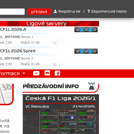
. 2. Williams , 3. RedBull ..... SprintCup - 1. Jan Nováček , 2. Ma
Registruj se
|
Zapomenuté heslo
CF1L 2026 A
1L_BRITANIE
Server 1
nink 2:00
Hráčů: 0 / 45
CF1L 2026 Sprint
1L_BRITANIE
Server 2
nink 2:00
Hráčů: 0 / 45
formace
PŘEDZÁVODNÍ INFO
tvrtá
it na
rkovo