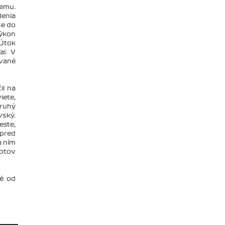
jemu.
denia
se do
výkon
 Útok
al. V
vané
il na
iete,
druhý
vský.
este,
 pred
a ním
lotov
né od