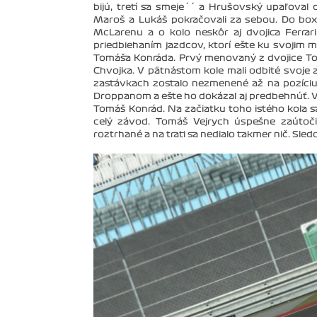
bijú, tretí sa smeje´´ a Hrušovský upaľoval
Maroš a Lukáš pokračovali za sebou. Do boxov 
McLarenu a o kolo neskôr aj dvojica Ferrar
priedbiehaním jazdcov, ktorí ešte ku svojim 
Tomáša Konráda. Prvý menovaný z dvojice To
Chvojka. V pätnástom kole mali odbité svoje
zastávkach zostalo nezmenené až na pozíciu 
Droppanom a ešte ho dokázal aj predbehnúť. 
Tomáš Konrád. Na začiatku toho istého kola s
celý závod. Tomáš Vejrych úspešne zaútočil
roztrhané a na trati sa nedialo takmer nič. Sle