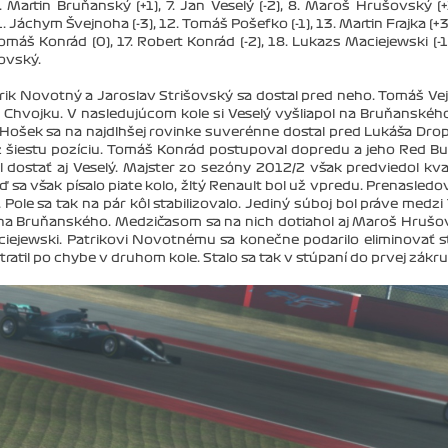
. Martin Bruňanský (+1), 7. Jan Veselý (-2), 8. Maroš Hrušovský (+1
. Jáchym Švejnoha (-3), 12. Tomáš Pošefko (-1), 13. Martin Frajka (+3)
Tomáš Konrád (0), 17. Robert Konrád (-2), 18. Lukazs Maciejewski (-1)
kovský.
ik Novotný a Jaroslav Strišovský sa dostal pred neho. Tomáš Ve
vojku. V nasledujúcom kole si Veselý vyšliapol na Bruňanského
 Hošek sa na najdlhšej rovinke suverénne dostal pred Lukáša Dro
až šiestu pozíciu. Tomáš Konrád postupoval dopredu a jeho Red Bul
dostať aj Veselý. Majster zo sezóny 2012/2 však predviedol kva
ď sa však písalo piate kolo, žltý Renault bol už vpredu. Prenasledo
le sa tak na pár kôl stabilizovalo. Jediný súboj bol práve medzi
 Bruňanského. Medzičasom sa na nich dotiahol aj Maroš Hrušo
iejewski. Patrikovi Novotnému sa konečne podarilo eliminovať s
tratil po chybe v druhom kole. Stalo sa tak v stúpaní do prvej zákru