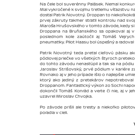
Na čele bol suverénny Palásek. Nemal konkuren
Mal vykročené k svojmu tretiemu víťazstvu na l
dostal Patrik Novotný. Droppan to niekoľkokrát
prvej zákruty takmer stratil kontrolu nad svo
Maroša Hrušovského v tomto závode, kedy si po
Droppana na Bruňanského sa opakoval aj v p
poslednom kole zaútočil aj Tomáš Vejry
pneumatiky. Pilot Haasu bol úspešný a radoval
Patrik Novotný teda preťal cieľovú pásku ako
pódiovej priečke vo všetkých štyroch pretekoc
do tohto závodu nenastúpil a tak sa na pódiu o
Jaroslav Strišovský, prvé pódium v kariére 
Rovnako aj v jeho prípade išlo o najlepšie umi
ktorý ako jediný z pretekárov nepotreboval 
Droppanom. Fantastický výkon zo Sochi napodo
dokončil Tomáš Konrád a verte či nie, aj v je
uzavrel Miroslav Chvojka.
Po závode prišli ale tresty a niekoľko pilot
poradia v cieli.