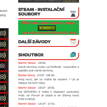
STEAM - INSTALAČNÍ
rikom
SOUBORY
ský.
DALŠÍ ZÁVODY
SHOUTBOX
Martin Slezar -
19:54
Nové termíny srazu ve FORUM - koukněte a
zapište své volné termíny.
Štefan Günzl -
27.07 - 08:45
Ahoj kluci, jak to vidíte se srazem ? Už je
nějaký termín? Díky
Martin Slezar -
19.07 - 19:31
Na SERVERU 2 máte k dispozici upravený
mód, ve Forum je popis a ve Stahuj nový
mód a setup.
Martin Slezar -
14.07 - 17:41