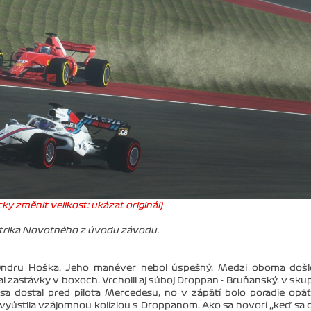
ky změnit velikost: ukázat originál)
trika Novotného z úvodu závodu.
 Ondru Hoška. Jeho manéver nebol úspešný. Medzi oboma došl
 zastávky v boxoch. Vrcholil aj súboj Droppan - Bruňanský. v sku
sa dostal pred pilota Mercedesu, no v zápätí bolo poradie opä
ústila vzájomnou kolíziou s Droppanom. Ako sa hovorí ,,keď sa 