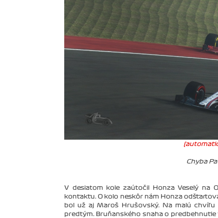
(automatic
Chyba Pa
V desiatom kole zaútočil Honza Veselý na
kontaktu. O kolo neskôr nám Honza odštartoval
bol už aj Maroš Hrušovský. Na malú chvíľu 
predtým. Bruňanského snaha o predbehnutie vy