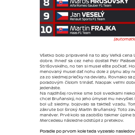
(automatic
Všetko bolo pripravené na to aby Veľká cena
dobre. Ihneď sa cez neho dostali Petr Paláse
Strišovského, no ten si musel ešte počkať. H
menovaný musel dať nohu dole z plynu aby neri
za zo siedmej priečky na deviatu. Rovnako sa pre
poradovým číslom trinásť. Naopak veľmi dobr
jedenáste.
Na najdlhšej rovinke sme boli svedkami niek
chcel Bruňanský, no jeho úmysel mu nevyšiel.
bol už siedmy. bojovalo sa taktiež vzadu. 
zákrute bol široký Martin Bruňanský. Toto za
manéver. Prvé kolo sa zaobišlo takmer úplne b
Mercedesu následne odstúpil z pretekov.
Poradie po prvom kole teda vyzeralo nasledo