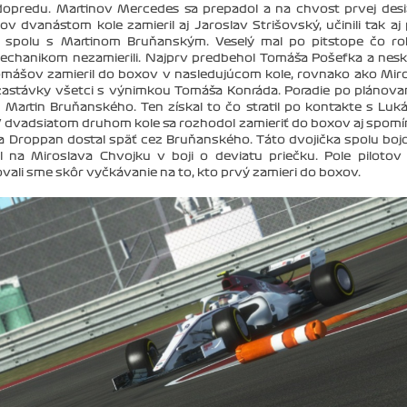
 dopredu. Martinov Mercedes sa prepadol a na chvost prvej desi
dvanástom kole zamieril aj Jaroslav Strišovský, učinili tak aj p
i spolu s Martinom Bruňanským. Veselý mal po pitstope čo ro
mechanikom nezamierili. Najprv predbehol Tomáša Pošefka a nesk
mášov zamieril do boxov v nasledujúcom kole, rovnako ako Mir
 zastávky všetci s výnimkou Tomáša Konráda. Poradie po plánov
Martin Bruňanského. Ten získal to čo stratil po kontakte s Lu
V dvadsiatom druhom kole sa rozhodol zamieriť do boxov aj spom
a Droppan dostal späť cez Bruňanského. Táto dvojička spolu boj
 na Miroslava Chvojku v boji o deviatu priečku. Pole pilotov
dovali sme skôr vyčkávanie na to, kto prvý zamieri do boxov.