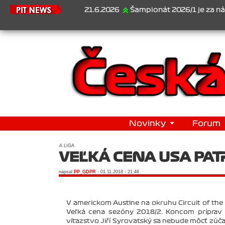
21.6.2026
Šampionát 2026/1 je za námi...1. Jan Veselý , 2.
Novinky
Forum
A LIGA
VEĽKÁ CENA USA PAT
napsal
PP_GDPR
- 01.11.2018 - 21:46
V americkom Austine na okruhu Circuit of the A
Veľká cena sezóny 2018/2. Koncom príprav sa
víťazstvo Jiří Syrovatský sa nebude môcť zúčas