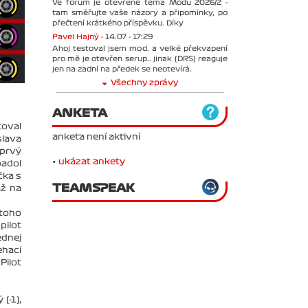
Ve forum je otevřené téma Módu 2026/2 -
tam směřujte vaše názory a připomínky, po
přečtení krátkého příspěvku. Díky
Pavel Hajný -
14.07 - 17:29
Ahoj testoval jsem mod. a velké překvapení
pro mě je otevřen serup.. jinak (DRS) reaguje
jen na zadní na předek se neotevírá.
Všechny zprávy
ANKETA
toval
anketa není aktivní
slava
 prvý
•
ukázat ankety
padol
čka s
TEAMSPEAK
až na
 toho
pilot
ednej
ehací
Pilot
 (-1),