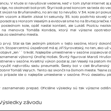
ciu. V kľude si navyšoval vedenie, keď v tom zlyhal internet aj 
ige, no okolnosti boli proti. Štyri kolá pred koncom sa teda do ve
 skúsil na Bruňanského, no ani raz to nevyšlo. V 34. kole pri poku
jim vozom a Martin získal tri sekundy. 35. kolo podtrhlo skvelý 
radil aj s Honzom Veselým a evidovali sme ho na štvrtej priečke.
oslednom kole, opäť nastal kontakt, ale Lukáš Pozíciu nezísk
ch na menovca Tomáša Konráda, ktorý mal výrazne opotrebo
 sa zo siedmeho miesta.
 prvý. Stal sa tak jediným pilotom v tejto sezóne, ktorý dokonč
h. Stopercentnú úspešnosť má aj Jiří Syrovatský, no ten, ako už v
bjavil ,,len´´ trikrát. Najlepšie umiestnenie v sezóne zopakoval 
zaznamenal výborný Ondřej Hošek. Štvrtý figuroval Maroš Hrušo
estnenie v sezóne. Kvalitný výkon podal aj Jan Veselý na piatom mi
využiť najtvrdšiu sadu pneumatík. Šiesty bol v cieli Bruňanský
bnil Tomáš Vejrych. Tento raz skončil na ôsmom mieste. Tesne z
ho prípade ide o najlepšie umiestenie v sezóne. Prvú desiatku pi
ov zaznamenalo prepad. Oficiálne výsledky sú tak výrazne odliš
Výsledky závodu