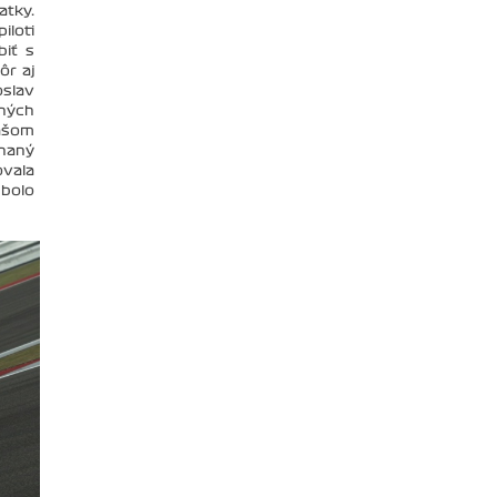
atky.
iloti
biť s
ôr aj
oslav
aných
kášom
ínaný
ovala
 bolo