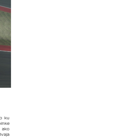
o ku
pinke
ť ako
dvaja