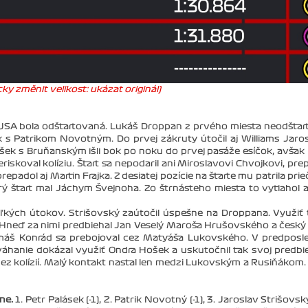
ky změnit velikost: ukázat originál)
 USA bola odštartovaná. Lukáš Droppan z prvého miesta neodštar
k s Patrikom Novotným. Do prvej zákruty útočil aj Williams Jaro
ošek s Bruňanským išli bok po noku do prvej pasáže esíčok, avšak
skoval kolíziu. Štart sa nepodaril ani Miroslavovi Chvojkovi, pre
padol aj Martin Frajka. Z desiatej pozície na štarte mu patrila prie
ý štart mal Jáchym Švejnoha. Zo štrnásteho miesta to vytiahol 
oľkých útokov. Strišovský zaútočil úspešne na Droppana. Využiť
 Hneď za nimi predbiehal Jan Veselý Maroša Hrušovského a český 
Tomáš Konrád sa prebojoval cez Matyáša Lukovského. V predposl
váhanie dokázal využiť Ondra Hošek a uskutočnil tak svoj predbi
ez kolízií. Malý kontakt nastal len medzi Lukovským a Rusiňákom. 
vne.
1. Petr Palásek (-1), 2. Patrik Novotný (-1), 3. Jaroslav Strišovský