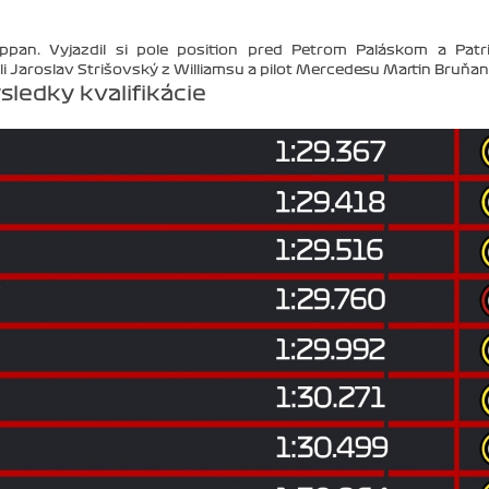
Droppan. Vyjazdil si pole position pred Petrom Paláskom a Pat
i Jaroslav Strišovský z Williamsu a pilot Mercedesu Martin Bruňan
sledky kvalifikácie