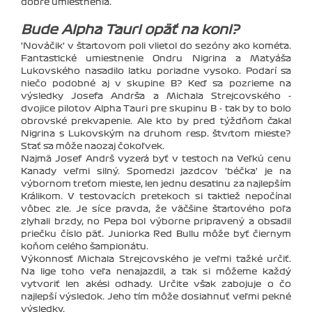
dobré umiestnenia.
Bude Alpha Tauri opäť na koni?
'Nováčik' v štartovom poli vlietol do sezóny ako kométa.
Fantastické umiestnenie Ondru Nigrina a Matyáša
Lukovského nasadilo latku poriadne vysoko. Podarí sa
niečo podobné aj v skupine B? Keď sa pozrieme na
výsledky Josefa Andrša a Michala Strejcovského -
dvojice pilotov Alpha Tauri pre skupinu B - tak by to bolo
obrovské prekvapenie. Ale kto by pred týždňom čakal
Nigrina s Lukovským na druhom resp. štvrtom mieste?
Stať sa môže naozaj čokoľvek.
Najmä Josef Andrš vyzerá byť v testoch na Veľkú cenu
Kanady veľmi silný. Spomedzi jazdcov 'béčka' je na
výbornom treťom mieste, len jednu desatinu za najlepším
Králikom. V testovacích pretekoch si taktiež nepočínal
vôbec zle. Je síce pravda, že väčšine štartového poľa
zlyhali brzdy, no Pepa bol výborne pripravený a obsadil
priečku číslo päť. Juniorka Red Bullu môže byť čiernym
koňom celého šampionátu.
Výkonnosť Michala Strejcovského je veľmi ťažké určiť.
Na lige toho veľa nenajazdil, a tak si môžeme každý
vytvoriť len akési odhady. Určite však zabojuje o čo
najlepší výsledok. Jeho tím môže dosiahnuť veľmi pekné
výsledky.