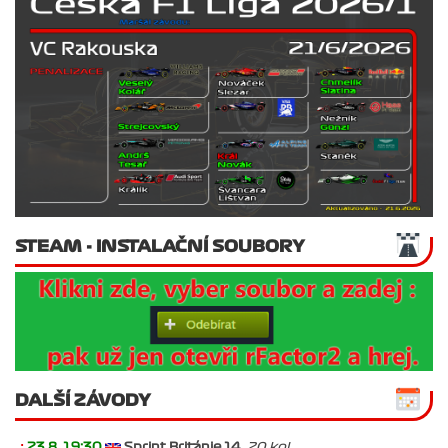
STEAM - INSTALAČNÍ SOUBORY
DALŠÍ ZÁVODY
.:
23.8. 19:30
Sprint Británie 14
, 20 kol