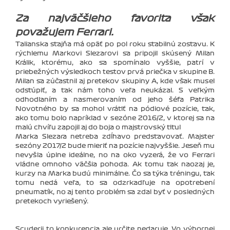
Za najväčšieho favorita však
považujem Ferrari.
Talianska stajňa má opäť po pol roku stabilnú zostavu. K
rýchlemu Markovi Slezarovi sa pripojil skúsený Milan
Králik, ktorému, ako sa spomínalo vyššie, patrí v
priebežných výsledkoch testov prvá priečka v skupine B.
Milan sa zúčastnil aj pretekov skupiny A, kde však musel
odstúpiť, a tak nám toho veľa neukázal. S veľkým
odhodlaním a nasmerovaním od jeho šéfa Patrika
Novotného by sa mohol vrátiť na pódiové pozície, tak,
ako tomu bolo napríklad v sezóne 2016/2, v ktorej sa na
malú chvíľu zapojil aj do boja o majstrovský titul
Marka Slezara netreba zdĺhavo predstavovať. Majster
sezóny 2017/2 bude mieriť na pozície najvyššie. Jeseň mu
nevyšla úplne ideálne, no na oko vyzerá, že vo Ferrari
vládne omnoho väčšia pohoda. Ak tomu tak naozaj je,
kurzy na Marka budú minimálne. Čo sa týka tréningu, tak
tomu nedá veľa, to sa odzrkadľuje na opotrebení
pneumatík, no aj tento problém sa zdal byť v posledných
pretekoch vyriešený.
Scuderii to konkurencia ale určite nedaruje. Vo výbornej