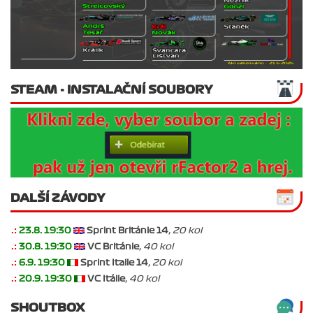
STEAM - INSTALAČNÍ SOUBORY
DALŠÍ ZÁVODY
.:
23.8. 19:30
Sprint Británie 14
, 20 kol
.:
30.8. 19:30
VC Británie
, 40 kol
.:
6.9. 19:30
Sprint Italie 14
, 20 kol
.:
20.9. 19:30
VC Itálie
, 40 kol
SHOUTBOX