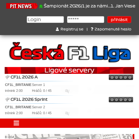
1.6.2026
Šampionát 2026/1 je za námi...1. Jan Veselý , 2. Jan N
Registruj se
|
Zapomenuté heslo
CF1L 2026 A
CF1L_BRITANIE
Server 1
trénink 2:00
Hráčů: 0 / 45
CF1L 2026 Sprint
CF1L_BRITANIE
Server 2
trénink 2:00
Hráčů: 0 / 45
B LIGA