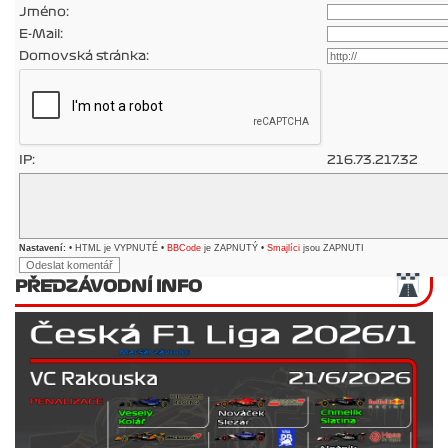
Jméno:
E-Mail:
Domovská stránka:
IP:
216.73.217.32
Nastavení:
• HTML je VYPNUTÉ •
BBCode
je ZAPNUTÝ •
Smajlíci
jsou ZAPNUTI
PŘEDZÁVODNÍ INFO