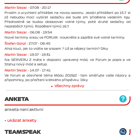
Martin Slezar -
07.08 - 20:17
Prosím o urychlení přihlášek na novou sezonu. Jezdci přihlášení po 15.7. si
již nebudou moci vybírat sedačku ale bude jim přidělena vedením ligy.
Přednostně se budou obsazovat volné týmy, poté druhé sedačky od
nejslabších týmů. Rozdělení týmů 16.7.
Martin Slezar -
06.08 - 19:54
Nové termíny srazu ve FORUM - koukněte a zapište své volné termíny.
Štefan Günzl -
27.07 - 08:45
Ahoj kluci, jak to vidíte se srazem ? Už je nějaký termín? Díky
Martin Slezar -
19.07 - 19:31
Na SERVERU 2 máte k dispozici upravený mód, ve Forum je popis a ve
Stahuj nový mód a setup.
Martin Slezar -
14.07 - 17:41
Ve forum je otevřené téma Módu 2026/2 - tam směřujte vaše názory a
připomínky, po přečtení krátkého příspěvku. Díky
Všechny zprávy
ANKETA
anketa není aktivní
•
ukázat ankety
TEAMSPEAK