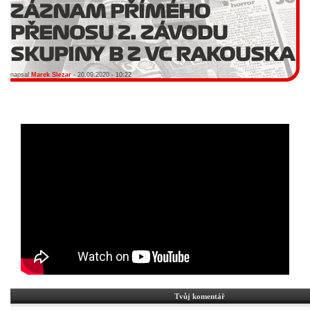
ZÁZNAM PŘÍMÉHO
PŘENOSU 2. ZÁVODU
SKUPINY B Z VC RAKOUSKA
napsal
Marek Slezar
- 20.09.2020 - 10:22
Tvůj komentář