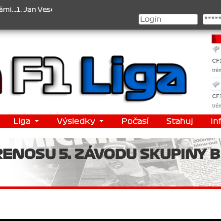
 Jan Veselý , 2. Jan Nováček , 3. Jakub Chmelík , Pohár konstrukté
CF
tré
CF
tré
Liga
Výsledky
Počasí
Stahuj
In
NOSU 5. ZÁVODU SKUPINY B