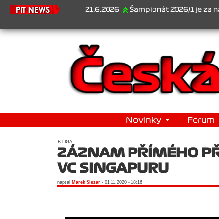
21.6.2026
Šampionát 2026/1 je za námi...1.
Novinky
Forum
B LIGA
ZÁZNAM PŘÍMÉHO PŘE
VC SINGAPURU
napsal
Marek Slezar
- 01.11.2020 - 18:16