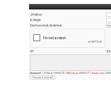
Jméno:
E-Mail:
Domovská stránka:
IP:
21
Nastavení:
• HTML je VYPNUTÉ •
BBCode
je ZAPNUTÝ •
Smajlíci
jsou ZAP