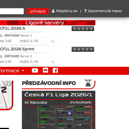
rů : 1. Ferrari . 2. Williams , 3. RedBull ..... SprintCup - 1. Jan
Registruj se
|
Zapomenuté heslo
CF1L 2026 A
1L_BRITANIE
Server 1
nink 2:00
Hráčů: 0 / 45
CF1L 2026 Sprint
1L_BRITANIE
Server 2
nink 2:00
Hráčů: 0 / 45
formace
PŘEDZÁVODNÍ INFO
 Z