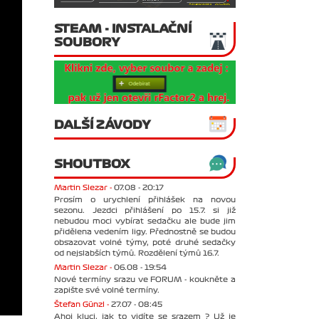
STEAM - INSTALAČNÍ
SOUBORY
DALŠÍ ZÁVODY
SHOUTBOX
Martin Slezar -
07.08 - 20:17
Prosím o urychlení přihlášek na novou
sezonu. Jezdci přihlášení po 15.7. si již
nebudou moci vybírat sedačku ale bude jim
přidělena vedením ligy. Přednostně se budou
obsazovat volné týmy, poté druhé sedačky
od nejslabších týmů. Rozdělení týmů 16.7.
Martin Slezar -
06.08 - 19:54
Nové termíny srazu ve FORUM - koukněte a
zapište své volné termíny.
Štefan Günzl -
27.07 - 08:45
Ahoj kluci, jak to vidíte se srazem ? Už je