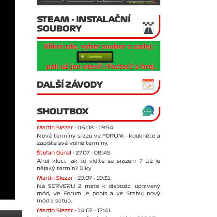
STEAM - INSTALAČNÍ
SOUBORY
DALŠÍ ZÁVODY
SHOUTBOX
Martin Slezar -
06.08 - 19:54
Nové termíny srazu ve FORUM - koukněte a
zapište své volné termíny.
Štefan Günzl -
27.07 - 08:45
Ahoj kluci, jak to vidíte se srazem ? Už je
nějaký termín? Díky
Martin Slezar -
19.07 - 19:31
Na SERVERU 2 máte k dispozici upravený
mód, ve Forum je popis a ve Stahuj nový
mód a setup.
Martin Slezar -
14.07 - 17:41