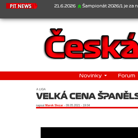
21.6.2026
Šampionát 2026/1 je za námi...1
Novinky
Forum
A LIGA
VELKÁ CENA ŠPANĚL
napsal
Marek Slezar
- 09.05.2021 - 19:04