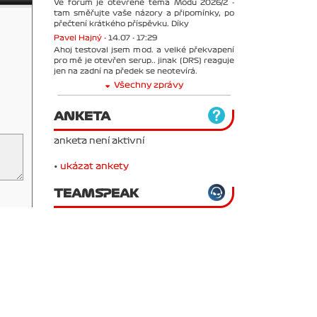
Ve forum je otevřené téma Módu 2026/2 -
tam směřujte vaše názory a připomínky, po
přečtení krátkého příspěvku. Díky
Pavel Hajný -
14.07 - 17:29
Ahoj testoval jsem mod. a velké překvapení
pro mě je otevřen serup.. jinak (DRS) reaguje
jen na zadní na předek se neotevírá.
Všechny zprávy
ANKETA
anketa není aktivní
•
ukázat ankety
TEAMSPEAK