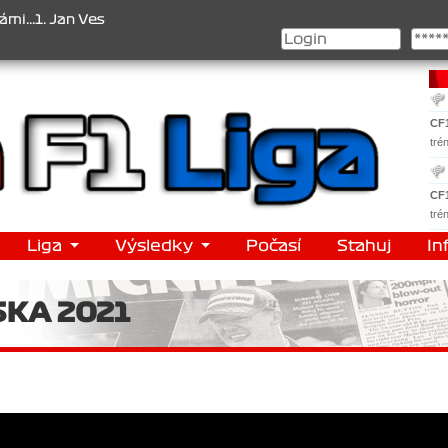
. Jan Veselý , 2. Jan Nováček , 3. Jakub Chmelík , Pohár konstrukt
CF
tré
CF
tré
Liga
Výsledky
Počasí
Stahuj
In
SKA 2021