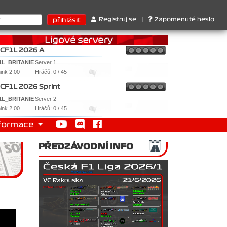
érů : 1. Ferrari . 2. Williams , 3. RedBull ..... SprintCup - 1. Ja
Registruj se
|
Zapomenuté heslo
CF1L 2026 A
1L_BRITANIE
Server 1
nink 2:00
Hráčů: 0 / 45
CF1L 2026 Sprint
1L_BRITANIE
Server 2
nink 2:00
Hráčů: 0 / 45
formace
PŘEDZÁVODNÍ INFO