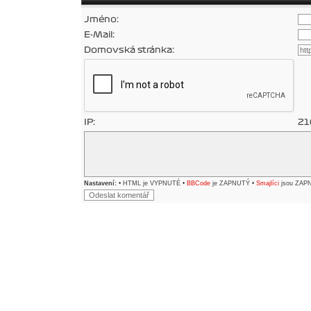
Jméno:
E-Mail:
Domovská stránka:
IP:
21
Nastavení:
• HTML je VYPNUTÉ •
BBCode
je ZAPNUTÝ •
Smajlíci
jsou ZAP