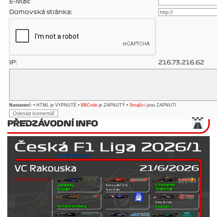
E-Mail:
Domovská stránka:
IP:
216.73.216.62
Nastavení:
• HTML je VYPNUTÉ •
BBCode
je ZAPNUTÝ •
Smajlíci
jsou ZAPNUTI
PŘEDZÁVODNÍ INFO