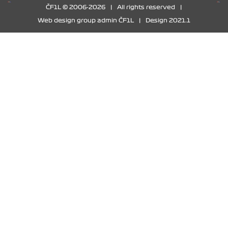
ČF1L © 2006-2026
|
All rights reserved
|
Web design group admin ČF1L
|
Design 2021.1