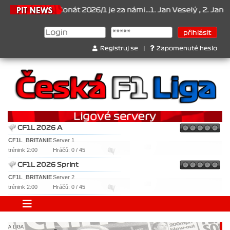
.2026
Šampionát 2026/1 je za námi...1. Jan Veselý , 2. Jan Nováče
Registruj se
|
Zapomenuté heslo
CF1L 2026 A
CF1L_BRITANIE
Server 1
trénink 2:00
Hráčů: 0 / 45
CF1L 2026 Sprint
CF1L_BRITANIE
Server 2
trénink 2:00
Hráčů: 0 / 45
A LIGA