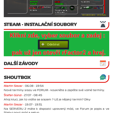
STEAM - INSTALAČNÍ SOUBORY
DALŠÍ ZÁVODY
SHOUTBOX
Martin Slezar -
06.08 - 19:54
Nové termíny srazu ve FORUM - koukněte a zapište své volné termíny.
Štefan Günzl -
27.07 - 08:45
Ahoj kluci, jak to vidíte se srazem ? Už je nějaký termín? Díky
Martin Slezar -
19.07 - 19:31
Na SERVERU 2 máte k dispozici upravený mód, ve Forum je popis a ve
Stahuj nový mód a setup.