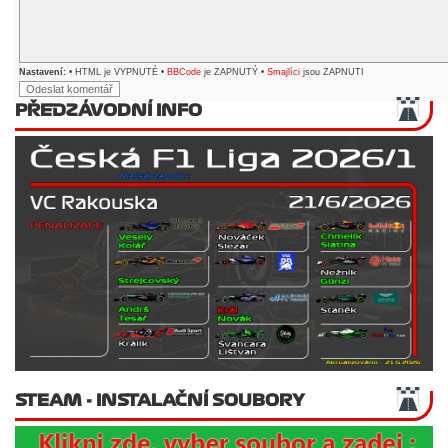
Nastavení:
• HTML je VYPNUTÉ •
BBCode
je ZAPNUTÝ •
Smajlíci
jsou ZAPNUTI
PŘEDZÁVODNÍ INFO
STEAM - INSTALAČNÍ SOUBORY