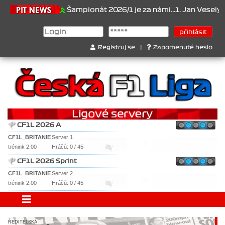
.6.2026
Šampionát 2026/1 je za námi...1. Jan Veselý , 2. Jan Nov
Registruj se
|
Zapomenuté heslo
CF1L 2026 A
CF1L_BRITANIE
Server 1
trénink 2:00
Hráčů: 0 / 45
CF1L 2026 Sprint
CF1L_BRITANIE
Server 2
trénink 2:00
Hráčů: 0 / 45
ŘEDITELSKÁ