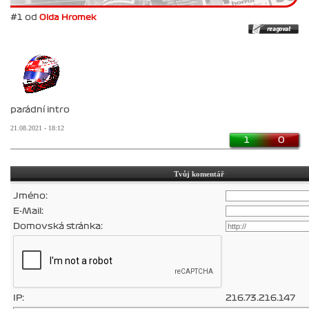
#1 od
Olda Hromek
parádní intro
21.08.2021 - 18:12
1
0
Tvůj komentář
Jméno:
E-Mail:
Domovská stránka:
IP:
216.73.216.147