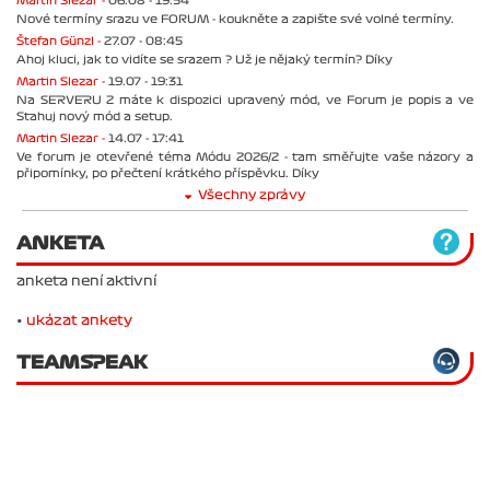
Martin Slezar -
06.08 - 19:54
Nové termíny srazu ve FORUM - koukněte a zapište své volné termíny.
Štefan Günzl -
27.07 - 08:45
Ahoj kluci, jak to vidíte se srazem ? Už je nějaký termín? Díky
Martin Slezar -
19.07 - 19:31
Na SERVERU 2 máte k dispozici upravený mód, ve Forum je popis a ve
Stahuj nový mód a setup.
Martin Slezar -
14.07 - 17:41
Ve forum je otevřené téma Módu 2026/2 - tam směřujte vaše názory a
připomínky, po přečtení krátkého příspěvku. Díky
Všechny zprávy
ANKETA
anketa není aktivní
•
ukázat ankety
TEAMSPEAK