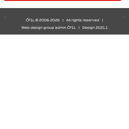
ČF1L © 2006-2026
|
All rights reserved
|
Web design group admin ČF1L
|
Design 2021.1