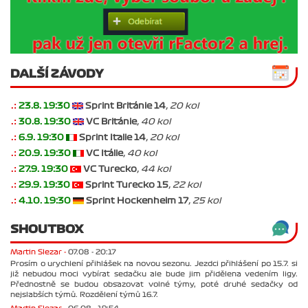
DALŠÍ ZÁVODY
.:
23.8. 19:30
Sprint Británie 14
, 20 kol
.:
30.8. 19:30
VC Británie
, 40 kol
.:
6.9. 19:30
Sprint Italie 14
, 20 kol
.:
20.9. 19:30
VC Itálie
, 40 kol
.:
27.9. 19:30
VC Turecko
, 44 kol
.:
29.9. 19:30
Sprint Turecko 15
, 22 kol
.:
4.10. 19:30
Sprint Hockenheim 17
, 25 kol
SHOUTBOX
Martin Slezar -
07.08 - 20:17
Prosím o urychlení přihlášek na novou sezonu. Jezdci přihlášení po 15.7. si
již nebudou moci vybírat sedačku ale bude jim přidělena vedením ligy.
Přednostně se budou obsazovat volné týmy, poté druhé sedačky od
nejslabších týmů. Rozdělení týmů 16.7.