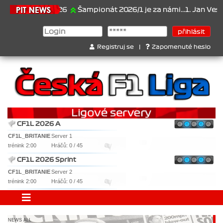
21.6.2026
Šampionát 2026/1 je za námi...1. Jan Veselý , 2. Jan 
Registruj se
|
Zapomenuté heslo
CF1L 2026 A
CF1L_BRITANIE
Server 1
trénink 2:00
Hráčů: 0 / 45
CF1L 2026 Sprint
CF1L_BRITANIE
Server 2
trénink 2:00
Hráčů: 0 / 45
NEWS ALL