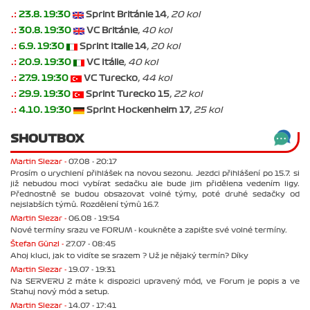
.:
23.8. 19:30
Sprint Británie 14
, 20 kol
.:
30.8. 19:30
VC Británie
, 40 kol
.:
6.9. 19:30
Sprint Italie 14
, 20 kol
.:
20.9. 19:30
VC Itálie
, 40 kol
.:
27.9. 19:30
VC Turecko
, 44 kol
.:
29.9. 19:30
Sprint Turecko 15
, 22 kol
.:
4.10. 19:30
Sprint Hockenheim 17
, 25 kol
SHOUTBOX
Martin Slezar -
07.08 - 20:17
Prosím o urychlení přihlášek na novou sezonu. Jezdci přihlášení po 15.7. si
již nebudou moci vybírat sedačku ale bude jim přidělena vedením ligy.
Přednostně se budou obsazovat volné týmy, poté druhé sedačky od
nejslabších týmů. Rozdělení týmů 16.7.
Martin Slezar -
06.08 - 19:54
Nové termíny srazu ve FORUM - koukněte a zapište své volné termíny.
Štefan Günzl -
27.07 - 08:45
Ahoj kluci, jak to vidíte se srazem ? Už je nějaký termín? Díky
Martin Slezar -
19.07 - 19:31
Na SERVERU 2 máte k dispozici upravený mód, ve Forum je popis a ve
Stahuj nový mód a setup.
Martin Slezar -
14.07 - 17:41