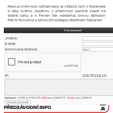
Mezi prvními kdo odhalil karty je vítězný tým z Maranella
a díky svému úspěchu v předchozí sezóně vsadil na
stejné karty a s Ferrari tak odstartují znovu šampión
Patrik Novotný s týmovým kolegou Martinem Slezarem
Tvůj komentář
Jméno:
E-Mail:
Domovská stránka:
IP:
216.73.216.10
Nastavení:
• HTML je VYPNUTÉ •
BBCode
je ZAPNUTÝ •
Smajlíci
jsou ZAPNUTI
PŘEDZÁVODNÍ INFO