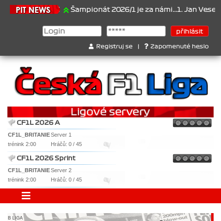
21.6.2026
Šampionát 2026/1 je za námi...1. Jan Veselý , 2.
Registruj se
|
Zapomenuté heslo
CF1L 2026 A
CF1L_BRITANIE
Server 1
trénink 2:00
Hráčů: 0 / 45
CF1L 2026 Sprint
CF1L_BRITANIE
Server 2
trénink 2:00
Hráčů: 0 / 45
B LIGA