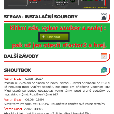
STEAM - INSTALAČNÍ SOUBORY
DALŠÍ ZÁVODY
SHOUTBOX
Martin Slezar -
07.08 - 20:17
Prosím o urychlení přihlášek na novou sezonu. Jezdci přihlášení po 15.7. si
již nebudou moci vybírat sedačku ale bude jim přidělena vedením ligy.
Přednostně se budou obsazovat volné týmy, poté druhé sedačky od
nejslabších týmů. Rozdělení týmů 16.7.
Martin Slezar -
06.08 - 19:54
Nové termíny srazu ve FORUM - koukněte a zapište své volné termíny.
Štefan Günzl -
27.07 - 08:45
Ahoj kluci, jak to vidíte se srazem ? Už je nějaký termín? Díky