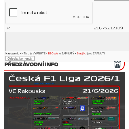
IP:
216.73.217.109
Nastavení:
• HTML je VYPNUTÉ •
BBCode
je ZAPNUTÝ •
Smajlíci
jsou ZAPNUTI
PŘEDZÁVODNÍ INFO