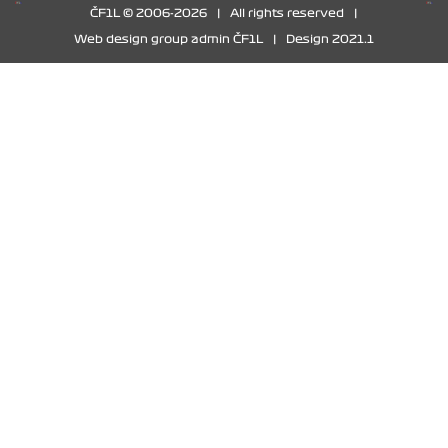
ČF1L © 2006-2026
|
All rights reserved
|
Web design group admin ČF1L
|
Design 2021.1