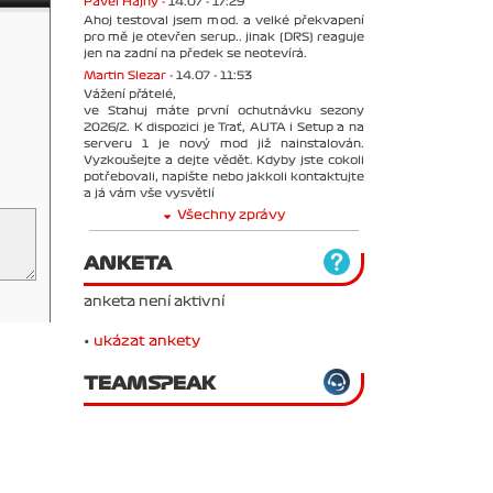
Pavel Hajný -
14.07 - 17:29
Ahoj testoval jsem mod. a velké překvapení
pro mě je otevřen serup.. jinak (DRS) reaguje
jen na zadní na předek se neotevírá.
Martin Slezar -
14.07 - 11:53
Vážení přátelé,
ve Stahuj máte první ochutnávku sezony
2026/2. K dispozici je Trať, AUTA i Setup a na
serveru 1 je nový mod již nainstalován.
Vyzkoušejte a dejte vědět. Kdyby jste cokoli
potřebovali, napište nebo jakkoli kontaktujte
a já vám vše vysvětlí
Všechny zprávy
ANKETA
anketa není aktivní
•
ukázat ankety
TEAMSPEAK