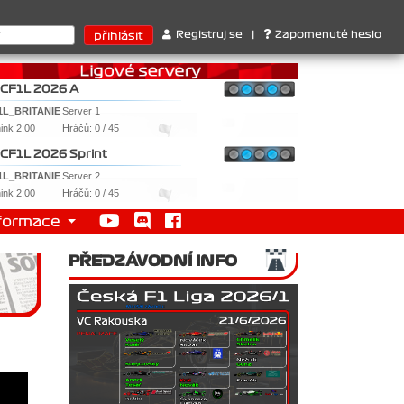
rů : 1. Ferrari . 2. Williams , 3. RedBull ..... SprintCup - 1. Ja
Registruj se
|
Zapomenuté heslo
CF1L 2026 A
1L_BRITANIE
Server 1
nink 2:00
Hráčů: 0 / 45
CF1L 2026 Sprint
1L_BRITANIE
Server 2
nink 2:00
Hráčů: 0 / 45
formace
PŘEDZÁVODNÍ INFO