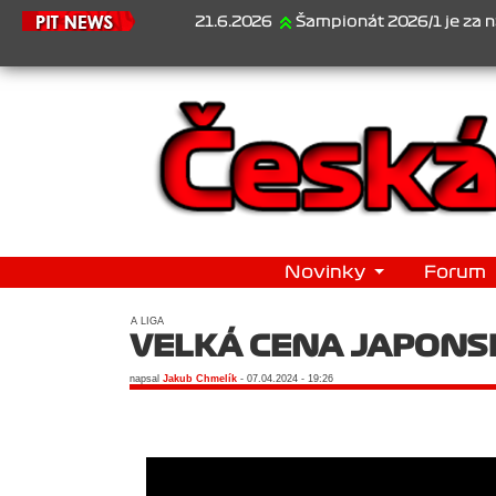
21.6.2026
Šampionát 2026/1 je za námi...1
Novinky
Forum
A LIGA
VELKÁ CENA JAPONS
napsal
Jakub Chmelík
- 07.04.2024 - 19:26