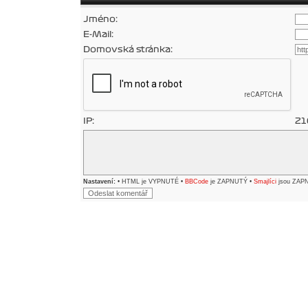
Jméno:
E-Mail:
Domovská stránka:
IP:
21
Nastavení:
• HTML je VYPNUTÉ •
BBCode
je ZAPNUTÝ •
Smajlíci
jsou ZAP