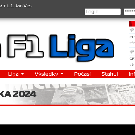
. Jan Veselý , 2. Jan Nováček , 3. Jakub Chmelík , Pohár konstrukté
CF
tré
CF
tré
Liga
Výsledky
Počasí
Stahuj
In
KA 2024