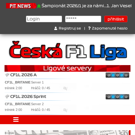
1.6.2026
Šampionát 2026/1 je za námi...1. Jan Veselý , 2. Jan No
Registruj se
|
Zapomenuté heslo
CF1L 2026 A
CF1L_BRITANIE
Server 1
trénink 2:00
Hráčů: 0 / 45
CF1L 2026 Sprint
CF1L_BRITANIE
Server 2
trénink 2:00
Hráčů: 0 / 45
B LIGA