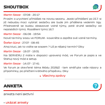
SHOUTBOX
Martin Slezar -
07.08 - 20:17
Prosím o urychlení přihlášek na novou sezonu. Jezdci přihlášení po 15.7. si
již nebudou moci vybírat sedačku ale bude jim přidělena vedením ligy.
Přednostně se budou obsazovat volné týmy, poté druhé sedačky od
nejslabších týmů. Rozdělení týmů 16.7.
Martin Slezar -
06.08 - 19:54
Nové termíny srazu ve FORUM - koukněte a zapište své volné termíny.
Štefan Günzl -
27.07 - 08:45
Ahoj kluci, jak to vidíte se srazem ? Už je nějaký termín? Díky
Martin Slezar -
19.07 - 19:31
Na SERVERU 2 máte k dispozici upravený mód, ve Forum je popis a ve
Stahuj nový mód a setup.
Martin Slezar -
14.07 - 17:41
Ve forum je otevřené téma Módu 2026/2 - tam směřujte vaše názory a
připomínky, po přečtení krátkého příspěvku. Díky
Všechny zprávy
ANKETA
anketa není aktivní
•
ukázat ankety