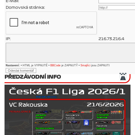
E-Mail:
Domovská stránka:
IP:
216.73.216.4
Nastavení:
• HTML je VYPNUTÉ •
BBCode
je ZAPNUTÝ •
Smajlíci
jsou ZAPNUTI
PŘEDZÁVODNÍ INFO