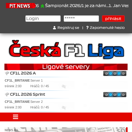
21.6.2026
Šampionát 2026/1 je za námi...1. Jan Veselý , 2. Jan N
Registruj se
|
Zapomenuté heslo
CF1L 2026 A
CF1L_BRITANIE
Server 1
trénink 2:00
Hráčů: 0 / 45
CF1L 2026 Sprint
CF1L_BRITANIE
Server 2
trénink 2:00
Hráčů: 0 / 45
NEWS ALL