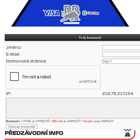
Tvůj komentář
Jméno:
E-Mail:
Domovská stránka:
IP:
216.73.217.154
Nastavení:
• HTML je VYPNUTÉ •
BBCode
je ZAPNUTÝ •
Smajlíci
jsou ZAPNUTI
PŘEDZÁVODNÍ INFO