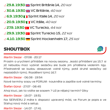
.:
23.8. 19:30
Sprint Británie 14
, 20 kol
.:
30.8. 19:30
VC Británie
, 40 kol
.:
6.9. 19:30
Sprint Italie 14
, 20 kol
.:
20.9. 19:30
VC Itálie
, 40 kol
.:
27.9. 19:30
VC Turecko
, 44 kol
.:
29.9. 19:30
Sprint Turecko 15
, 22 kol
.:
4.10. 19:30
Sprint Hockenheim 17
, 25 kol
SHOUTBOX
Martin Slezar -
07.08 - 20:17
Prosím o urychlení přihlášek na novou sezonu. Jezdci přihlášení po 15.7. si
již nebudou moci vybírat sedačku ale bude jim přidělena vedením ligy.
Přednostně se budou obsazovat volné týmy, poté druhé sedačky od
nejslabších týmů. Rozdělení týmů 16.7.
Martin Slezar -
06.08 - 19:54
Nové termíny srazu ve FORUM - koukněte a zapište své volné termíny.
Štefan Günzl -
27.07 - 08:45
Ahoj kluci, jak to vidíte se srazem ? Už je nějaký termín? Díky
Martin Slezar -
19.07 - 19:31
Na SERVERU 2 máte k dispozici upravený mód, ve Forum je popis a ve
Stahuj nový mód a setup.
Martin Slezar -
14.07 - 17:41