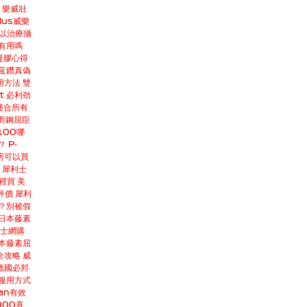
樂威壯
lus威樂
以治療攝
有用嗎
凝膠心得
蓝鑽真偽
用方法
雙
t
必利劲
適合所有
而鋼屈臣
100哪
？
P-
房可以買
犀利士
哪裡買
美
評價
犀利
？別被假
日本藤素
士網購
本藤素屈
全攻略
威
德國必邦
服用方式
an有效
000真