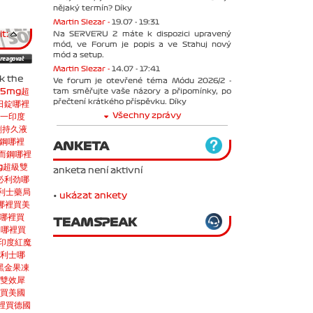
nějaký termín? Díky
Martin Slezar -
19.07 - 19:31
t:
Na SERVERU 2 máte k dispozici upravený
mód, ve Forum je popis a ve Stahuj nový
mód a setup.
Martin Slezar -
14.07 - 17:41
 the
Ve forum je otevřené téma Módu 2026/2 -
5mg
超
tam směřujte vaše názory a připomínky, po
přečtení krátkého příspěvku. Díky
日錠哪裡
Všechny zprávy
一
印度
剛持久液
鋼哪裡
ANKETA
而鋼哪裡
g
超級雙
anketa není aktivní
必利劲哪
利士藥局
•
ukázat ankety
哪裡買
美
哪裡買
TEAMSPEAK
0哪裡買
印度紅魔
利士哪
黑金
果凍
雙效犀
買
美國
哪裡買
德國