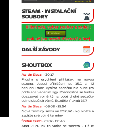
STEAM - INSTALAČNÍ
SOUBORY
DALŠÍ ZÁVODY
SHOUTBOX
Martin Slezar -
20:17
Prosím o urychlení přihlášek na novou
sezonu. Jezdci přihlášení po 15.7. si již
nebudou moci vybírat sedačku ale bude jim
přidělena vedením ligy. Přednostně se budou
obsazovat volné týmy, poté druhé sedačky
od nejslabších týmů. Rozdělení týmů 16.7.
Martin Slezar -
06.08 - 19:54
Nové termíny srazu ve FORUM - koukněte a
zapište své volné termíny.
Štefan Günzl -
27.07 - 08:45
Ahoj kluci, jak to vidíte se srazem ? Už je