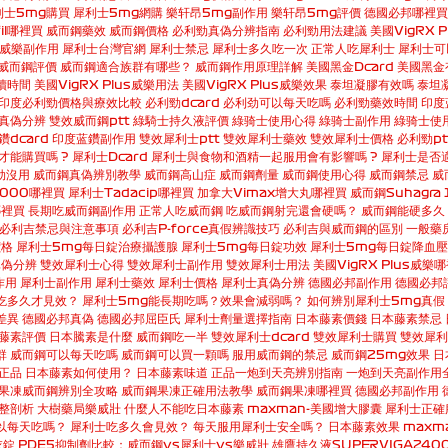
利士5mg購買
犀利士5mg網購
樂轩昂5mg副作用
樂轩昂5mg評價
德國必邦哪裡買
il哪裡買
威而鋼藥效
威而鋼價格
必利勁真偽分辨指南
必利勁用法建議
美國VigRX P
us威樂副作用
犀利士台灣官網
犀利士禁忌
犀利士多久吃一次
正常人吃犀利士
犀利士可
威而鋼評價
威而鋼適合族群有哪些？
威而鋼作用原理詳解
美國黑金Dcard
美國黑金
續時間
美國VigRX Plus威樂用法
美國VigRX Plus威樂效果
泰坦凝膠有效嗎
泰坦
印度必利勁價格與療效比較
必利勁dcard
必利劲可以每天吃嗎
必利勁藥效時間
印度
真偽分辨
雙效威而鋼ptt
綠騎士持久液評價
綠骑士使用心得
綠骑士副作用
綠骑士使
鑽dcard
印度蓝鑽副作用
雙效犀利士ptt
雙效犀利士藥效
雙效犀利士價格
必利勁pt
才能購買嗎 ?
犀利士Dcard
犀利士與食物和酒精一起服用會有影響嗎 ?
犀利士是否
劲沒用
威而鋼真偽辨別教學
威而鋼高山症
威而鋼劑量
威而鋼使用心得
威而鋼禁忌
威
0000哪裡買
犀利士Tadacip哪裡買
加拿大Vimax增大丸哪裡買
威而鋼Suhagra 
哪裡買
長期吃威而鋼副作用
正常人吃威而鋼
吃威而鋼射完還會硬嗎？
威而鋼能硬多久
必利吉禁忌與注意事項
必利吉P-force真假辨識技巧
必利吉與威而鋼的區別
一般藥
價格
犀利士5mg每日錠治療攝護腺
犀利士5mg每日錠功效
犀利士5mg每日錠降血壓
真偽分辨
雙效犀利士心得
雙效犀利士副作用
雙效犀利士用法
美國VigRX Plus威樂
作用
犀利士副作用
犀利士藥效
犀利士價格
犀利士真偽分辨
德國必邦副作用
德國必邦
吃多久才見效？
犀利士5mg能長期吃嗎？效果會減弱嗎？
如何辨別犀利士5mg真假
差異
德國必邦真偽
德國必邦屈臣氏
犀利士劑量選擇指南
日本藤素價錢
日本藤素禁忌
藤素評價
日本騰素是什麼
威而鋼吃一半
雙效犀利士dcard
雙效犀利士購買
雙效犀利
群
威而鋼可以每天吃嗎
威而鋼可以買一顆嗎
服用威而鋼的禁忌
威而鋼25mg效果
日
正品
日本藤素如何使用？
日本藤素味道
正品一炮到天亮辨別指南
一炮到天亮副作用
果凍威而鋼辨別全攻略
威而鋼果凍正確用法教學
威而鋼果凍哪裡買
德國必邦副作用
整剖析
大樹藥局樂威壯
什麼人不能吃日本藤素
maxman-美國增大膠囊
犀利士正確
以每天吃嗎？
犀利士吃多久會見效？
每天服用犀利士安全嗎？
日本藤素效果
maxm
衣錠
PDE5抑制劑比較：威而鋼vs犀利士vs樂威壯
雄鷹持久液SUPERVIGA240