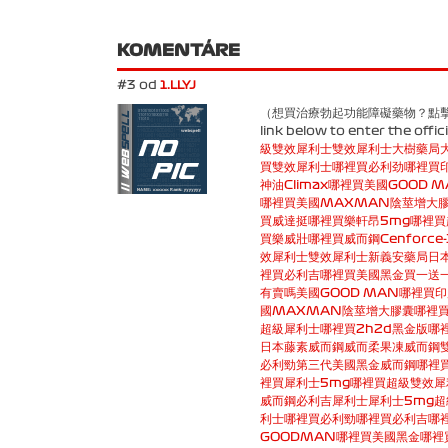
KOMENTÁRE
#3 od
1.LLYJ
（想買治療勃起功能障礙藥物？點擊下方連結進
link below to enter the offi
級雙效犀利士
雙效犀利士
大樹藥局
買
雙效犀利士哪裡買
必利劲哪裡買
神油Climax哪裡買
美國GOOD 
哪裡買
美國MAXMAN陰莖增大
買
威達挺哪裡買
樂軒昂5mg哪裡買
買
樂威壯哪裡買
威而鋼Cenforce
效犀利士
雙效犀利士
新義安藥局
日
裡買
必利吉哪裡買
美國黑金買一送
有賣嗎
美國GOOD MAN哪裡買
印
國MAXMAN陰莖增大膠囊哪裡
超級犀利士哪裡買
2h2d黑金版哪
日本藤素
威而鋼
威而柔
果凍威而鋼
必利勁
第三代美國黑金
威而鋼哪裡
裡買
犀利士5mg哪裡買
超級雙效犀
威而鋼
必利吉
犀利士
犀利士5mg
超
利士哪裡買
必利勁哪裡買
必利吉哪
GOODMAN哪裡買
美國黑金哪裡