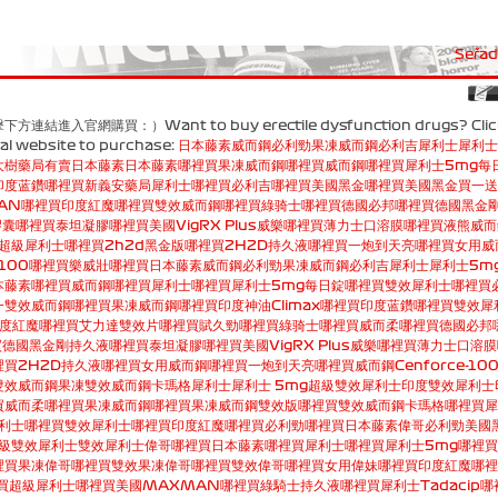
Seřadi
入官網購買：）Want to buy erectile dysfunction drugs? Click
cial website to purchase:
日本藤素
威而鋼
必利勁
果凍威而鋼
必利吉
犀利士
犀利士
大樹藥局有賣日本藤素
日本藤素哪裡買
果凍威而鋼哪裡買
威而鋼哪裡買
犀利士5mg每
印度蓝鑽哪裡買
新義安藥局
犀利士哪裡買
必利吉哪裡買
美國黑金哪裡買
美國黑金買一送
MAN哪裡買
印度紅魔哪裡買
雙效威而鋼哪裡買
綠骑士哪裡買
德國必邦哪裡買
德國黑金
膠囊哪裡買
泰坦凝膠哪裡買
美國VigRX Plus威樂哪裡買
薄力士口溶膜哪裡買
液熊威而
超級犀利士哪裡買
2h2d黑金版哪裡買
2H2D持久液哪裡買
一炮到天亮哪裡買
女用威
-100哪裡買
樂威壯哪裡買
日本藤素
威而鋼
必利勁
果凍威而鋼
必利吉
犀利士
犀利士5m
本藤素哪裡買
威而鋼哪裡買
犀利士哪裡買
犀利士5mg每日錠哪裡買
雙效犀利士哪裡買
一
雙效威而鋼哪裡買
果凍威而鋼哪裡買
印度神油Climax哪裡買
印度蓝鑽哪裡買
雙效犀
度紅魔哪裡買
艾力達雙效片哪裡買
賦久勁哪裡買
綠骑士哪裡買
威而柔哪裡買
德國必邦
買
德國黑金剛持久液哪裡買
泰坦凝膠哪裡買
美國VigRX Plus威樂哪裡買
薄力士口溶膜
裡買
2H2D持久液哪裡買
女用威而鋼哪裡買
一炮到天亮哪裡買
威而鋼Cenforce-10
雙效威而鋼果凍
雙效威而鋼卡瑪格
犀利士
犀利士 5mg
超級雙效犀利士
印度雙效犀利士
買
威而柔哪裡買
果凍威而鋼哪裡買
果凍威而鋼雙效版哪裡買
雙效威而鋼卡瑪格哪裡買
犀
利士哪裡買
雙效犀利士哪裡買
印度紅魔哪裡買
必利勁哪裡買
日本藤素
偉哥
必利勁
美國
級雙效犀利士
雙效犀利士
偉哥哪裡買
日本藤素哪裡買
犀利士哪裡買
犀利士5mg哪裡買
裡買
果凍偉哥哪裡買
雙效果凍偉哥哪裡買
雙效偉哥哪裡買
女用偉妹哪裡買
印度紅魔哪裡
買
超級犀利士哪裡買
美國MAXMAN哪裡買
綠騎士持久液哪裡買
犀利士Tadacip