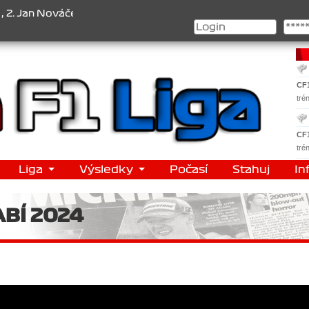
k , 3. Jakub Chmelík , Pohár konstruktérů : 1. Ferrari . 2. William
CF
tré
CF
tré
Liga
Výsledky
Počasí
Stahuj
In
BÍ 2024