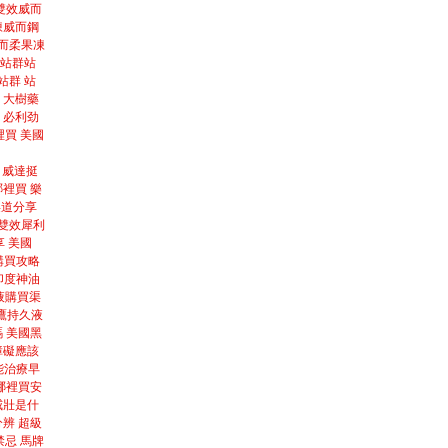
雙效威而
凍威而鋼
而柔
果凍
站群
站
站群
站
大樹藥
必利劲
裡買
美國
威達挺
哪裡買
樂
渠道分享
雙效犀利
享
美國
p購買攻略
印度神油
液購買渠
鷹持久液
嗎
美國黑
障礙應該
能治療早
哪裡買安
威壯是什
分辨
超級
禁忌
馬牌