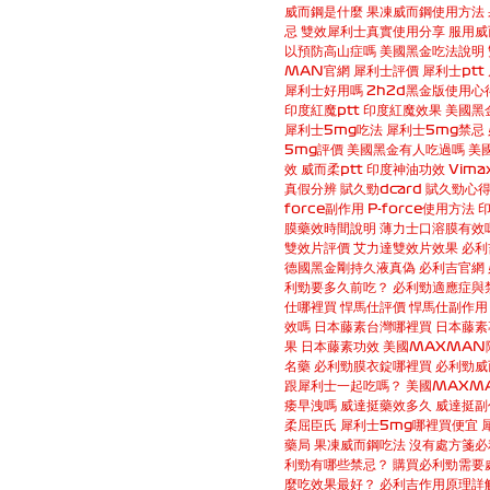
威而鋼是什麼
果凍威而鋼使用方法
忌
雙效犀利士真實使用分享
服用威
以預防高山症嗎
美國黑金吃法說明
MAN官網
犀利士評價
犀利士ptt
犀利士好用嗎
2h2d黑金版使用心
印度紅魔ptt
印度紅魔效果
美國黑
犀利士5mg吃法
犀利士5mg禁忌
5mg評價
美國黑金有人吃過嗎
美
效
威而柔ptt
印度神油功效
Vim
真假分辨
賦久勁dcard
賦久勁心
force副作用
P-force使用方法
膜藥效時間說明
薄力士口溶膜有效
雙效片評價
艾力達雙效片效果
必利
德國黑金剛持久液真偽
必利吉官網
利勁要多久前吃？
必利勁適應症與
仕哪裡買
悍馬仕評價
悍馬仕副作用
效嗎
日本藤素台灣哪裡買
日本藤素
果
日本藤素功效
美國MAXMAN
名藥
必利勁膜衣錠哪裡買
必利勁威
跟犀利士一起吃嗎？
美國MAXM
痿早洩嗎
威達挺藥效多久
威達挺副
柔屈臣氏
犀利士5mg哪裡買便宜
藥局
果凍威而鋼吃法
沒有處方箋必
利勁有哪些禁忌？
購買必利勁需要
麼吃效果最好？
必利吉作用原理詳