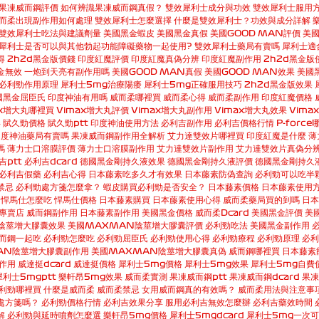
果凍威而鋼評價
如何辨識果凍威而鋼真假？
雙效犀利士成分與功效
雙效犀利士服用
而柔出現副作用如何處理
雙效犀利士怎麼選擇
什麼是雙效犀利士？功效與成分詳解
雙效犀利士吃法與建議劑量
美國黑金蝦皮
美國黑金真假
美國GOOD MAN評價
美國
犀利士是否可以與其他勃起功能障礙藥物一起使用?
雙效犀利士藥局有賣嗎
犀利士適
得
2h2d黑金版價錢
印度紅魔評價
印度紅魔真偽分辨
印度紅魔副作用
2h2d黑金版
金無效
一炮到天亮有副作用嗎
美國GOOD MAN真假
美國GOOD MAN效果
美國黑
必利勁作用原理
犀利士5mg治療陽痿
犀利士5mg正確服用技巧
2h2d黑金版效果
國黑金屈臣氏
印度神油有用嗎
威而柔哪裡買
威而柔心得
威而柔副作用
印度紅魔價格
ax增大丸哪裡買
Vimax增大丸評價
Vimax增大丸副作用
Vimax增大丸效果
Vima
得
賦久勁價格
賦久勁ptt
印度神油使用方法
必利吉副作用
必利吉價格行情
P-force
印度神油藥局有賣嗎
果凍威而鋼副作用全解析
艾力達雙效片哪裡買
印度紅魔是什麼
薄
嗎
薄力士口溶膜評價
薄力士口溶膜副作用
艾力達雙效片副作用
艾力達雙效片真偽分
吉ptt
必利吉dcard
德國黑金剛持久液效果
德國黑金剛持久液評價
德國黑金剛持久
必利吉假藥
必利吉心得
日本藤素吃多久才有效果
日本藤素防偽查詢
必利勁可以吃半
禁忌
必利勁處方箋怎麼拿？
蝦皮購買必利勁是否安全？
日本藤素價格
日本藤素使用
悍馬仕怎麼吃
悍馬仕價格
日本藤素購買
日本藤素使用心得
威而柔藥局買的到嗎
日本
專賣店
威而鋼副作用
日本藤素副作用
美國黑金價格
威而柔Dcard
美國黑金評價
美
陰莖增大膠囊效果
美國MAXMAN陰莖增大膠囊評價
必利勁吃法
美國黑金副作用
而鋼一起吃
必利勁怎麼吃
必利勁屈臣氏
必利勁使用心得
必利勁療程
必利勁原理
必利
AN陰莖增大膠囊副作用
美國MAXMAN陰莖增大膠囊真偽
威而鋼哪裡買
日本藤素
作用
威達挺dcard
威達挺價格
犀利士5mg價格
犀利士5mg效果
犀利士5mg自費
犀利士5mgptt
樂軒昂5mg效果
威而柔實測
果凍威而鋼ptt
果凍威而鋼dcard
果凍
利勁哪裡買
什麼是威而柔
威而柔禁忌
女用威而鋼真的有效嗎？
威而柔用法與注意事
處方箋嗎？
必利勁價格行情
必利吉效果分享
服用必利吉無效怎麼辦
必利吉藥效時間
解
必利勁與延時噴劑怎麼選
樂軒昂5mg價格
犀利士5mgdcard
犀利士5mg一次