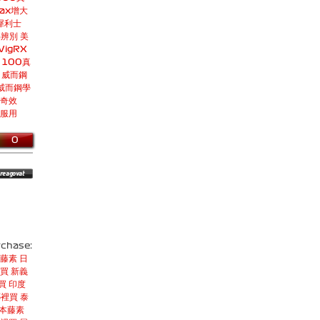
ax增大
犀利士
偽辨別
美
VigRX
 100真
威而鋼
威而鋼學
神奇效
？服用
0
rchase:
藤素
日
買
新義
買
印度
哪裡買
泰
本藤素