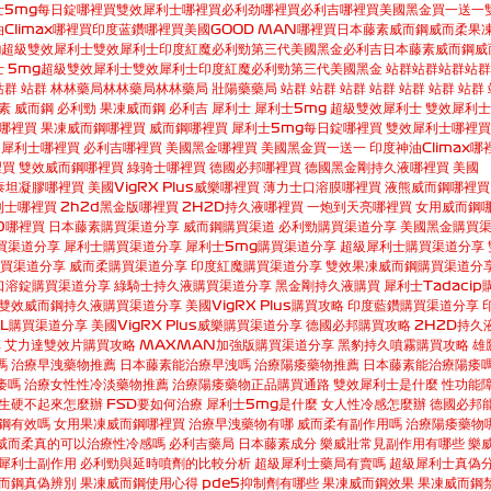
士5mg每日錠哪裡買
雙效犀利士哪裡買
必利劲哪裡買
必利吉哪裡買
美國黑金買一送一
Climax哪裡買
印度蓝鑽哪裡買
美國GOOD MAN哪裡買
日本藤素
威而鋼
威而柔
果
g
超級雙效犀利士
雙效犀利士
印度紅魔
必利勁
第三代美國黑金
必利吉
日本藤素
威而鋼
威
 5mg
超級雙效犀利士
雙效犀利士
印度紅魔
必利勁
第三代美國黑金
站群
站群
站群
站群
站群
站群
林林藥局
林林藥局
林林藥局
壯陽藥藥局
站群
站群
站群
站群
站群
站群
站群
素
威而鋼
必利勁
果凍威而鋼
必利吉
犀利士
犀利士5mg
超級雙效犀利士
雙效犀利士
哪裡買
果凍威而鋼哪裡買
威而鋼哪裡買
犀利士5mg每日錠哪裡買
雙效犀利士哪裡買
犀利士哪裡買
必利吉哪裡買
美國黑金哪裡買
美國黑金買一送一
印度神油Climax哪
裡買
雙效威而鋼哪裡買
綠骑士哪裡買
德國必邦哪裡買
德國黑金剛持久液哪裡買
美國
泰坦凝膠哪裡買
美國VigRX Plus威樂哪裡買
薄力士口溶膜哪裡買
液熊威而鋼哪裡買
利士哪裡買
2h2d黑金版哪裡買
2H2D持久液哪裡買
一炮到天亮哪裡買
女用威而鋼
00哪裡買
日本藤素購買渠道分享
威而鋼購買渠道
必利勁購買渠道分享
美國黑金購買
買渠道分享
犀利士購買渠道分享
犀利士5mg購買渠道分享
超級犀利士購買渠道分享
購買渠道分享
威而柔購買渠道分享
印度紅魔購買渠道分享
雙效果凍威而鋼購買渠道分
口溶錠購買渠道分享
綠騎士持久液購買渠道分享
黑金剛持久液購買
犀利士Tadaci
雙效威而鋼持久液購買渠道分享
美國VigRX Plus購買攻略
印度藍鑽購買渠道分享
EL購買渠道分享
美國VigRX Plus威樂購買渠道分享
德國必邦購買攻略
2H2D持久
享
艾力達雙效片購買攻略
MAXMAN加強版購買渠道分享
黑豹持久噴霧購買攻略
雄
嗎
治療早洩藥物推薦
日本藤素能治療早洩嗎
治療陽痿藥物推薦
日本藤素能治療陽痿
痿嗎
治療女性性冷淡藥物推薦
治療陽痿藥物正品購買通路
雙效犀利士是什麼
性功能
生硬不起來怎麼辦
FSD要如何治療
犀利士5mg是什麼
女人性冷感怎麼辦
德國必邦
鋼有效嗎
女用果凍威而鋼哪裡買
治療早洩藥物有哪
威而柔有副作用嗎
治療陽痿藥物
威而柔真的可以治療性冷感嗎
必利吉藥局
日本藤素成分
樂威壯常見副作用有哪些
樂
犀利士副作用
必利勁與延時噴劑的比較分析
超級犀利士藥局有賣嗎
超級犀利士真偽
而鋼真偽辨別
果凍威而鋼使用心得
pde5抑制劑有哪些
果凍威而鋼效果
果凍威而鋼