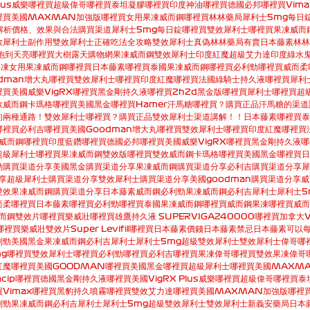
Plus威樂哪裡買
超級偉哥哪裡買
泰坦凝膠哪裡買
印度神油哪裡買
德國必邦哪裡買
Vim
裡買
美國MAXMAN加強版哪裡買
女用果凍威而鋼哪裡買
林林藥局
犀利士5mg每日
解析價格、效果與合法購買渠道
犀利士5mg每日錠哪裡買
雙效犀利士哪裡買
果凍威而
效犀利士副作用
雙效犀利士正確吃法全攻略
雙效犀利士真偽
林林藥局有賣日本藤素
林林
炮到天亮哪裡買
大樹露天購物網
果凍威而鋼
雙效犀利士
印度紅魔
超級艾力達
印度綠水
果凍女用
果凍威而鋼哪裡買
日本藤素哪裡買
泰國果凍威而鋼哪裡買
必利勁哪裡買
威而柔
dman增大丸哪裡買
雙效犀利士哪裡買
印度紅魔哪裡買
法國綠騎士持久液哪裡買
犀利
裡買
美國威樂VigRX哪裡買
黑金剛持久液哪裡買
2h2d黑金版哪裡買
犀利士哪裡買
超
效威而鋼卡瑪格哪裡買
美國黑金哪裡買
Hamer汗馬糖哪裡買？購買正品汗馬糖的渠道
的兩種通路！
雙效犀利士哪裡買？購買正品雙效犀利士渠道講解！！
日本藤素哪裡買
泰
哪裡買
必利吉哪裡買
美國Goodman增大丸哪裡買
雙效犀利士哪裡買
印度紅魔哪裡買
威而鋼哪裡買
印度藍鑽哪裡買
德國必邦哪裡買
美國威樂VigRX哪裡買
黑金剛持久液哪
超級犀利士哪裡買
果凍威而鋼雙效版哪裡買
雙效威而鋼卡瑪格哪裡買
美國黑金哪裡買
日
勁購買渠道分享
美國黑金購買渠道分享
果凍威而鋼購買渠道分享
必利吉購買渠道分享
犀
享
超級犀利士購買渠道分享
雙效犀利士購買渠道分享
美國goodman購買渠道分享
威
雙效果凍威而鋼購買渠道分享
日本藤素
威而鋼
必利勁
果凍威而鋼
必利吉
犀利士
犀利士5
而柔哪裡買
日本藤素哪裡買
必利勁哪裡買
泰國果凍威而鋼哪裡買
威而鋼果凍哪裡買
威而
威而鋼雙效片哪裡買
樂威壯哪裡買
雄鷹持久液 SUPERVIGA240000哪裡買
加拿大V
0哪裡買
樂威壯雙效片Super Levifil哪裡買
日本藤素價錢
日本藤素禁忌
日本藤素可以
利勁
美國黑金
果凍威而鋼
必利吉
犀利士
犀利士5mg
超級雙效犀利士
雙效犀利士
偉哥哪
mg哪裡買
雙效犀利士哪裡買
必利勁哪裡買
必利吉哪裡買
果凍偉哥哪裡買
雙效果凍偉哥
紅魔哪裡買
美國GOODMAN哪裡買
美國黑金哪裡買
超級犀利士哪裡買
美國MAXM
cip哪裡買
德國黑金剛持久液哪裡買
美國VigRX Plus威樂哪裡買
超級偉哥哪裡買
泰
買
Vimax哪裡買
黑豹持久噴霧哪裡買
雙效艾力達哪裡買
美國MAXMAN加強版哪裡
利勁
果凍威而鋼
必利吉
犀利士
犀利士5mg
超級雙效犀利士
雙效犀利士
新義安藥局
日本