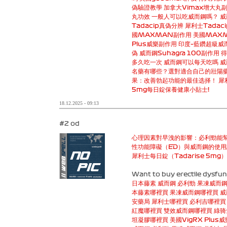
偽驗證教學
加拿大Vimax增大丸
丸功效
一般人可以吃威而鋼嗎？
威
Tadacip真偽分辨
犀利士Tadac
國MAXMAN副作用
美國MAX
Plus威樂副作用
印度–藍鑽超級威
偽
威而鋼Suhagra 100副作用
得
多久吃一次
威而鋼可以每天吃嗎
威
名藥有哪些？選對適合自己的壯陽
果：改善勃起功能的最佳选择！
犀
5mg每日錠保養健康小貼士!
18.12.2025 - 09:13
#2 od
心理因素對早洩的影響：必利勁能
性功能障礙（ED）與威而鋼的使
犀利士每日錠（Tadarise 5m
Want to buy erectile dysfunc
日本藤素
威而鋼
必利勁
果凍威而
本藤素哪裡買
果凍威而鋼哪裡買
威
安藥局
犀利士哪裡買
必利吉哪裡買
紅魔哪裡買
雙效威而鋼哪裡買
綠骑
坦凝膠哪裡買
美國VigRX Plus