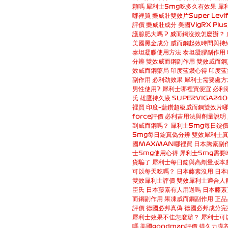
顆嗎
犀利士5mg吃多久有效果
犀
哪裡買
樂威壯雙效片Super Levif
評價
樂威壯成分
美國VigRX Pl
護腺肥大嗎 ?
威而鋼沒效怎麼辦？
美國黑金成分
威而鋼起效時間與持
泰坦凝膠使用方法
泰坦凝膠副作用
分辨
雙效威而鋼副作用
雙效威而鋼
效威而鋼藥局
印度蓝鑽心得
印度蓝
副作用
必利劲效果
犀利士需要處方
男性使用?
犀利士哪裡買便宜
必利
氏
雄鷹持久液 SUPERVIGA24
裡買
印度–藍鑽超級威而鋼雙效片
force評價
必利吉用法與劑量說明
到威而鋼嗎？
犀利士5mg每日錠
5mg每日錠真偽分辨
雙效犀利士
國MAXMAN哪裡買
日本腾素副
士5mg使用心得
犀利士5mg需要
貨騙了
犀利士每日錠與高劑量版本
可以每天吃嗎？
日本藤素沒用
日本
雙效犀利士評價
雙效犀利士適合人
臣氏
日本藤素有人用過嗎
日本藤素
而鋼副作用
果凍威而鋼副作用
正品
評價
德國必邦真偽
德國必邦成分完
犀利士效果不佳怎麼辦？
犀利士可
嗎
美國goodman評價
得久力膜