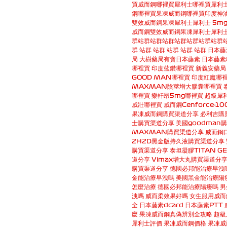
買
威而鋼哪裡買
犀利士哪裡買
犀利
鋼哪裡買
果凍威而鋼哪裡買
印度神油
雙效威而鋼果凍
犀利士
犀利士 5m
威而鋼
雙效威而鋼果凍
犀利士
犀利士
群
站群
站群
站群
站群
站群
站群
站群
群
站群
站群
站群
站群
站群
日本藤
局
大樹藥局有賣日本藤素
日本藤素
哪裡買
印度蓝鑽哪裡買
新義安藥局
GOOD MAN哪裡買
印度紅魔哪
MAXMAN陰莖增大膠囊哪裡買
哪裡買
樂軒昂5mg哪裡買
超級犀
威壯哪裡買
威而鋼Cenforce-1
果凍威而鋼購買渠道分享
必利吉購
士購買渠道分享
美國goodman
MAXMAN購買渠道分享
威而鋼
2H2D黑金版持久液購買渠道分享
購買渠道分享
泰坦凝膠TITAN G
道分享
Vimax增大丸購買渠道分
購買渠道分享
德國必邦能治療早洩
金能治療早洩嗎
美國黑金能治療陽
怎麼治療
德國必邦能治療陽痿嗎
男
洩嗎
威而柔效果好嗎
女生服用威而
全
日本藤素dcard
日本藤素PTT
麼
果凍威而鋼真偽辨別全攻略
超級
犀利士評價
果凍威而鋼價格
果凍威