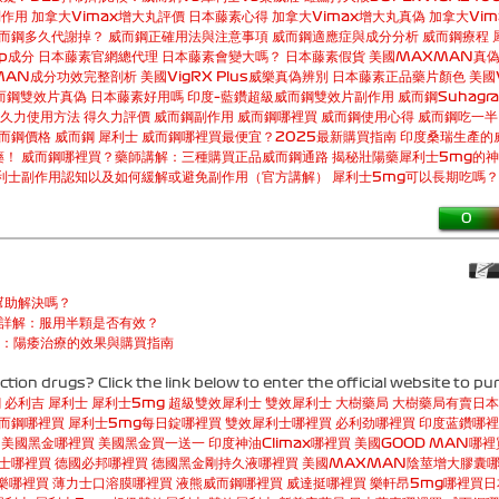
副作用
加拿大Vimax增大丸評價
日本藤素心得
加拿大Vimax增大丸真偽
加拿大Vim
而鋼多久代謝掉？
威而鋼正確用法與注意事項
威而鋼適應症與成分分析
威而鋼療程
ip成分
日本藤素官網總代理
日本藤素會變大嗎？
日本藤素假貨
美國MAXMAN真
MAN成分功效完整剖析
美國VigRX Plus威樂真偽辨別
日本藤素正品藥片顏色
美國
而鋼雙效片真偽
日本藤素好用嗎
印度–藍鑽超級威而鋼雙效片副作用
威而鋼Suhagra
久力使用方法
得久力評價
威而鋼副作用
威而鋼哪裡買
威而鋼使用心得
威而鋼吃一半
而鋼價格
威而鋼 犀利士
威而鋼哪裡買最便宜？2025最新購買指南
印度桑瑞生產的
藥！
威而鋼哪裡買？藥師講解：三種購買正品威而鋼通路
揭秘壯陽藥犀利士5mg的
利士副作用認知以及如何緩解或避免副作用（官方講解）
犀利士5mg可以長期吃嗎
0
幫助解決嗎？
用詳解：服用半顆是否有效？
g）：陽痿治療的效果與購買指南
tion drugs? Click the link below to enter the official website to pu
鋼
必利吉
犀利士
犀利士5mg
超級雙效犀利士
雙效犀利士
大樹藥局
大樹藥局有賣日本
而鋼哪裡買
犀利士5mg每日錠哪裡買
雙效犀利士哪裡買
必利劲哪裡買
印度蓝鑽哪裡
美國黑金哪裡買
美國黑金買一送一
印度神油Climax哪裡買
美國GOOD MAN哪裡
士哪裡買
德國必邦哪裡買
德國黑金剛持久液哪裡買
美國MAXMAN陰莖增大膠囊
威樂哪裡買
薄力士口溶膜哪裡買
液熊威而鋼哪裡買
威達挺哪裡買
樂軒昂5mg哪裡買
日