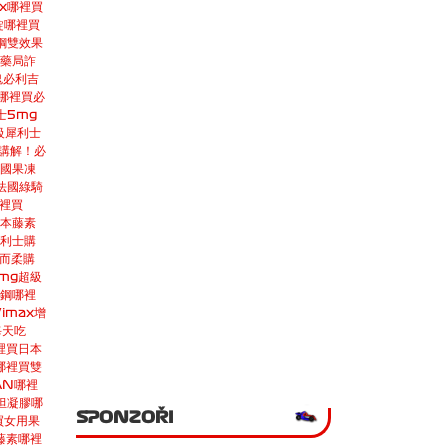
ax哪裡買
錠哪裡買
鋼雙效
果
藥局詐
鬼
必利吉
哪裡買
必
士5mg
級犀利士
講解！
必
國果凍
法國綠騎
裡買
本藤素
利士購
而柔購
mg
超級
鋼哪裡
imax增
每天吃
裡買
日本
哪裡買
雙
AN哪裡
坦凝膠哪
SPONZOŘI
買
女用果
藤素哪裡