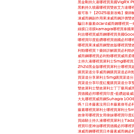
黑金剛持久液哪裡買
美國VigRX 
黑豹持久噴霧哪裡買
雙效艾力達哪
最可靠？【2025最新攻略】藥師
凍威而鋼副作用
果凍威而鋼評價
雙
騙
日本藤素dcard
威而鋼哪裡買
一
綠膜口溶膜
kamagra哪裡買
泰國
利吉哪裡買
威而鋼哪裡買
美國Goo
哪裡買
印度藍鑽哪裡買
德國必邦哪
哪裡買
果凍威而鋼雙效版哪裡買
雙
利勁哪裡買？藥師詳解購買必利勁
威而鋼哪裡買
必利勁哪裡買
威而柔
士持久液哪裡買
犀利士5mg哪裡買
2h2d黑金版哪裡買
犀利士哪裡買
購買渠道分享
威而鋼購買渠道
必利
買渠道分享
犀利士5mg購買渠道分
買渠道分享
印度紅魔購買渠道分享
雙效犀利士
雙效犀利士
丁丁藥局
威
買
德國必邦哪裡買
印度–藍鑽超級
大丸哪裡買
威而鋼Suhagra 10
嗎？
日本藤素沒用
日本藤素
偉哥
必
藤素哪裡買
犀利士哪裡買
犀利士5
效偉哥哪裡買
女用偉妹哪裡買
印度
買
綠騎士持久液哪裡買
犀利士Tada
裡買
印度神油哪裡買
德國必邦哪裡
凍威而鋼哪裡買
日本藤素
威而鋼
必