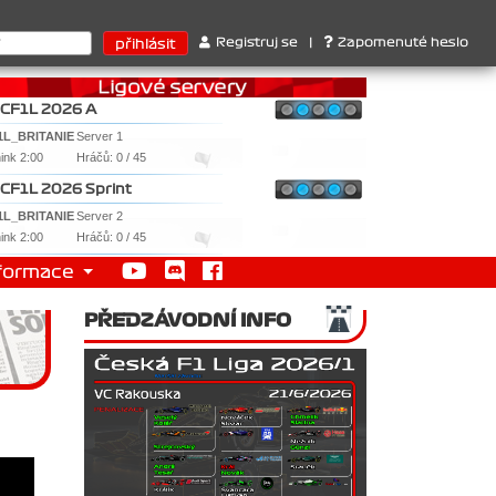
s , 3. RedBull ..... SprintCup - 1. Jan Nováček , 2. Martin Slezar
Registruj se
|
Zapomenuté heslo
CF1L 2026 A
1L_BRITANIE
Server 1
nink 2:00
Hráčů: 0 / 45
CF1L 2026 Sprint
1L_BRITANIE
Server 2
nink 2:00
Hráčů: 0 / 45
formace
PŘEDZÁVODNÍ INFO