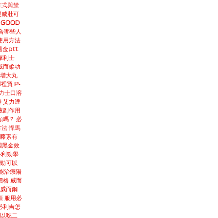
方式與禁
樂威壯可
GOOD
合哪些人
使用方法
金ptt
犀利士
威而柔功
x增大丸
哪裡買
P-
力士口溶
辨
艾力達
液副作用
顆嗎？
必
方法
悍馬
藤素有
國黑金效
必利勁學
勁可以
能治療陽
價格
威而
威而鋼
項
服用必
必利吉怎
可以吃二