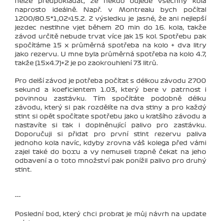
nelze předpokladát, že někdo odjede všechny kola
naprosto ideálně. Např. v Montrealu bych počítal
1200/80.5*1,02=15.2. Z výsledku je jasné, že ani nejlepší
jezdec nestihne vjet během 20 min do 16. kola, takže
závod určitě nebude trvat více jak 15 kol. Spotřebu pak
spočítáme 15 x průměrná spotřeba na kolo + dva litry
jako rezervu. U mne byla průměrná spotřeba na kolo 4.7,
takže (15x4.7)+2 je po zaokrouhlení 73 litrů.
Pro delší závod je potřeba počítat s délkou závodu 2700
sekund a koeficientem 1.03, který bere v patrnost i
povinnou zastávku. Tím spočítáte podobně délku
závodu, který si pak rozdělíte na dva stiny a pro každý
stint si opět spočítate spotřebu jako u kratšího závodu a
nastavíte si tak i doplněnující palivo pro zastávku.
Doporučuji si přidat pro první stint rezervu paliva
jednoho kola navíc, kdyby zrovna váš kolega před vámi
zajel také do boxu a vy nemuseli trapně čekat na jeho
odbavení a o toto množství pak ponížil palivo pro druhý
stint.
---
Poslední bod, který chci probrat je můj návrh na update