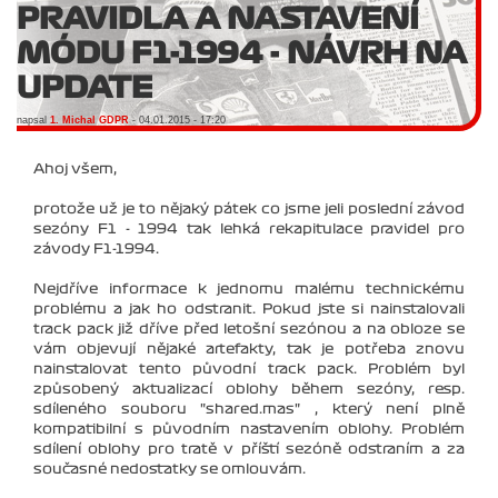
PRAVIDLA A NASTAVENÍ
MÓDU F1-1994 - NÁVRH NA
UPDATE
napsal
1. Michal GDPR
- 04.01.2015 - 17:20
Ahoj všem,
protože už je to nějaký pátek co jsme jeli poslední závod
sezóny F1 - 1994 tak lehká rekapitulace pravidel pro
závody F1-1994.
Nejdříve informace k jednomu malému technickému
problému a jak ho odstranit. Pokud jste si nainstalovali
track pack již dříve před letošní sezónou a na obloze se
vám objevují nějaké artefakty, tak je potřeba znovu
nainstalovat tento původní track pack. Problém byl
způsobený aktualizací oblohy během sezóny, resp.
sdíleného souboru "shared.mas" , který není plně
kompatibilní s původním nastavením oblohy. Problém
sdílení oblohy pro tratě v příští sezóně odstraním a za
současné nedostatky se omlouvám.