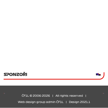
SPONZOŘI
ČF1L © 2006-2026
|
All rights reserved
|
Web design group admin ČF1L
|
Design 2021.1