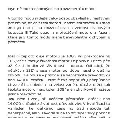
Nyní několik technických rad a parametrů k módu:
V tomto módu si dejte velký pozor, obzvláště v nastavení
pro závod, na chlazení motoru, nastavení otáček a u stop
and go tratí i i na chlazení brzd a velikost brzdových
kotoučů !!! Také pozor na přetáčení motoru a řazení,
které je v tomto módu méně benevolentní k chybám a
přetáčení.
Ideální teplota oleje motoru je 100°. Při překročení na
106,5°se zkracuje životnost motoru o polovinu z cca. pěti
až šesti hodinové životnosti motoru. Odhaduji, že
nějakých 112° snese motor po dobu našeho delšího
závodu, ale pouze v případě, že nepřetáčíte převodovku
nad 14.000 otáček. Celkově tak doporučuji přizpůsobit
chlazení i s ohledem na vylosované počasí a držet tak
teplotu motoru max. kolem 105° a jen chvilkově ji můžete
jemně překračovat.
Jak jsem uvedl, při každém překročení otáček nad
14.000 snižujete životnost převodovky. V kvalifikaci to
vzhledem ke krátkému času na trati nebude tak
nebezpečné, ale v závodě si na to dávejte velký pozor a
doporučuji si nastavit maximální otáčky níže než v