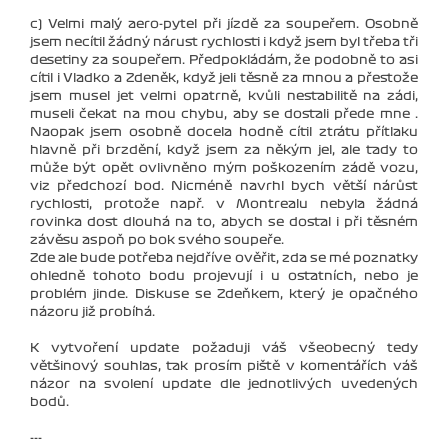
c) Velmi malý aero-pytel při jízdě za soupeřem. Osobně
jsem necítil žádný nárust rychlosti i když jsem byl třeba tři
desetiny za soupeřem. Předpokládám, že podobně to asi
cítil i Vladko a Zdeněk, když jeli těsně za mnou a přestože
jsem musel jet velmi opatrně, kvůli nestabilitě na zádi,
museli čekat na mou chybu, aby se dostali přede mne .
Naopak jsem osobně docela hodně cítil ztrátu přítlaku
hlavně při brzdění, když jsem za někým jel, ale tady to
může být opět ovlivněno mým poškozením zádě vozu,
viz předchozí bod. Nicméně navrhl bych větší nárůst
rychlosti, protože např. v Montrealu nebyla žádná
rovinka dost dlouhá na to, abych se dostal i při těsném
závěsu aspoň po bok svého soupeře.
Zde ale bude potřeba nejdříve ověřit, zda se mé poznatky
ohledně tohoto bodu projevují i u ostatních, nebo je
problém jinde. Diskuse se Zdeňkem, který je opačného
názoru již probíhá.
K vytvoření update požaduji váš všeobecný tedy
většinový souhlas, tak prosím piště v komentářích váš
názor na svolení update dle jednotlivých uvedených
bodů.
---