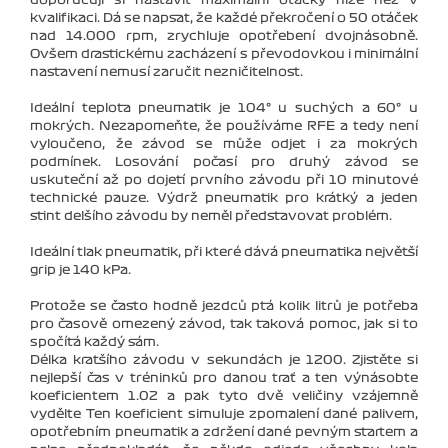
kvalifikaci. Dá se napsat, že každé překročení o 50 otáček
nad 14.000 rpm, zrychluje opotřebení dvojnásobně.
Ovšem drastickému zacházení s převodovkou i minimální
nastavení nemusí zaručit nezničitelnost.
Ideální teplota pneumatik je 104° u suchých a 60° u
mokrých. Nezapomeňte, že používáme RFE a tedy není
vyloučeno, že závod se může odjet i za mokrých
podmínek. Losování počasí pro druhý závod se
uskuteční až po dojetí prvního závodu při 10 minutové
technické pauze. Výdrž pneumatik pro krátký a jeden
stint delšího závodu by neměl představovat problém.
Ideální tlak pneumatik, při které dává pneumatika největší
grip je 140 kPa.
Protože se často hodně jezdců ptá kolik litrů je potřeba
pro časově omezený závod, tak taková pomoc, jak si to
spočítá každý sám.
Délka kratšího závodu v sekundách je 1200. Zjistěte si
nejlepší čas v tréninků pro danou trať a ten výnásobte
koeficientem 1.02 a pak tyto dvě veličiny vzájemně
vydělte Ten koeficient simuluje zpomalení dané palivem,
opotřebním pneumatik a zdržení dané pevným startem a