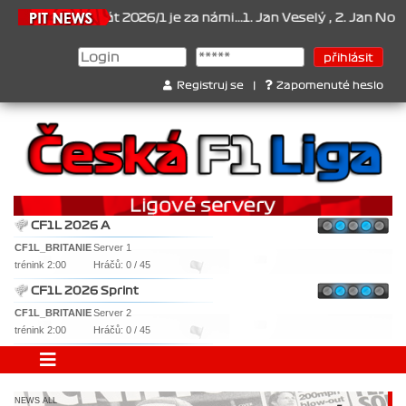
ampionát 2026/1 je za námi...1. Jan Veselý , 2. Jan Nováček , 3. J
Registruj se
|
Zapomenuté heslo
CF1L 2026 A
CF1L_BRITANIE
Server 1
trénink 2:00
Hráčů: 0 / 45
CF1L 2026 Sprint
CF1L_BRITANIE
Server 2
trénink 2:00
Hráčů: 0 / 45
NEWS ALL