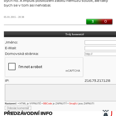
bych ho. A impuls poskozeni zadku nemuzu soudit, ale taky
bych se v tom asi nehrabal.
05.01.2015 - 20:38
3
0
Tvůj komentář
Jméno:
E-Mail:
Domovská stránka:
IP:
216.73.217.128
Nastavení:
• HTML je VYPNUTÉ •
BBCode
je ZAPNUTÝ •
Smajlíci
jsou ZAPNUTI
PŘEDZÁVODNÍ INFO