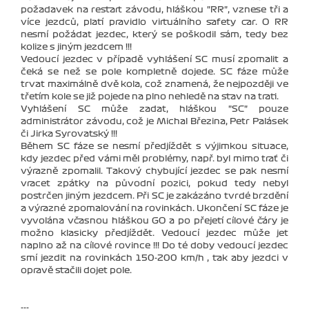
požadavek na restart závodu, hláškou "RR", vznese tři a
více jezdců, platí pravidlo virtuálního safety car. O RR
nesmí požádat jezdec, který se poškodil sám, tedy bez
kolize s jiným jezdcem !!!
Vedoucí jezdec v případě vyhlášení SC musí zpomalit a
čeká se než se pole kompletně dojede. SC fáze může
trvat maximálně dvě kola, což znamená, že nejpozději ve
třetím kole se již pojede na plno nehledě na stav na trati.
Vyhlášení SC může zadat, hláškou "SC" pouze
administrátor závodu, což je Michal Březina, Petr Palásek
či Jirka Syrovatský !!!
Během SC fáze se nesmí předjíždět s výjimkou situace,
kdy jezdec před vámi měl problémy, např. byl mimo trať či
výrazně zpomalil. Takový chybující jezdec se pak nesmí
vracet zpátky na původní pozici, pokud tedy nebyl
postrčen jiným jezdcem. Při SC je zakázáno tvrdé brzdění
a výrazné zpomalování na rovinkách. Ukončení SC fáze je
vyvolána včasnou hláškou GO a po přejetí cílové čáry je
možno klasicky předjíždět. Vedoucí jezdec může jet
naplno až na cílové rovince !!! Do té doby vedoucí jezdec
smí jezdit na rovinkách 150-200 km/h , tak aby jezdci v
opravě stačili dojet pole.
---