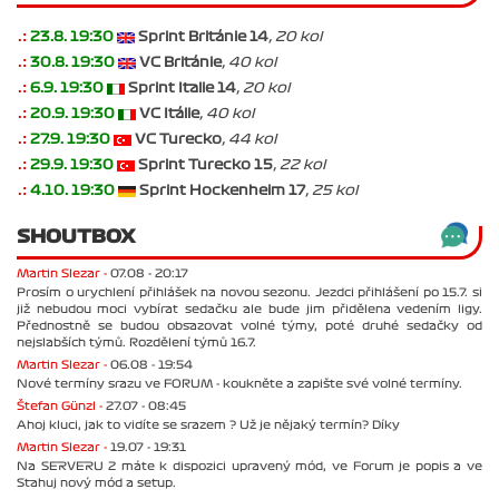
.:
23.8. 19:30
Sprint Británie 14
, 20 kol
.:
30.8. 19:30
VC Británie
, 40 kol
.:
6.9. 19:30
Sprint Italie 14
, 20 kol
.:
20.9. 19:30
VC Itálie
, 40 kol
.:
27.9. 19:30
VC Turecko
, 44 kol
.:
29.9. 19:30
Sprint Turecko 15
, 22 kol
.:
4.10. 19:30
Sprint Hockenheim 17
, 25 kol
SHOUTBOX
Martin Slezar -
07.08 - 20:17
Prosím o urychlení přihlášek na novou sezonu. Jezdci přihlášení po 15.7. si
již nebudou moci vybírat sedačku ale bude jim přidělena vedením ligy.
Přednostně se budou obsazovat volné týmy, poté druhé sedačky od
nejslabších týmů. Rozdělení týmů 16.7.
Martin Slezar -
06.08 - 19:54
Nové termíny srazu ve FORUM - koukněte a zapište své volné termíny.
Štefan Günzl -
27.07 - 08:45
Ahoj kluci, jak to vidíte se srazem ? Už je nějaký termín? Díky
Martin Slezar -
19.07 - 19:31
Na SERVERU 2 máte k dispozici upravený mód, ve Forum je popis a ve
Stahuj nový mód a setup.