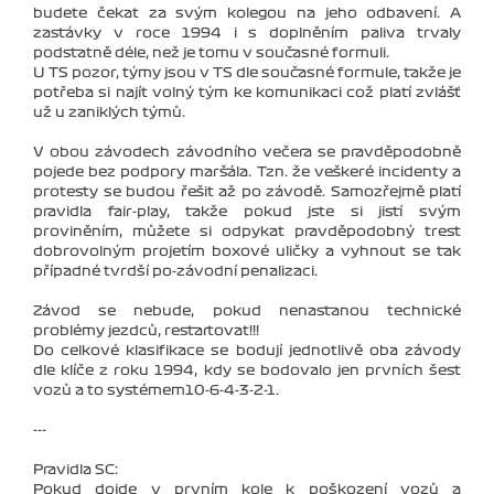
budete čekat za svým kolegou na jeho odbavení. A
zastávky v roce 1994 i s doplněním paliva trvaly
podstatně déle, než je tomu v současné formuli.
U TS pozor, týmy jsou v TS dle současné formule, takže je
potřeba si najít volný tým ke komunikaci což platí zvlášť
už u zaniklých týmů.
V obou závodech závodního večera se pravděpodobně
pojede bez podpory maršála. Tzn. že veškeré incidenty a
protesty se budou řešit až po závodě. Samozřejmě platí
pravidla fair-play, takže pokud jste si jistí svým
proviněním, můžete si odpykat pravděpodobný trest
dobrovolným projetím boxové uličky a vyhnout se tak
případné tvrdší po-závodní penalizaci.
Závod se nebude, pokud nenastanou technické
problémy jezdců, restartovat!!!
Do celkové klasifikace se bodují jednotlivě oba závody
dle klíče z roku 1994, kdy se bodovalo jen prvních šest
vozů a to systémem10-6-4-3-2-1.
---
Pravidla SC:
Pokud dojde v prvním kole k poškození vozů a