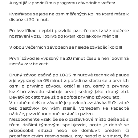
A nyní již k pravidlům a programu závodního večera.
Kvalifikace se jede na osm měřených kol na které máte k
dispozici 20 minut.
Po kvalifikaci neplatí pravidlo parc-ferme, takže můžete
nastavení vozu i paliva po kvalifikaci jakkoliv měnit !!!
V obou večerních závodech se nejede zaváděcí kolo !!!
První závod je vypsaný na 20 minut času a není povinná
zastávka v boxech.
Druhý závod začíná po 10-15 minutové technické pauze
a je vypsaný na 45 minut a pořadí na startu se u prvních
osmi z prvního závodu otáčí !!! Tzn. osmý z prvního
kratšího závodu startuje první, sedmý jako druhý atd.
Devátý pak startuje už dle pořadí prvního závodu atd.
V druhém delším závodě je povinná zastávka !!! Ostatně
bez zastávky by vám stejně, vzhledem ke kapacitě
nádrže, pravděpodobně nestačilo palivo.
Nezapomeňte však, že se o zastávkové místo dělíte až s
třemi dalšími týmovými spolujezdci, proto je dobré se
přizpůsobit situaci nebo se domluvit předem či
prostřednictvím team-speaku, aby nedošlo k situaci, že