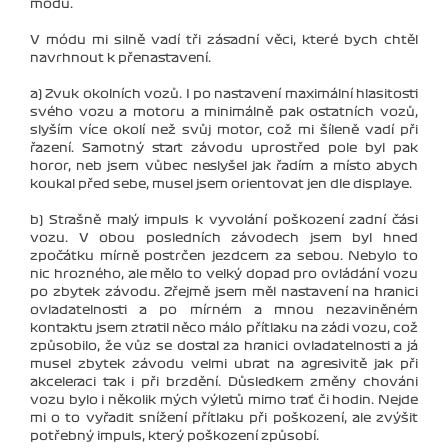
módu.
V módu mi silně vadí tři zásadní věci, které bych chtěl
navrhnout k přenastavení.
a) Zvuk okolních vozů. I po nastavení maximální hlasitosti
svého vozu a motoru a minimálně pak ostatních vozů,
slyším více okolí než svůj motor, což mi šíleně vadí při
řazení. Samotný start závodu uprostřed pole byl pak
horor, neb jsem vůbec neslyšel jak řadím a místo abych
koukal před sebe, musel jsem orientovat jen dle displaye.
b) Strašně malý impuls k vyvolání poškození zadní čási
vozu. V obou posledních závodech jsem byl hned
zpočátku mírně postrčen jezdcem za sebou. Nebylo to
nic hrozného, ale mělo to velký dopad pro ovládání vozu
po zbytek závodu. Zřejmě jsem měl nastavení na hranici
ovladatelnosti a po mírném a mnou nezaviněném
kontaktu jsem ztratil něco málo přítlaku na zádi vozu, což
způsobilo, že vůz se dostal za hranici ovladatelnosti a já
musel zbytek závodu velmi ubrat na agresivitě jak při
akceleraci tak i při brzdění. Důsledkem změny chováni
vozu bylo i několik mých výletů mimo trať či hodin. Nejde
mi o to vyřadit snížení přítlaku při poškození, ale zvýšit
potřebný impuls, který poškození způsobí.