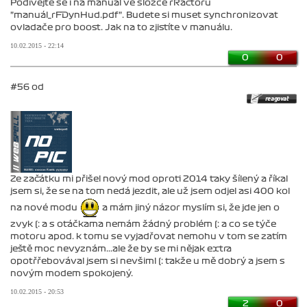
Podívejte se i na manuál ve složce rRactoru
"manuál_rFDynHud.pdf". Budete si muset synchronizovat
ovladače pro boost. Jak na to zjistíte v manuálu.
10.02.2015 - 22:14
0
0
#56 od
Ze začátku mi přišel nový mod oproti 2014 taky šílený a říkal
jsem si, že se na tom nedá jezdit, ale už jsem odjel asi 400 kol
na nové modu
a mám jiný názor myslím si, že jde jen o
zvyk (: a s otáčkama nemám žádný problém (: a co se týče
motoru apod. k tomu se vyjadřovat nemohu v tom se zatím
ještě moc nevyznám...ale že by se mi nějak extra
opotřřebovával jsem si nevšiml (: takže u mě dobrý a jsem s
novým modem spokojený.
10.02.2015 - 20:53
2
0