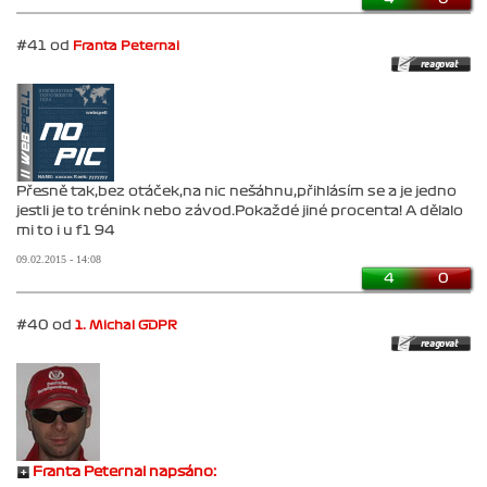
#41 od
Franta Peternai
Přesně tak,bez otáček,na nic nešáhnu,přihlásím se a je jedno
jestli je to trénink nebo závod.Pokaždé jiné procenta! A dělalo
mi to i u f1 94
09.02.2015 - 14:08
4
0
#40 od
1. Michal GDPR
Franta Peternai napsáno: