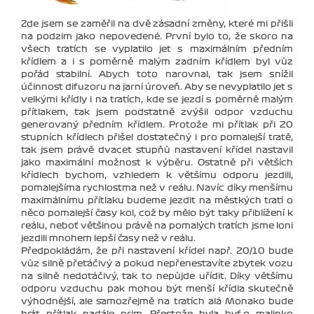
Zde jsem se zaměřil na dvě zásadní změny, které mi přišli
na podzim jako nepovedené. První bylo to, že skoro na
všech tratích se vyplatilo jet s maximálním předním
křídlem a i s poměrně malým zadním křídlem byl vůz
pořád stabilní. Abych toto narovnal, tak jsem snížil
účinnost difuzoru na jarní úroveň. Aby se nevyplatilo jet s
velkými křídly i na tratích, kde se jezdí s poměrně malým
přítlakem, tak jsem podstatně zvýšil odpor vzduchu
generovaný předním křídlem. Protože mi přítlak při 20
stupních křídlech přišel dostatečný i pro pomalejší tratě,
tak jsem právě dvacet stupňů nastavení křídel nastavil
jako maximální možnost k výběru. Ostatně při větších
křídlech bychom, vzhledem k většímu odporu jezdili,
pomalejšíma rychlostma než v reálu. Navíc díky menšímu
maximálnímu přítlaku budeme jezdit na městkých tratí o
něco pomalejší časy kol, což by mělo být taky přiblížení k
reálu, neboť většinou právě na pomalých tratích jsme loni
jezdili mnohem lepší časy než v reálu.
Předpokládám, že při nastavení křídel např. 20/10 bude
vůz silně přetáčivý a pokud nepřenestavíte zbytek vozu
na silně nedotáčivý, tak to nepůjde uřídit. Díky většímu
odporu vzduchu pak mohou být menší křídla skutečně
výhodnější, ale samozřejmě na tratích alá Monako bude