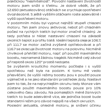
praktickou "nesmrtelnost". Původní nastavení životnosti
motoru jsem snížil o třetinu. Je dobré vědět, že při
12.650 (aktualizováno) otáčkách se zrychluje opotřebení
dvojnásobně. S ještě vyššími otáčkami roste adekvátně i
vyšší opotřebení motoru.
V podzimním módu byl vypnut nejnížší stupeň chlazení
motoru. Ten jsem znovu aktivoval, neboť při chladném
počasí na rychlých tratích byl motor značně chladný. Je
tedy potřeba si hlídat nastavení chlazení na základě
okolních teplot a profilu tratě. Ideální teplota oleje je 106.7,
při 111.7 se motor začíná zvýšeně optřebovávat a při
116.7 se zkracuje životnost motoru na polovinu. Nicméně
chvilkové přehřátí motoru, např. při použití maximálního
boostu, neznamená žádnou tragédii. Nicméně celý závod
při teplotě okolo 120° prostě nedojete.
Se zvýšením kroutícího momentu počítejte i s vyšší
spotřebou než byla na podzim. K tomu mě vedlo
přesvěčení, že vyšší režimy boostu jsou k použití pouze
výjimečně a ne jako standardní prostředek jízdy. Nastavil
jsem to tak, že na nejrychlejším okruhu tedy Monze vám
zůstane použiti maximálního boostu pouze pro 10%
celkového času závodu. Na pomalejších méně žiznivých
tratích to bude adekvátně více, ale jednička boost bude
standartní režim pro závod nejspíš na všech okruzích.
Poslední aktualita, ohledně motoru, je snížení účinku