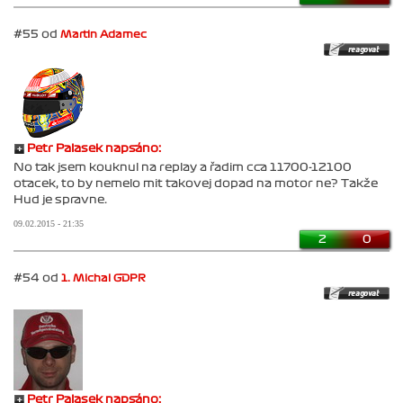
#55 od
Martin Adamec
Petr Palasek napsáno:
No tak jsem kouknul na replay a řadim cca 11700-12100
otacek, to by nemelo mit takovej dopad na motor ne? Takže
Hud je spravne.
09.02.2015 - 21:35
2
0
#54 od
1. Michal GDPR
Petr Palasek napsáno: