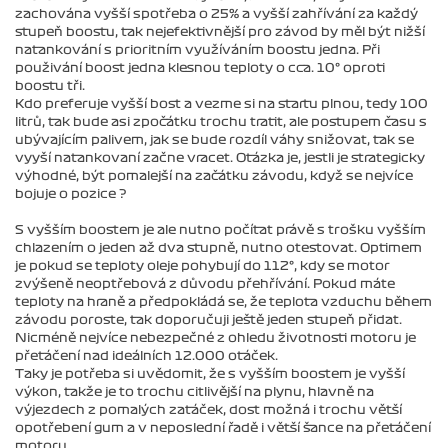
zachována vyšší spotřeba o 25% a vyšší zahřívání za každý
stupeň boostu, tak nejefektivnější pro závod by měl být nižší
natankování s prioritním využíváním boostu jedna. Při
použivání boost jedna klesnou teploty o cca. 10° oproti
boostu tři.
Kdo preferuje vyšší bost a vezme si na startu plnou, tedy 100
litrů, tak bude asi zpočátku trochu tratit, ale postupem času s
ubývajícím palivem, jak se bude rozdíl váhy snižovat, tak se
vyyší natankovaní začne vracet. Otázka je, jestli je strategicky
výhodné, být pomalejší na začátku závodu, když se nejvíce
bojuje o pozice ?
S vyšším boostem je ale nutno počítat právě s trošku vyšším
chlazením o jeden až dva stupně, nutno otestovat. Optimem
je pokud se teploty oleje pohybují do 112°, kdy se motor
zvýšeně neoptřebová z důvodu přehřívání. Pokud máte
teploty na hraně a předpokládá se, že teplota vzduchu během
závodu poroste, tak doporučuji ještě jeden stupeň přidat.
Nicméně nejvíce nebezpečné z ohledu životnosti motoru je
přetáčení nad ideálních 12.000 otáček.
Taky je potřeba si uvědomit, že s vyšším boostem je vyšší
výkon, takže je to trochu citlivější na plynu, hlavně na
výjezdech z pomalých zatáček, dost možná i trochu větší
opotřebení gum a v neposlední řadě i větší šance na přetáčení
motoru.