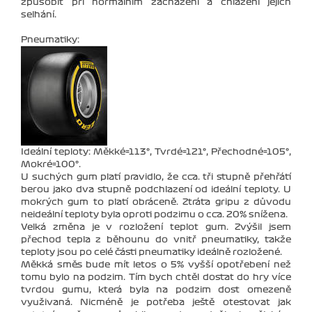
způsobit při normálním zacházení a chlazení jejich
selhání.
Pneumatiky:
Ideální teploty: Měkké=113°, Tvrdé=121°, Přechodné=105°,
Mokré=100°.
U suchých gum platí pravidlo, že cca. tři stupně přehřátí
berou jako dva stupně podchlazení od ideální teploty. U
mokrých gum to platí obráceně. Ztráta gripu z důvodu
neideální teploty byla oproti podzimu o cca. 20% snížena.
Velká změna je v rozložení teplot gum. Zvýšil jsem
přechod tepla z běhounu do vnitř pneumatiky, takže
teploty jsou po celé části pneumatiky ideálně rozložené.
Měkká směs bude mít letos o 5% vyšší opotřebení než
tomu bylo na podzim. Tím bych chtěl dostat do hry více
tvrdou gumu, která byla na podzim dost omezeně
využivaná. Nicméně je potřeba ještě otestovat jak