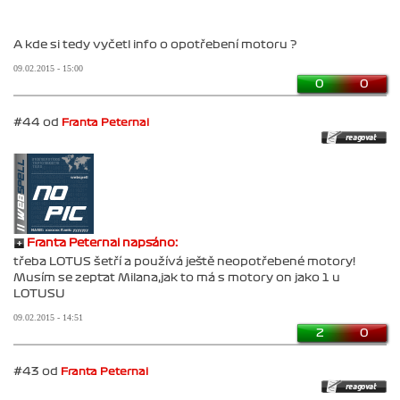
A kde si tedy vyčetl info o opotřebení motoru ?
09.02.2015 - 15:00
0
0
#44 od
Franta Peternai
Franta Peternai napsáno:
třeba LOTUS šetří a používá ještě neopotřebené motory!
Musím se zeptat Milana,jak to má s motory on jako 1 u
LOTUSU
09.02.2015 - 14:51
2
0
#43 od
Franta Peternai