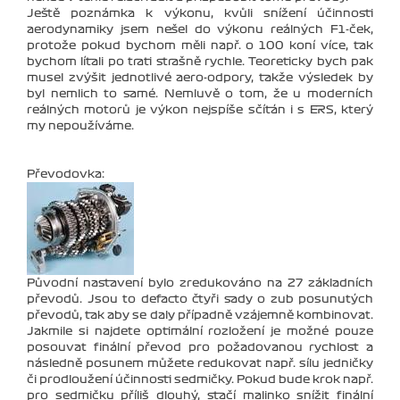
Ještě poznámka k výkonu, kvůli snížení účinnosti
aerodynamiky jsem nešel do výkonu reálných F1-ček,
protože pokud bychom měli např. o 100 koní více, tak
bychom lítali po trati strašně rychle. Teoreticky bych pak
musel zvýšit jednotlivé aero-odpory, takže výsledek by
byl nemlich to samé. Nemluvě o tom, že u moderních
reálných motorů je výkon nejspíše sčítán i s ERS, který
my nepoužíváme.
Převodovka:
Původní nastavení bylo zredukováno na 27 základních
převodů. Jsou to defacto čtyři sady o zub posunutých
převodů, tak aby se daly případně vzájemně kombinovat.
Jakmile si najdete optimální rozložení je možné pouze
posouvat finální převod pro požadovanou rychlost a
následně posunem můžete redukovat např. sílu jedničky
či prodloužení účinnosti sedmičky. Pokud bude krok např.
pro sedmičku příliš dlouhý, stačí malinko snížit finální