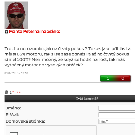
Franta Peternai napsáno:
Trochu nerozumím, jak na čtvrtý pokus ? To ses jako přihlásil a
měl si 85% motoru, tak si se zase odhlásil a až na čtvrtý pokus
si měl 100%? Není možný, že když se hodíš na rošt, tak máš
vytočený motor do vysokých otáček?
09.02.2015 - 13:18
6
0
1
2
3
›
»
Tvůj komentář
Jméno:
E-Mail:
Domovská stránka: