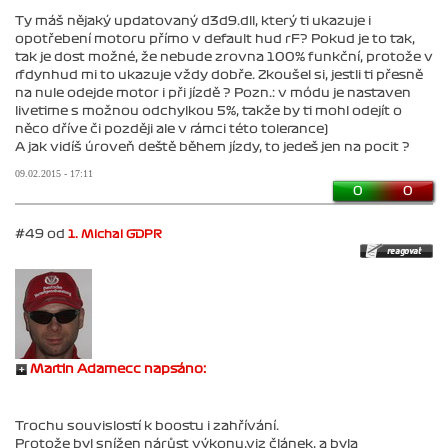
Ty máš nějaký updatovaný d3d9.dll, který ti ukazuje i
opotřebení motoru přímo v default hud rF? Pokud je to tak,
tak je dost možné, že nebude zrovna 100% funkční, protože v
rfdynhud mi to ukazuje vždy dobře. Zkoušel si, jestli ti přesně
na nule odejde motor i při jízdě ? Pozn.: v módu je nastaven
livetime s možnou odchylkou 5%, takže by ti mohl odejít o
něco dříve či později ale v rámci této tolerance)
A jak vidíš úroveň deště během jízdy, to jedeš jen na pocit ?
09.02.2015 - 17:11
0
0
#49 od
1. Michal GDPR
Martin Adamecc napsáno:
Trochu souvislostí k boostu i zahřívání.
Protože byl snížen nárůst výkonu,viz článek, a byla