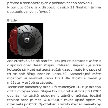
převod a dosáhnete rychle požadovaného převodu.
K tomuto účelu je k dispozici dalších 21 finálních jemně
odstupňovaných převodů.
Brzdy:
Zde zůstává vše při starém. Tak jen rekapitulace. Máte k
dispozici opět deset stupňů chlazení. Vepředu je šířka
kotouče striktně nařízená avšak vzadu máte k dispozici
tři stupně šířky zadních kotoučů. Samozřejmě máte
možnost si nastavit váhu brzd dle libosti a měnit jí
můžete i v průběhu závodu.
Technické parametry brzd. Při studených 100° je brzdná
dráha dvojnásobná. Stejně tak na druhé straně při 1200°
dochází ke ztrátě poloviny brzdného účinku. Ideální
teplota brzd je mezi 400°-900°, takže úplné optimum
naleznete při 650°. Opotřebení zůstalo stejné a nemělo by