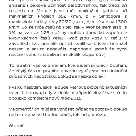
hrát přítlak nadále prim. Přestože byla byť,o malinko
snížena i celková účinnost aerodynamiky, tak třeba při
testech na Monze jsem měl maximální rychlost při
minimálních křídlech 352 km/h, a v Singapore s
maximálními křídly, tedy 20/20, jsem jel jen těsně nad 300
km/h. Co se týče časů na kolo, tak v Monze jsem jezdil s
1/4 paliva cca. 1:25, což by mohlo odpovídat aspoň dle
kvalifikačních časů reálu. Proč jsou vozy v reálu v
závodech tak pomalé oproti kvalifikaci, jsem bohužel
nezjistil a ani to nedokážu napodobit, jedině že bych
nastavil váhu litru paliva na několik kilogramů :-)
To je zatím vše ke změnám, které jsem připravil. Doufám,
že zbylý čas do prvního závodu využijeme pro doladění
případných nedostaků, pokud se nějaké objeví.
Fyziku nasadím, jakmile bude Petrova práce na aktuálních
vozech hotova, tedy v ideálním případě zítra či ve středu
a to jako kompletní nový mód 2015.
V komentářích můžete vznášet případné dotazy a pokud
na to mé znalosti budou stačit, tak rád pomůžu.
Michal