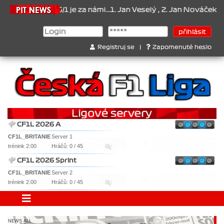
026/1 je za námi...1. Jan Veselý , 2. Jan Nováček , 3. Jakub Chmelí
Registruj se
|
Zapomenuté heslo
CF1L 2026 A
CF1L_BRITANIE
Server 1
trénink 2:00
Hráčů: 0 / 45
CF1L 2026 Sprint
CF1L_BRITANIE
Server 2
trénink 2:00
Hráčů: 0 / 45
NEWS ALL