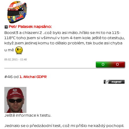
Petr Palasek napsáno:
Boost3 a chlazeni 2 ..což bylo asi málo..hřálo se mi to na 115-
118°C toho jsem si všimnul v tom 4-tem kole. ještě to otestuju,
když jsem jedinej komu to dělalo problém, tak bude asi chyba
u mě
09.02.2015 - 15:40
0
0
#46 od
1. Michal GDPR
Ještě informace k testu.
Jednalo se o předzáodní test, což mi přišlo ne každý pochopil.