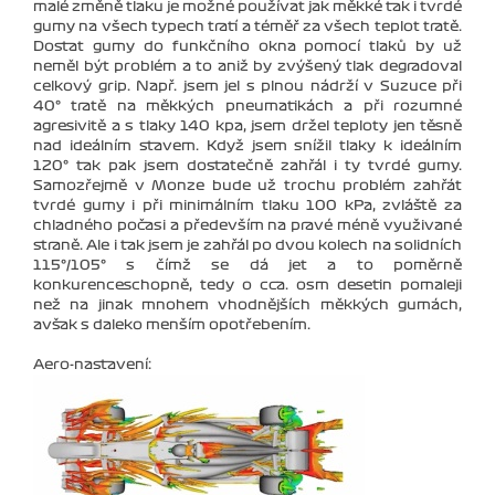
malé změně tlaku je možné používat jak měkké tak i tvrdé
gumy na všech typech tratí a téměř za všech teplot tratě.
Dostat gumy do funkčního okna pomocí tlaků by už
neměl být problém a to aniž by zvýšený tlak degradoval
celkový grip. Např. jsem jel s plnou nádrží v Suzuce při
40° tratě na měkkých pneumatikách a při rozumné
agresivitě a s tlaky 140 kpa, jsem držel teploty jen těsně
nad ideálním stavem. Když jsem snížil tlaky k ideálním
120° tak pak jsem dostatečně zahřál i ty tvrdé gumy.
Samozřejmě v Monze bude už trochu problém zahřát
tvrdé gumy i při minimálním tlaku 100 kPa, zvláště za
chladného počasi a především na pravé méně využivané
straně. Ale i tak jsem je zahřál po dvou kolech na solidních
115°/105° s čímž se dá jet a to poměrně
konkurenceschopně, tedy o cca. osm desetin pomaleji
než na jinak mnohem vhodnějších měkkých gumách,
avšak s daleko menším opotřebením.
Aero-nastavení: