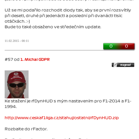
Už se mi podařilo rozchodit diody tak, aby se první rozsvítily
při deseti, druhé při jedenácti a poslední při dvanácti tisíc
otáčkách. :-)
Bude to také obsaženo ve středečním update.
11.02.2015 - 00:11
0
0
#57 od
1. Michal GDPR
Ke stažení je rfDynHUD s mým nastavením pro F1-2014 a F1-
1994.
http://www.ceskaf1liga.cz/stahuj/ostatni/rfDynHUD.zip
Rozbalte do rFactor.