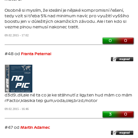
Osobně si myslím, že ideální je nějaké kompromisní řešení,
tedy vzít si třeba 5% nad minimum navíc pro využití vyššího
boostu jen v důležitých okamžicích závodu. Ale i ten kdo si
vezme plnou nemusí nakonec tratit.
09.02.2015 - 17:02
0
0
#48 od
Franta Peternai
d3d9..dll,ale né ta co je ke stáhnutí z ligy.ten hud mám co mám
rFactor,klasika tep gum,voda,olej,brzd,motor
09.02.2015 - 16:46
3
0
#47 od
Martin Adamec