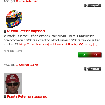
#51 od
Martin Adamec
Michal Brezina napsáno:
jo když už jsme u těch otáček, tak rDynHud mi ukazuje na
otačkomeru 13000 a rFactor otačkoměr 15500, tak co je ted
správně?
http://martikada.rajce.idnes.cz/rFactor#Otacky.jpg
09.02.2015 - 19:08
2
0
#50 od
1. Michal GDPR
Franta Peternai napsáno: