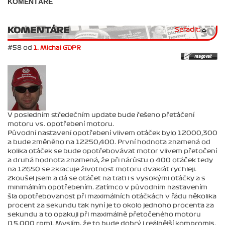
KOMENTÁŘE
KOMENTÁRE
Seřadit:
#58 od
1. Michal GDPR
V posledním středečním update bude řešeno přetáčení
motoru vs. opotřebení motoru.
Původní nastavení opotřebení vlivem otáček bylo 12000,300
a bude změněno na 12250,400. První hodnota znamená od
kolika otáček se bude opotřebovávat motor vlivem přetočení
a druhá hodnota znamená, že při nárůstu o 400 otáček tedy
na 12650 se zkracuje životnost motoru dvakrát rychleji.
Zkoušel jsem a dá se otáčet na trati i s vysokými otáčky a s
minimálním opotřebením. Zatímco v původním nastavením
šla opotřebovanost při maximálních otáčkách v řádu několika
procent za sekundu tak nyní je to okolo jednoho procenta za
sekundu a to opakuji při maximálně přetočeného motoru
(15.000 rpm). Myslím, že to bude dobrý i reálnější kompromis.