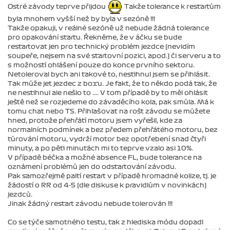
Ostré závody teprve přijdou
Takže tolerance k restartům
byla mnohem vyšší než by byla v sezóně !!!
Takže opakuji, v reálné sezóně už nebude žádná tolerance
pro opakování startu. Řekněme, že v áčku se bude
restartovat jen pro technický problém jezdce (nevidím
soupeře, nejsem na své startovní pozici, apod.) či serveru a to
s možností ohlášení pouze do konce prvního sektoru.
Netoleroval bych ani takové to, nestihnul jsem se přihlásit.
Tak může jet jezdec z boxu. Je fakt, že to někdo podá tak, že
ne nestihnul ale nešlo to .... V tom případě by to měl ohlásit
ještě než se rozjedeme do závaděcího kola, pak smůla. Má k
tomu chat nebo TS. Přihlašovat na rošt závodu se můžete
hned, protože přehřátí motoru jsem vyřešil, kde za
normalních podmínek a bez předem přehřátého motoru, bez
tůrování motoru, vydrží motor bez opotřebení snad čtyři
minuty, a po pěti minutách mi to teprve vzalo asi 10%.
V případě béčka a možné absence FL, bude tolerance na
oznámení problémů jen do odstartování závodu.
Pak samozřejmě paltí restart v případě hromadné kolize, tj. je
žádostí o RR od 4-5 (dle diskuse k pravidlům v novinkách)
jezdců.
Jinak žádný restart závodu nebude tolerován !!!
Co se týče samotného testu, tak z hlediska módu dopadl