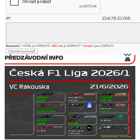
IP:
216.73.217.65
Nastavení:
• HTML je VYPNUTÉ •
BBCode
je ZAPNUTÝ •
Smajlíci
jsou ZAPNUTI
PŘEDZÁVODNÍ INFO