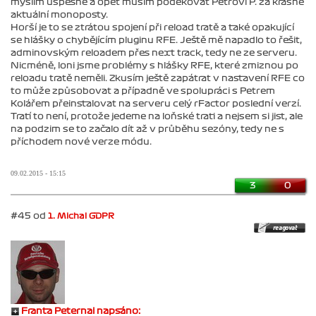
myslím úspěšně a opět musím poděkovat Petrovi P. za krásné
aktuální monoposty.
Horší je to se ztrátou spojení při reload tratě a také opakující
se hlášky o chybějícím pluginu RFE. Ještě mě napadlo to řešit,
adminovským reloadem přes next track, tedy ne ze serveru.
Nicméně, loni jsme problémy s hlášky RFE, které zmiznou po
reloadu tratě neměli. Zkusím ještě zapátrat v nastavení RFE co
to může způsobovat a případně ve spolupráci s Petrem
Kolářem přeinstalovat na serveru celý rFactor poslední verzí.
Tratí to není, protože jedeme na loňské trati a nejsem si jist, ale
na podzim se to začalo dít až v průběhu sezóny, tedy ne s
příchodem nové verze módu.
09.02.2015 - 15:15
3
0
#45 od
1. Michal GDPR
Franta Peternai napsáno: