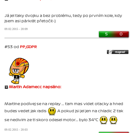
Já jel taky dvojku a bez problému, tedy po prvním kole, kdy
jsem asi párkrát přetočil:-)
09.02.2015 - 20:09
5
0
#53 od
PP_GDPR
Martin Adamecc napsáno:
Martine podívej se na replay ... tam mas videt otacky a hned
budes vedet jak radis
A pokud jsi jel jen na chladic 2 tak
se nedivim ze ti skoro odesel motor... bylo 34°C
09.02.2015 - 20:03