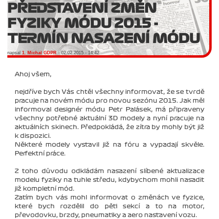
PŘEDSTAVENÍ ZMĚN
FYZIKY MÓDU 2015 -
TERMÍN NASAZENÍ MÓDU
napsal
1. Michal GDPR
- 02.02.2015 - 14:42
Ahoj všem,
nejdříve bych Vás chtěl všechny informovat, že se tvrdě
pracuje na novém módu pro novou sezónu 2015. Jak měl
informoval designér módu Petr Palásek, má připraveny
všechny potřebné aktuální 3D modely a nyní pracuje na
aktuálních skinech. Předpokládá, že zítra by mohly být již
k dispozici.
Některé modely vystavil již na fóru a vypadají skvěle.
Perfektní práce.
Z toho důvodu odkládám nasazení slíbené aktualizace
modelu fyziky na tuhle středu, kdybychom mohli nasadit
již kompletní mód.
Zatím bych vás mohl informovat o změnách ve fyzice,
které bych rozdělil do pěti sekcí a to na motor,
převodovku, brzdy, pneumatiky a aero nastavení vozu.