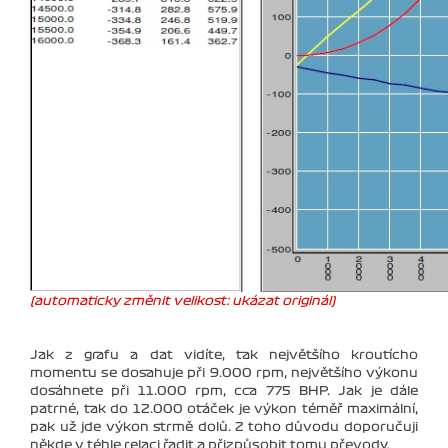
(automaticky změnit velikost: ukázat originál)
Jak z grafu a dat vidíte, tak největšího kroutícho
momentu se dosahuje při 9.000 rpm, největšího výkonu
dosáhnete při 11.000 rpm, cca 775 BHP. Jak je dále
patrné, tak do 12.000 otáček je výkon téměř maximální,
pak už jde výkon strmě dolů. Z toho důvodu doporučuji
někde v téhle relaci řadit a přizpůsobit tomu převody.