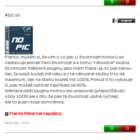
3
0
#52 od
Franto, myslím si, že vím o co jde. U životnosti motorů se
nastavuje jednak fixní životnost a k tomu "náhodná" složka
životnosti. Některé pluginy, jako mám třeba i já, to pak berou
tak, že když budeš mít kliku a z té náhodné složky ti to dá
maximum, tak na startu budeš mít 100%. Pokud ti to vylosuje
0, pak můžeš začínat například se 60%.
Některé další pluginy mohou asi ukazovat (přepočítávat)
vždy 100% ale s tím, že pak ta životnost ubíhá rychleji.
Ale to je jen moje domněnka.
Franta Peternai napsáno:
09.02.2015 - 19:14
0
0