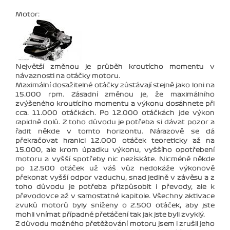
Motor:
Největší změnou je průběh kroutícho momentu v
návaznosti na otáčky motoru.
Maximální dosažitelné otáčky zůstávají stejně jako loni na
15.000 rpm. Zásadní změnou je, že maximálního
zvýšeného kroutícího momentu a výkonu dosáhnete při
cca. 11.000 otáčkách. Po 12.000 otáčkách jde výkon
rapidně dolů. Z toho důvodu je potřeba si dávat pozor a
řadit někde v tomto horizontu. Nárazově se dá
překračovat hranici 12.000 otáček teoreticky až na
15.000, ale krom úpadku výkonu, vyššího opotřebení
motoru a vyšší spotřeby nic nezískáte. Nicméně někde
po 12.500 otáček už váš vůz nedokáže výkonově
překonat vyšší odpor vzduchu, snad jedině v závěsu a z
toho důvodu je potřeba přizpůsobit i převody, ale k
převodovce až v samostatné kapitole. Všechny aktivace
zvuků motorů byly sníženy o 2.500 otáček, aby jste
mohli vnímat případné přetáčení tak jak jste byli zvyklý.
Z důvodu možného přetěžování motoru jsem i zrušil jeho