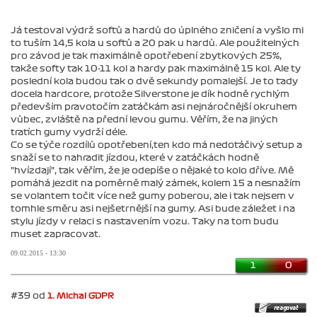
Já testoval výdrž softů a hardů do úplného zničení a vyšlo mi
to tuším 14,5 kola u softů a 20 pak u hardů. Ale použitelných
pro závod je tak maximálně opotřebení zbytkových 25%,
takže softy tak 10-11 kol a hardy pak maximálně 15 kol. Ale ty
poslední kola budou tak o dvě sekundy pomalejší. Je to tady
docela hardcore, protože Silverstone je dík hodně rychlým
především pravotočím zatáčkám asi nejnáročnější okruhem
vůbec, zvláště na přední levou gumu. Věřím, že na jiných
tratích gumy vydrží déle.
Co se týče rozdílů opotřebení,ten kdo má nedotáčivý setup a
snaží se to nahradit jízdou, které v zatáčkách hodně
"hvízdají", tak věřím, že je odepíše o nějaké to kolo dříve. Mě
pomáhá jezdit na poměrně malý zámek, kolem 15 a nesnažím
se volantem točit více než gumy poberou, ale i tak nejsem v
tomhle směru asi nejšetrnější na gumy. Asi bude záležet i na
stylu jízdy v relaci s nastavením vozu. Taky na tom budu
muset zapracovat.
09.02.2015 - 13:30
1
0
#39 od
1. Michal GDPR