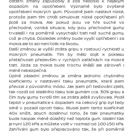
ostatní změny zapůsobily a zda nedošlo k nějakým
dopadům na opotřebení. Významě bylo zvýšené
opotřebení mokrých gum. Původně jsem nastavil nízké,
protože jsem tím chtěl simulovat nízké opotřebení při
jízdě za mokra. Ale pokud jsou ve hře suché vs
přechodné, vzniká situace, kdy jsou přechodné gumy
trvalejší i na poměrně vysychající trati než suché gumy,
což je chyba. Důsledek změny bude vyyší optřebení i za
mokra ale to asi není tolik na škodu.
Další změnou je vyšší ztráta gripu s rostoucí rychlostí u
mokrých pneumatik. Tím by mělo dojít k poklesu
přetáčivosti především v rychlých zatáčkách na mokré
trati. Jízda za mokra bude trochu línější ale zároveň i
méně nebezpečná.
Úplně zásadní změnou je změna jednoho chybného
koeficientu v nastavení tlaku pneumatik, které jsem
převzal z původního módu. Jak jsem při testování zjistil,
tak rozdíl od ideálního tlaku bral gumám cca. 30% gripu a
čím byly gumy tvrdší tím se ztráta ještě zvyšovala. Podíl
teplot v pneumatice s dopadem na celkový grip byl tedy
silně v pozadí oproti tlaku. Musel jsem tento koeficinet
40x snížit, abych dosáhnul toho, že tlak pneumatiky
bude naopak méně důležitý než teplota gum. Ideální tlak
je nyní 120 kPa a můžete volit v rozmezí od 100-150 kPa.
Zahřívání gum bylo přepracováno tak, že při poměrně