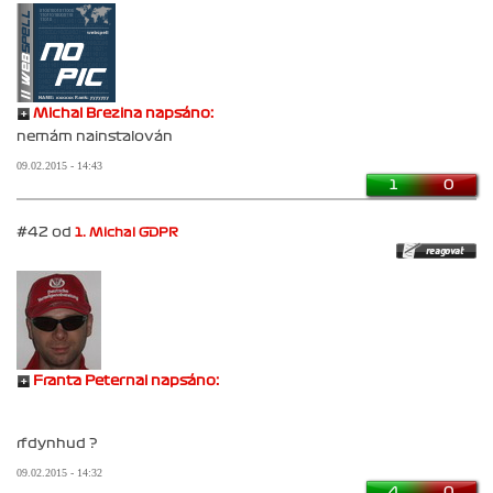
Michal Brezina napsáno:
nemám nainstalován
09.02.2015 - 14:43
1
0
#42 od
1. Michal GDPR
Franta Peternai napsáno:
rfdynhud ?
09.02.2015 - 14:32
4
0