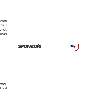
řadil
ntu a
proti
muset
SPONZOŘI
ávodů
t v A