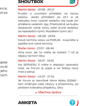
SHOUTBOX
ence,
Martin Slezar -
07.08 - 20:17
ud se
Prosím o urychlení přihlášek na novou
sezonu. Jezdci přihlášení po 15.7. si již
nebudou moci vybírat sedačku ale bude jim
přidělena vedením ligy. Přednostně se budou
obsazovat volné týmy, poté druhé sedačky
od nejslabších týmů. Rozdělení týmů 16.7.
Martin Slezar -
06.08 - 19:54
Nové termíny srazu ve FORUM - koukněte a
zapište své volné termíny.
Štefan Günzl -
27.07 - 08:45
Ahoj kluci, jak to vidíte se srazem ? Už je
nějaký termín? Díky
Martin Slezar -
19.07 - 19:31
ojede
Na SERVERU 2 máte k dispozici upravený
noval
mód, ve Forum je popis a ve Stahuj nový
jeho
mód a setup.
rných
Martin Slezar -
14.07 - 17:41
Ve forum je otevřené téma Módu 2026/2 -
tam směřujte vaše názory a připomínky, po
přečtení krátkého příspěvku. Díky
Všechny zprávy
ANKETA