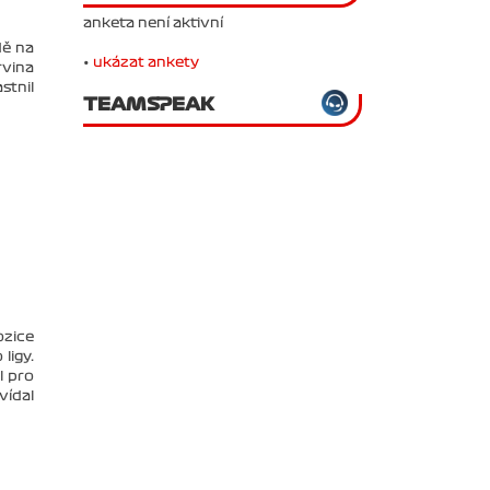
anketa není aktivní
dě na
•
ukázat ankety
rvina
stnil
TEAMSPEAK
ozice
ligy.
l pro
vídal