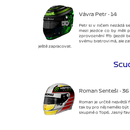
Vávra Petr - 14
Petr si v ničem nezádá s
mezi jezdce co by měli 
zprovoznění ffb (jezdil 
svému bratrovi má, ale zat
ještě zapracovat.
Scu
Roman Senteši - 36
Roman je určitě největší 
tak by pro něj nemělo být
skupině o Top6. Jasný favo