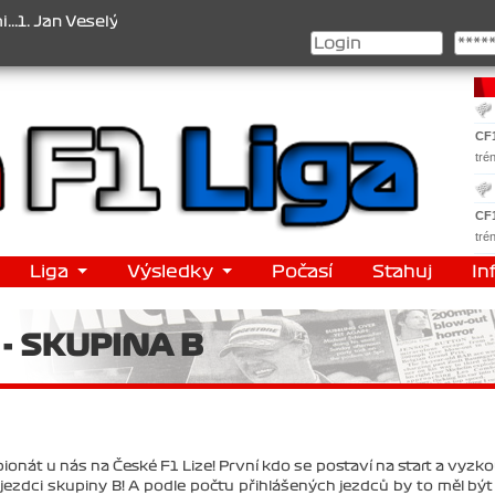
 , 2. Jan Nováček , 3. Jakub Chmelík , Pohár konstruktérů : 1. Ferr
CF
tré
CF
tré
Liga
Výsledky
Počasí
Stahuj
In
 - SKUPINA B
ionát u nás na České F1 Lize! První kdo se postaví na start a vyzko
zdci skupiny B! A podle počtu přihlášených jezdců by to měl být