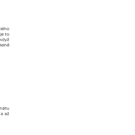
hlého
je to
 když
delně
onátu
 a až