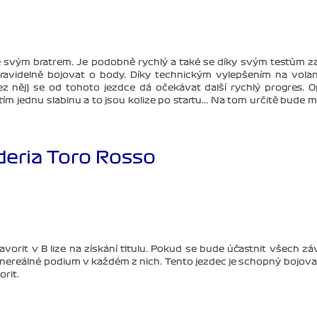
e svým bratrem. Je podobně rychlý a také se díky svým testům za
pravidelně bojovat o body. Díky technickým vylepšením na vola
bez něj) se od tohoto jezdce dá očekávat další rychlý progres. O
ím jednu slabinu a to jsou kolize po startu... Na tom určitě bude 
deria Toro Rosso
favorit v B lize na získání titulu. Pokud se bude účastnit všech z
 nereálné podium v každém z nich. Tento jezdec je schopný bojova
rit.