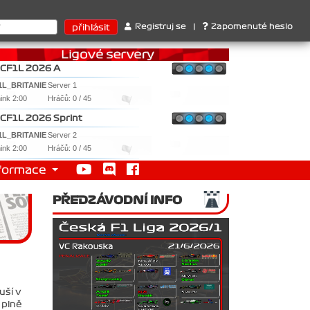
ari . 2. Williams , 3. RedBull ..... SprintCup - 1. Jan Nováček , 
Registruj se
|
Zapomenuté heslo
CF1L 2026 A
1L_BRITANIE
Server 1
nink 2:00
Hráčů: 0 / 45
CF1L 2026 Sprint
1L_BRITANIE
Server 2
nink 2:00
Hráčů: 0 / 45
formace
PŘEDZÁVODNÍ INFO
uší v
 plně