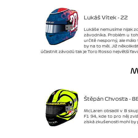
Lukáš Vítek - 22
Lukáše nemusíme nijak zd
závodníka. Problém u toho
určitě nesporný, ale mál
by na to měl. Již několik
účastnit závodů tak je Toro Rosso největší fav
M
Štěpán Chvosta - 8
McLaren obsadil v B sku
F1 94, kde to pro něj zvl
získá zkušenosti mohl by 