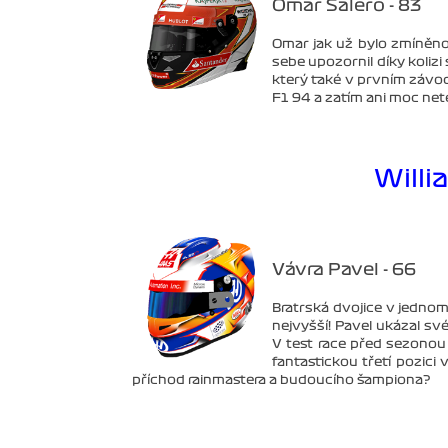
Omar Salero - 83
Omar jak už bylo zmíněno
sebe upozornil díky kolizi
který také v prvním závod
F1 94 a zatím ani moc net
Willi
Vávra Pavel - 66
Bratrská dvojice v jednom
nejvyšší! Pavel ukázal sv
V test race před sezonou
fantastickou třetí pozici 
příchod rainmastera a budoucího šampiona?