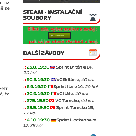
ou na
ně se
STEAM - INSTALAČNÍ
SOUBORY
DALŠÍ ZÁVODY
.:
23.8. 19:30
Sprint Británie 14
,
20 kol
.:
30.8. 19:30
VC Británie
, 40 kol
.:
6.9. 19:30
Sprint Italie 14
, 20 kol
velmi
.:
20.9. 19:30
VC Itálie
, 40 kol
é, že
.:
27.9. 19:30
VC Turecko
, 44 kol
.:
29.9. 19:30
Sprint Turecko 15
,
22 kol
.:
4.10. 19:30
Sprint Hockenheim
17
, 25 kol