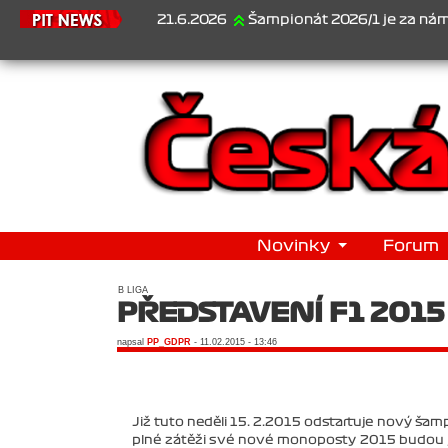
21.6.2026
Šampionát 2026/1 je za námi...1. Jan Veselý
Novinky
Forum
B LIGA
PŘEDSTAVENÍ F1 2015
napsal
PP_GDPR
- 11.02.2015 - 13:46
Již tuto neděli 15. 2.2015 odstartuje nový šamp
plné zátěži své nové monoposty 2015 budou je