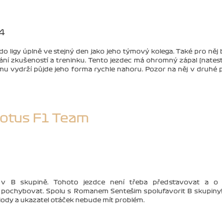
44
 do ligy úplně ve stejný den jako jeho týmový kolega. Také pro něj
rání zkušeností a treninku. Tento jezdec má ohromný zápal (nates
 mu vydrží půjde jeho forma rychle nahoru. Pozor na něj v druhé 
otus F1 Team
 v B skupině. Tohoto jezdce není třeba představovat a o 
 pochybovat. Spolu s Romanem Sentešim spolufavorit B skupiny
iody a ukazatel otáček nebude mít problém.