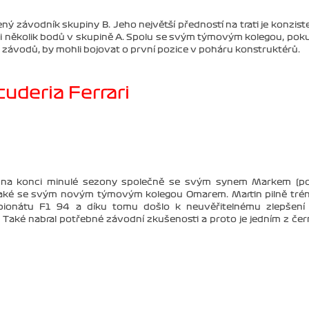
ný závodník skupiny B. Jeho největší předností na trati je konzist
at i několik bodů v skupině A. Spolu se svým týmovým kolegou, pok
 závodů, by mohli bojovat o první pozice v poháru konstruktérů.
cuderia Ferrari
il na konci minulé sezony společně se svým synem Markem (p
také se svým novým týmovým kolegou Omarem. Martin pilně tré
pionátu F1 94 a díku tomu došlo k neuvěřitelnému zlepšení 
. Také nabral potřebné závodní zkušenosti a proto je jedním z če