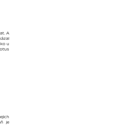
at. A
kázal
ako u
Lotus
ejich
aň je