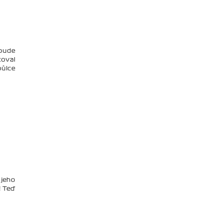
 bude
toval
půlce
jeho
! Teď