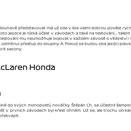
louhavě představovat má už zde v lize velmi dobrou pověst ryc
to jezdce je nízká účast v závodech a také na testování... talent 
o testování mu neumožňuje bojovat v každém závodě o vítězství i
rát odmítnul přestup do skupiny A. Pokud se budou oba jezdci pravi
orit sezony.
cLaren Honda
8
pině do svých monopostů nováčky. Štěpán Ch. se účastnil šampi
ášť v prvních závodech byl křest ohněm. Už se, ale trochu otrkal
překvapit.