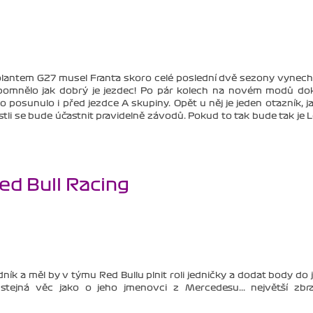
lantem G27 musel Franta skoro celé poslední dvě sezony vynech
omnělo jak dobrý je jezdec! Po pár kolech na novém modů do
o posunulo i před jezdce A skupiny. Opět u něj je jeden otazník, j
stli se bude účastnit pravidelně závodů. Pokud to tak bude tak je 
ed Bull Racing
ík a měl by v týmu Red Bullu plnit roli jedničky a dodat body do j
í stejná věc jako o jeho jmenovci z Mercedesu... největší zbr