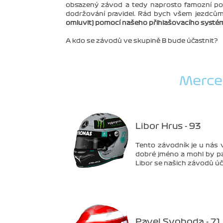
obsazený závod a tedy naprosto famozní pod
dodržování pravidel. Rád bych všem jezdcům
omluvit) pomocí našeho přihlašovacího systé
A kdo se závodů ve skupině B bude účastnit?
Merce
Libor Hrus - 93
Tento závodník je u nás v
dobré jméno a mohl by patř
Libor se našich závodů účas
Pavel Svoboda - 71