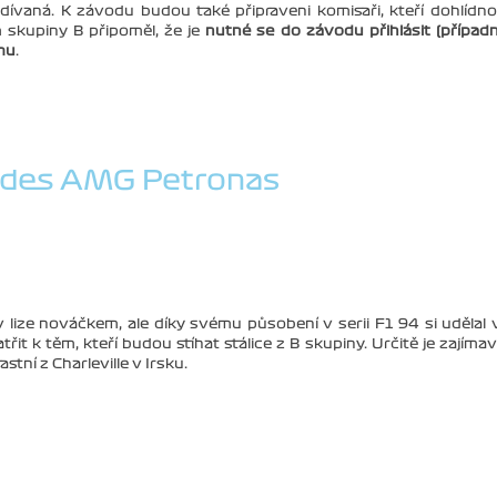
ívaná. K závodu budou také připraveni komisaři, kteří dohlídn
 skupiny B připoměl, že je
nutné se do závodu přihlásit (případ
mu
.
des AMG Petronas
 lize nováčkem, ale díky svému působení v serii F1 94 si udělal 
it k těm, kteří budou stíhat stálice z B skupiny. Určitě je zajímav
tní z Charleville v Irsku.