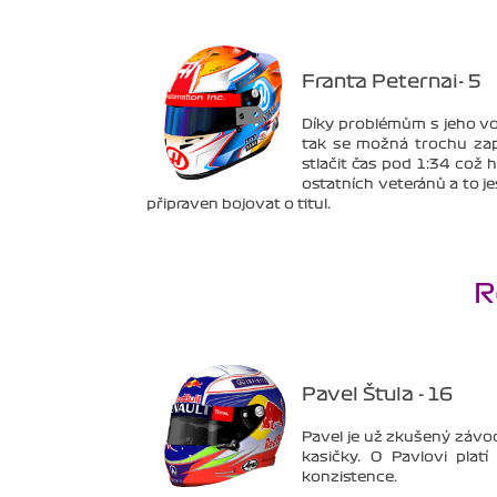
Franta Peternai- 5
Díky problémům s jeho vo
tak se možná trochu zap
stlačit čas pod 1:34 což h
ostatních veteránů a to je
připraven bojovat o titul.
R
Pavel Štula - 16
Pavel je už zkušený závodn
kasičky. O Pavlovi plat
konzistence.