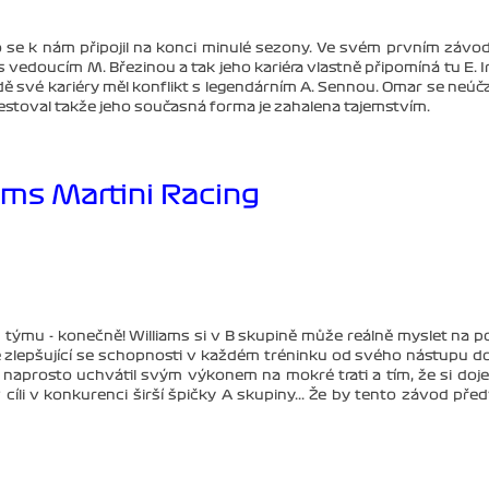
 se k nám připojil na konci minulé sezony. Ve svém prvním závo
 s vedoucím M. Březinou a tak jeho kariéra vlastně připomíná tu E. I
ě své kariéry měl konflikt s legendárním A. Sennou. Omar se neúča
estoval takže jeho současná forma je zahalena tajemstvím.
ams Martini Racing
 týmu - konečně! Williams si v B skupině může reálně myslet na p
é zlepšující se schopnosti v každém tréninku od svého nástupu do 
 naprosto uchvátil svým výkonem na mokré trati a tím, že si doje
v cíli v konkurenci širší špičky A skupiny... Že by tento závod před