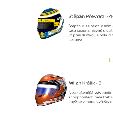
Štěpán Převrátil - 
Štěpán P. se přidal k nám
tato sezona hlavně o sbí
již přes 400kol) a pokud
sezony!
L
Milan Králík - 8
Nejzkušenější závodník
schopnostech není třeba
když se v modu vyřešily d