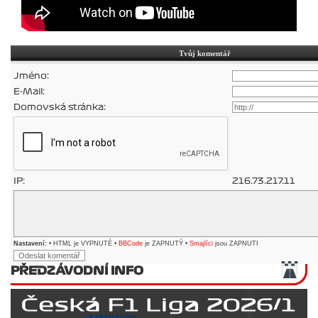
Tvůj komentář
Jméno:
E-Mail:
Domovská stránka:
IP:
216.73.217.11
Nastavení:
• HTML je VYPNUTÉ •
BBCode
je ZAPNUTÝ •
Smajlíci
jsou ZAPNUTI
PŘEDZÁVODNÍ INFO