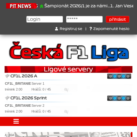
21.6.2026
Šampionát 2026/1 je za námi...1. Jan Veselý , 2. Jan 
Registruj se
|
Zapomenuté heslo
CF1L 2026 A
CF1L_BRITANIE
Server 1
trénink 2:00
Hráčů: 0 / 45
CF1L 2026 Sprint
CF1L_BRITANIE
Server 2
trénink 2:00
Hráčů: 0 / 45
A LIGA