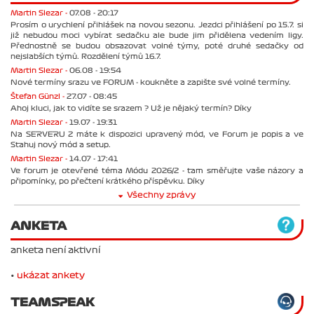
Martin Slezar -
07.08 - 20:17
Prosím o urychlení přihlášek na novou sezonu. Jezdci přihlášení po 15.7. si
již nebudou moci vybírat sedačku ale bude jim přidělena vedením ligy.
Přednostně se budou obsazovat volné týmy, poté druhé sedačky od
nejslabších týmů. Rozdělení týmů 16.7.
Martin Slezar -
06.08 - 19:54
Nové termíny srazu ve FORUM - koukněte a zapište své volné termíny.
Štefan Günzl -
27.07 - 08:45
Ahoj kluci, jak to vidíte se srazem ? Už je nějaký termín? Díky
Martin Slezar -
19.07 - 19:31
Na SERVERU 2 máte k dispozici upravený mód, ve Forum je popis a ve
Stahuj nový mód a setup.
Martin Slezar -
14.07 - 17:41
Ve forum je otevřené téma Módu 2026/2 - tam směřujte vaše názory a
připomínky, po přečtení krátkého příspěvku. Díky
Všechny zprávy
ANKETA
anketa není aktivní
•
ukázat ankety
TEAMSPEAK