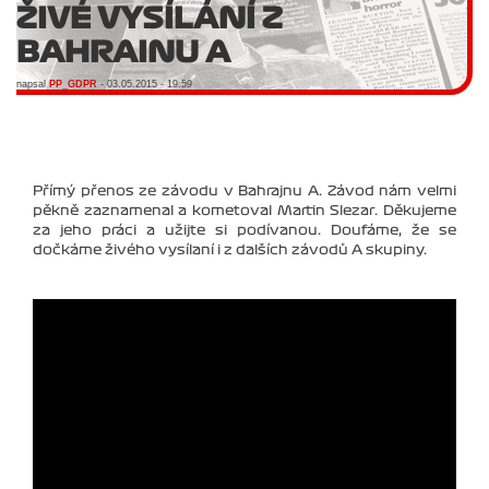
ŽIVÉ VYSÍLÁNÍ Z
BAHRAINU A
napsal
PP_GDPR
- 03.05.2015 - 19:59
Přímý přenos ze závodu v Bahrajnu A. Závod nám velmi
pěkně zaznamenal a kometoval Martin Slezar. Děkujeme
za jeho práci a užijte si podívanou. Doufáme, že se
dočkáme živého vysílaní i z dalších závodů A skupiny.