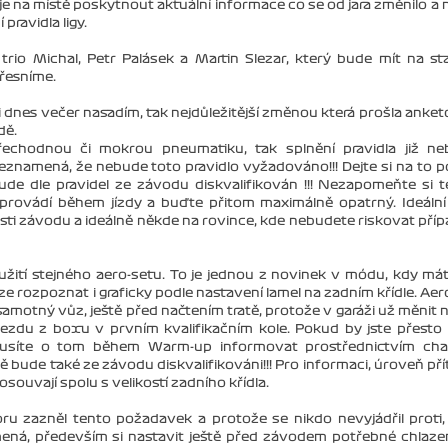
 je na místě poskytnout aktuální informace co se od jara změnilo a 
pravidla ligy.
rio Michal, Petr Palásek a Martin Slezar, který bude mít na st
řesníme.
i dnes večer nasadím, tak nejdůležitější změnou která prošla anketo
dě.
řechodnou či mokrou pneumatiku, tak splnění pravidla již n
namená, že nebude toto pravidlo vyžadováno!!! Dejte si na to p
bude dle pravidel ze závodu diskvalifikován !!! Nezapomeňte si t
rovádí během jízdy a buďte přitom maximálně opatrný. Ideální 
ásti závodu a ideálně někde na rovince, kde nebudete riskovat pří
žití stejného aero-setu. To je jednou z novinek v módu, kdy má
lze rozpoznat i graficky podle nastavení lamel na zadním křídle. Aer
 samotný vůz, ještě před načtením tratě, protože v garáži už měnit n
ezdu z boxu v prvním kvalifikačním kole. Pokud by jste přesto
musíte o tom během Warm-up informovat prostřednictvím cha
 bude také ze závodu diskvalifikováni!!! Pro informaci, úroveň pří
souvají spolu s velikostí zadního křídla.
fóru zazněl tento požadavek a protože se nikdo nevyjádřil proti,
mená, především si nastavit ještě před závodem potřebné chlaze