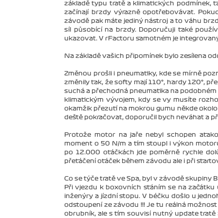
základě typu tratě a klimatických podmínek, tak
začínají brzdy výrazně opotřebovávat. Poku
závodě pak máte jediný nástroj a to váhu brzd
síl působící na brzdy. Doporučuji také pou
ukazovat. V rFactoru samotném je integrovaný
Na základě vašich připomínek bylo zesílena odo
Změnou prošli i pneumatiky, kde se mírně pozm
změnily tak, že softy mají 110°, hardy 120°, p
suchá a přechodná pneumatika na podobném grip
klimatickým vývojem, kdy se vy musíte rozhod
okamžik přezutí na mokrou gumu někde okolo 3
deště pokračovat, doporučil bych neváhat a p
Protože motor na jaře nebyl schopen atakov
moment o 50 N/m a tím stoupl i výkon motoru
po 12.000 otáčkách jde poměrně rychle dol
přetáčení otáček během závodu ale i při startov
Co se týče tratě ve Spa, byl v závodě skupiny 
Při vjezdu k boxovních stáním se na začátku 
inženýry a jízdní stopu. V béčku došlo u jedn
odstoupení ze závodu !!! Je tu reálná možnost 
obrubník, ale s tím souvisí nutný update trat