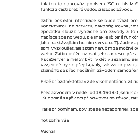
tak ten to doprovází popisem "SC in this lap"
funkci z části přebírá vedoucí jezdec závodu.
Zatím poslední informace se bude týkat p
konektivitou na serveru, nakonfigurovali j
zpočátku sloužit výhradně pro závody a to
nabídce zde na webu, ale jinak je již plně fu
jako na stávajícím herním serveru. Tj. žádné
sami vyzkoušet, ale zatím neručím za možné 
webu. Zatím můžu napsat jeho adresu, přes 
RaceServer a měl by být i vidět v seznamu ser
vzájemně by se přepisovaly, tak zatím pracuj
stejné.To se před nedělním závodem samozřejm
Piště případné dotazy zde v komentářích, ať
Před závodem v neděli od 18:45-19:0 jsem k dis
19. hodině se již chci připravovat na závod, tak
Také připomínám, aby jste se nezapomněli, zde
Toť zatím vše
Michal