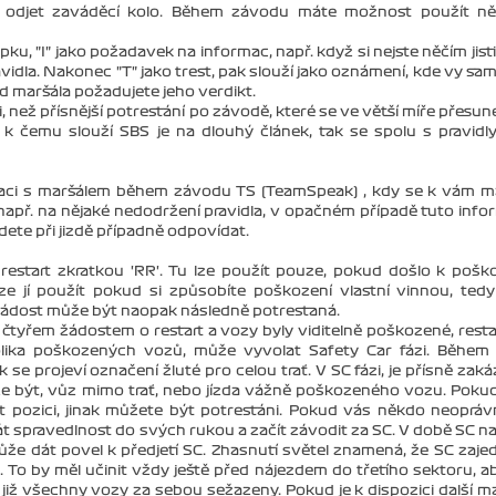
 odjet zaváděcí kolo. Během závodu máte možnost použít něk
u, "I" jako požadavek na informac, např. když si nejste něčím jisti
ravidla. Nakonec "T" jako trest, pak slouží jako oznámení, kde vy sami
od maršála požadujete jeho verdikt.
, než přísnější potrestání po závodě, které se ve větší míře přesune
k čemu slouží SBS je na dlouhý článek, tak se spolu s pravidly 
aci s maršálem během závodu TS (TeamSpeak) , kdy se k vám m
apř. na nějaké nedodržení pravidla, v opačném případě tuto info
ete při jizdě případně odpovídat.
restart zkratkou 'RR'. Tu lze použít pouze, pokud došlo k pošk
ze jí použít pokud si způsobíte poškození vlastní vinnou, ted
ádost může být naopak následně potrestaná.
 čtyřem žádostem o restart a vozy byly viditelně poškozené, resta
lika poškozených vozů, může vyvolat Safety Car fázi. Během 
 se projeví označení žluté pro celou trať. V SC fázi, je přísně zak
že být, vůz mimo trať, nebo jízda vážně poškozeného vozu. Pokud
tit pozici, jinak můžete být potrestáni. Pokud vás někdo neoprá
 brát spravedlnost do svých rukou a začít závodit za SC. V době SC na 
ůže dát povel k předjetí SC. Zhasnutí světel znamená, že SC zaje
To by měl učinit vždy ještě před nájezdem do třetího sektoru, a
ou již všechny vozy za sebou sežazeny. Pokud je k dispozici další ma