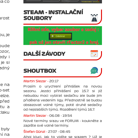
na co
STEAM - INSTALAČNÍ
SOUBORY
arost
u, je
ebude
ozor,
DALŠÍ ZÁVODY
edy i
je si
padný
SHOUTBOX
Martin Slezar -
20:17
te na
Prosím o urychlení přihlášek na novou
o-set
sezonu. Jezdci přihlášení po 15.7. si již
nebudou moci vybírat sedačku ale bude jim
elze.
přidělena vedením ligy. Přednostně se budou
 před
obsazovat volné týmy, poté druhé sedačky
tu a
od nejslabších týmů. Rozdělení týmů 16.7.
tlaku
Martin Slezar -
06.08 - 19:54
Nové termíny srazu ve FORUM - koukněte a
zapište své volné termíny.
 byly
Štefan Günzl -
27.07 - 08:45
ní na
Ahoj kluci, jak to vidíte se srazem ? Už je