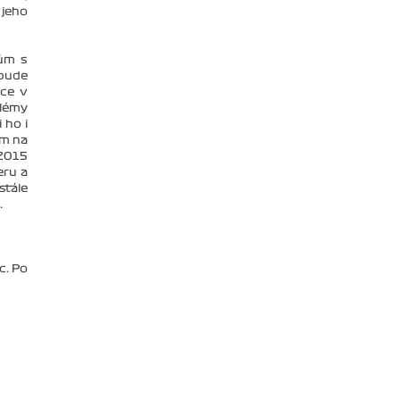
 jeho
ům s
 bude
pce v
blémy
 ho i
em na
 2015
eru a
stále
.
c. Po