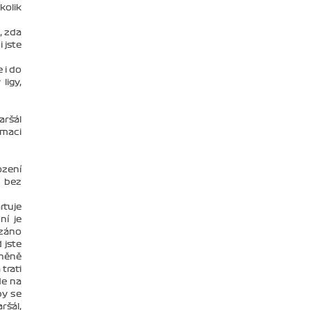
olik
, zda
 jste
 i do
ligy,
aršál
rmaci
ození
y bez
rtuje
ní je
ázáno
 jste
vněně
trati
de na
by se
ršál,