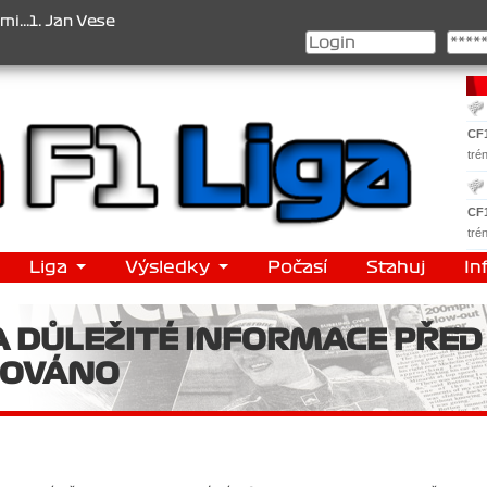
elý , 2. Jan Nováček , 3. Jakub Chmelík , Pohár konstruktérů : 1. F
CF
tré
CF
tré
Liga
Výsledky
Počasí
Stahuj
In
A DŮLEŽITÉ INFORMACE PŘED
ZOVÁNO