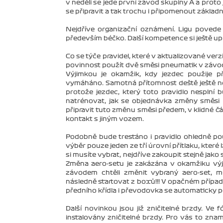
v neděli se jede první závod skupiny A a proto
se připravit a tak trochu i připomenout základní 
Nejdříve organizační oznámení. Ligu povede t
především béčko. Další kompetence si ještě up
Co se týče pravidel, které v aktualizované verz
povinnost použít dvě směsi pneumatik v závo
Výjimkou je okamžik, kdy jezdec použije p
vymáháno. Samotná přítomnost deště ještě nez
protože jezdec, který toto pravidlo nesplní 
natrénovat, jak se objednávka změny směsi p
připravit tuto změnu směsi předem, v klidné č
kontakt s jiným vozem.
Podobně bude trestáno i pravidlo ohledně pou
výběr pouze jeden ze tří úrovní přítlaku, které 
si musíte vybrat, nejdříve zakoupit stejně jako
Změna aero-setu je zakázána v okamžiku výj
závodem chtěli změnit vybraný aero-set, 
následně startovat z boxů!!! V opačném případě
předního křídla i převodovka se automaticky po
Další novinkou jsou již zničitelné brzdy. Ve 
instalovány zničitelné brzdy. Pro vás to zna