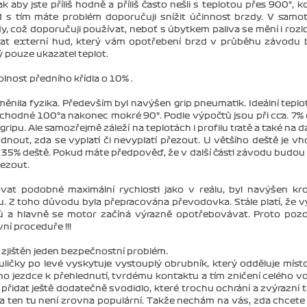
 aby jste příliš hodně a příliš často nešli s teplotou přes 900°, k
d s tím máte problém doporučuji snížit účinnost brzdy. V sam
y, což doporučuji používat, neboť s úbytkem paliva se mění i rozl
žívat externí hud, který vám opotřebení brzd v průběhu závodu
 pouze ukazatel teplot.
lnost předního křídla o 10% .
ěnila fyzika. Především byl navýšen grip pneumatik. Ideální teplo
řechodné 100°a nakonec mokré 90°. Podle výpočtů jsou při cca. 7% 
u. Ale samozřejmě záleží na teplotách i profilu tratě a také na d
nout, zda se vyplatí či nevyplatí přezout. U většího deště je v
5% deště. Pokud máte předpověď, že v další části závodu budou 
řezout.
at podobné maximální rychlosti jako v reálu, byl navýšen kro
. Z toho důvodu byla přepracována převodovka. Stále platí, že 
ů a hlavně se motor začíná výrazně opotřebovávat. Proto poz
ní proceduře !!!
B zjištěn jeden bezpečnostní problém.
uličky po levé vyskytuje vystouplý obrubník, který odděluje míst
oho jezdce k přehlednutí, tvrdému kontaktu a tím zničení celého v
přidat ještě dodatečně svodidlo, které trochu ochrání a zvýrazní 
ě a ten tu není zrovna populární. Takže nechám na vás, zda chcete