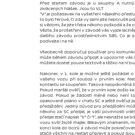
Před startem závodu je u skupiny A nutný
zkrácených hlášek. Jsou to V,I,T
"V" je požadavek na vyšetření nějakého přestupk
to bylo férové, či zda vy sami jste neporušili p
si vědomi, že jste třeba někoho poškodili a že 
Vězte, že prošetření v závodě vás vyjde laciněji
dalšího závodu prostřednictvím SBS. Co je a 
podívejte i na ně.
Všeobecně doporučuji používat pro komunik
může během závodu připojit a upozornit vás n
můžete dostat pouze textově a těžko na ní bud
Nakonec v 1. kole je možné ještě požádat o 
vašeho vozu při souboji v prvním kole. Nel
kontaktu se soupeřem. Taková neoprávněná ž
Pokud maršál ověří, že v prvním kole došlo ke
závod. Pokud je žádostí méně nebo není to
opakovaně psáno v chatu SC a ještě ověřuji jak
předjíždění. Jediný důvod pro předjíždění mů
někoho za SC předjel, je vaší povinností vrá
předjel stačí napsat "V" či "I", ale nesnažte se
vozu svítí žlutě maják. Blikavým znamením, m
konci kola do boxů a závod může pokračovat. 
stačili všichni na restart připravit a pokud js