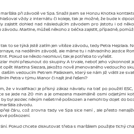
st maršála při závodě ve Spa. Snažil jsem se Honzu Knotka kontakt
lašoval vždy z internátu či koleje, tak je možné, že bude k dipozi
 zajistit dohled nad následujícím závodem pro jistotu i od něk
o závodu. Martine, můžeš někoho z béčka zajistit, případně, pomůž
tak to se týká jistě zatím jen vítěze závodu, tedy Petra Hejzlara. 
ternaye, na nedělním závodě, ale máme tu i náhradního jezdce R
tnit. Pokud se někdo neomluví, tak je potřeba to vyřešit.
jzlar mohl přesunout do skupiny A trvale, neboť jeho výkonnost j
at opět Martina Slezara, jakožto nově jmenovaného vedoucího sk
s dalším vedoucím Petrem Paláskem, který se nám již vrátil ze sva
stěním Petra v týmu Manor či najít jiné řešení?
že v kvalifikaci je přísný zákaz návratu na trať po použití ESC,
ikace se jede na 20 min a je omezena maximálně osmi odjetými kol
d by byl jezdec někým nešetrně poškozen a nemohl by dojet do box
 maršála závodu.
přeji čáru, což zrovna tady ve Spa sice není , ale přesto nenajíž
i své poškození.
ování. Pokud chcete diskutovat třeba s maršálem použijte tichý cha