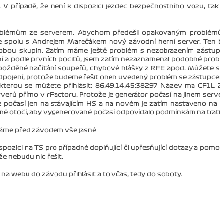
. V případě, že není k dispozici jezdec bezpečnostního vozu, tak
roblémům ze serverem. Abychom předešli opakovaným problém
sme spolu s Andrejem Marečákem nový závodní herní server. Ten
 obou skupin. Zatím máme ještě problém s nezobrazením zástu
nkční a podle prvních pocitů, jsem zatím nezaznamenal podobné pro
 zpožděné načítání soupeřů, chybové hlášky z RFE apod. Můžete si
odpojení, protože budeme řešit onen uvedený problém se zástupc
kterou se můžete přihlásit: 86.49.14.45:38297 Název má CF1L
verů přímo v rFactoru. Protože je generátor počasí na jiném serv
e počasí jen na stávajícím HS a na novém je zatím nastaveno na 
ě otočí, aby vygenerované počasí odpovídalo podmínkám na trati
 máme před závodem vše jasné
pozici na TS pro případné doplňující či upřesňující dotazy a pomo
že nebudu nic řešit.
 na webu do závodu přihlásit a to včas, tedy do soboty.