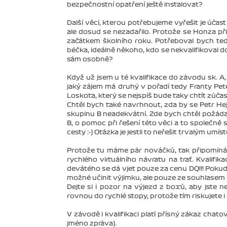
bezpečnostní opatření ještě instalovat?
Další věcí, kterou potřebujeme vyřešit je úča
ale dosud se nezadařilo. Protože se Honza přih
začátkem školního roku. Potřeboval bych tedy
béčka, ideálně někoho, kdo se nekvalifikoval d
sám osobně?
Když už jsem u té kvalifikace do závodu sk. A, 
jaký zájem má druhý v pořadí tedy Franty Pe
Loskota, který se nejspíš bude taky chtít zúčas
Chtěl bych také navrhnout, zda by se Petr He
skupinu B neadekvátní. Zde bych chtěl požád
B, o pomoc při řešení této věci a to společně 
cesty :-) Otázka je jestli to neřešit trvalým umí
Protože tu máme pár nováčků, tak připomínám, 
rychlého virtuálního návratu na trať. Kvalif
devátého se dá vjet pouze za cenu DQ!!! Poku
možné učinit výjimku, ale pouze ze souhlasem
Dejte si i pozor na výjezd z boxů, aby jste ne
rovnou do rychlé stopy, protože tím riskujete 
V závodě i kvalifikaci platí přísný zákaz chat
jméno zpráva).