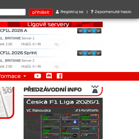
errari . 2. Williams , 3. RedBull ..... SprintCup - 1. Jan Nováček 
Registruj se
|
Zapomenuté heslo
CF1L 2026 A
1L_BRITANIE
Server 1
nink 2:00
Hráčů: 0 / 45
CF1L 2026 Sprint
1L_BRITANIE
Server 2
nink 2:00
Hráčů: 0 / 45
formace
PŘEDZÁVODNÍ INFO