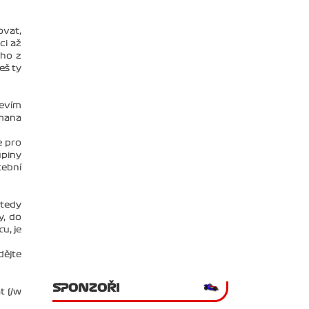
ovat,
ci až
oho z
eš ty
Nevím
omana
e pro
upiny
tební
 tedy
y, do
u, je
dějte
SPONZOŘI
t (/w