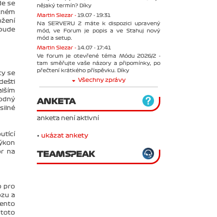
de se
nějaký termín? Díky
otném
Martin Slezar -
19.07 - 19:31
ožení
Na SERVERU 2 máte k dispozici upravený
 bude
mód, ve Forum je popis a ve Stahuj nový
mód a setup.
Martin Slezar -
14.07 - 17:41
Ve forum je otevřené téma Módu 2026/2 -
tam směřujte vaše názory a připomínky, po
přečtení krátkého příspěvku. Díky
ty se
Všechny zprávy
dešti
alším
hodný
ANKETA
silné
anketa není aktivní
utící
•
ukázat ankety
výkon
or na
TEAMSPEAK
o pro
ozu a
tento
 toto