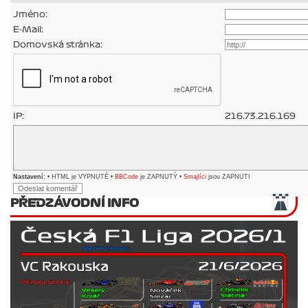
Jméno:
E-Mail:
Domovská stránka:
IP:
216.73.216.169
Nastavení:
• HTML je VYPNUTÉ •
BBCode
je ZAPNUTÝ •
Smajlíci
jsou ZAPNUTI
PŘEDZÁVODNÍ INFO