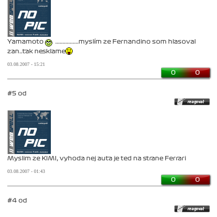
Yamamoto
................myslím ze Fernandino som hlasoval
zan..tak nesklame
03.08.2007 - 15:21
0
0
#5 od
Myslim ze KIMI, vyhoda nej auta je ted na strane Ferrari
03.08.2007 - 01:43
0
0
#4 od