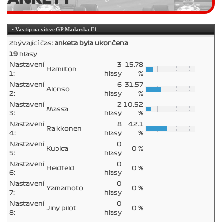
• Vas tip na viteze GP Madarska F1
Zbývající čas:
anketa byla ukončena
19
hlasy
Nastavení
3
15.78
Hamilton
1:
hlasy
%
Nastavení
6
31.57
Alonso
2:
hlasy
%
Nastavení
2
10.52
Massa
3:
hlasy
%
Nastavení
8
42.1
Raikkonen
4:
hlasy
%
Nastavení
0
Kubica
0 %
5:
hlasy
Nastavení
0
Heidfeld
0 %
6:
hlasy
Nastavení
0
Yamamoto
0 %
7:
hlasy
Nastavení
0
Jiny pilot
0 %
8:
hlasy