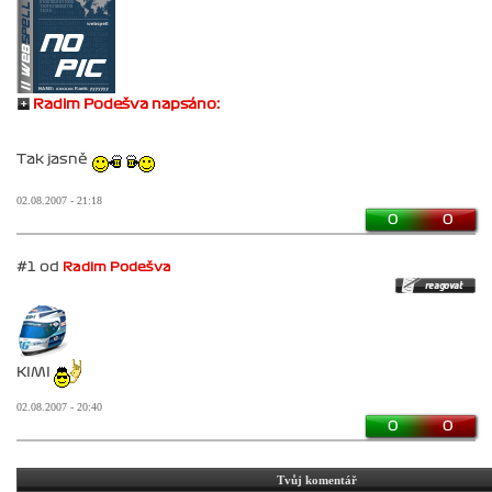
Radim Podešva napsáno:
Tak jasně
02.08.2007 - 21:18
0
0
#1 od
Radim Podešva
KIMI
02.08.2007 - 20:40
0
0
Tvůj komentář