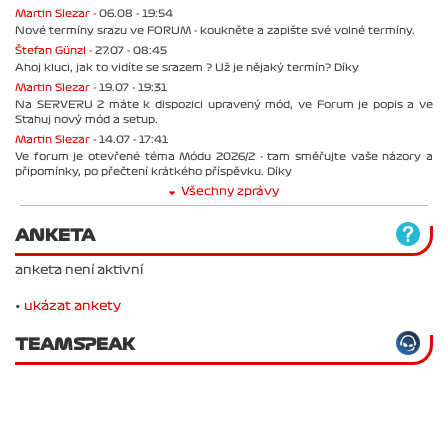
Martin Slezar -
06.08 - 19:54
Nové termíny srazu ve FORUM - koukněte a zapište své volné termíny.
Štefan Günzl -
27.07 - 08:45
Ahoj kluci, jak to vidíte se srazem ? Už je nějaký termín? Díky
Martin Slezar -
19.07 - 19:31
Na SERVERU 2 máte k dispozici upravený mód, ve Forum je popis a ve
Stahuj nový mód a setup.
Martin Slezar -
14.07 - 17:41
Ve forum je otevřené téma Módu 2026/2 - tam směřujte vaše názory a
připomínky, po přečtení krátkého příspěvku. Díky
Všechny zprávy
ANKETA
anketa není aktivní
•
ukázat ankety
TEAMSPEAK