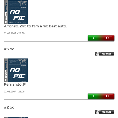
Alfonso. Zna to tam a ma best auto.
02.08.2007 - 23:50
0
0
#3 od
Fernando :P
02.08.2007 - 23:06
0
0
#2 od