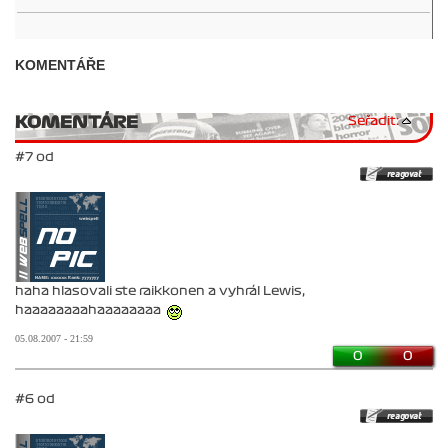
KOMENTÁŘE
KOMENTÁRE
Seřadit:
#7 od
haha hlasovali ste raikkonen a vyhrál Lewis,
haaaaaaaahaaaaaaaa
05.08.2007 - 21:59
0
0
#6 od