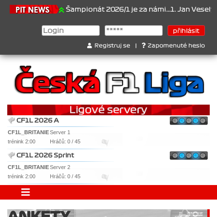
.6.2026
Šampionát 2026/1 je za námi...1. Jan Veselý , 2. Jan Nov
Registruj se
|
Zapomenuté heslo
CF1L 2026 A
CF1L_BRITANIE
Server 1
trénink 2:00
Hráčů: 0 / 45
CF1L 2026 Sprint
CF1L_BRITANIE
Server 2
trénink 2:00
Hráčů: 0 / 45
ANKETY