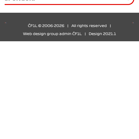
ČF1L © 2006-2026
|
All rights reserved
|
Web design group admin ČF1L
|
Design 2021.1