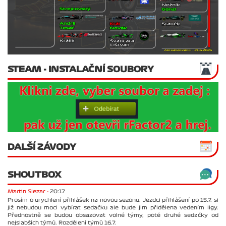
STEAM - INSTALAČNÍ SOUBORY
DALŠÍ ZÁVODY
SHOUTBOX
Martin Slezar -
20:17
Prosím o urychlení přihlášek na novou sezonu. Jezdci přihlášení po 15.7. si
již nebudou moci vybírat sedačku ale bude jim přidělena vedením ligy.
Přednostně se budou obsazovat volné týmy, poté druhé sedačky od
nejslabších týmů. Rozdělení týmů 16.7.