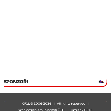
SPONZOŘI
ČF1L © 2006-2026
|
All rights reserved
|
Web design group admin ČF1L
|
Design 2021.1