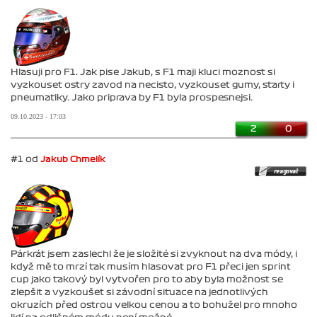
Hlasuji pro F1. Jak pise Jakub, s F1 maji kluci moznost si
vyzkouset ostry zavod na necisto, vyzkouset gumy, starty i
pneumatiky. Jako priprava by F1 byla prospesnejsi.
09.10.2023 - 17:03
2
0
#1 od
Jakub Chmelík
Párkrát jsem zaslechl že je složité si zvyknout na dva módy, i
když mě to mrzí tak musím hlasovat pro F1 přeci jen sprint
cup jako takový byl vytvořen pro to aby byla možnost se
zlepšit a vyzkoušet si závodní situace na jednotlivých
okruzích před ostrou velkou cenou a to bohužel pro mnoho