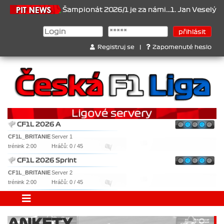
21.6.2026
Šampionát 2026/1 je za námi...1. Jan Veselý , 2. Jan
Registruj se
|
Zapomenuté heslo
CF1L 2026 A
CF1L_BRITANIE
Server 1
trénink 2:00
Hráčů: 0 / 45
CF1L 2026 Sprint
CF1L_BRITANIE
Server 2
trénink 2:00
Hráčů: 0 / 45
ANKETY