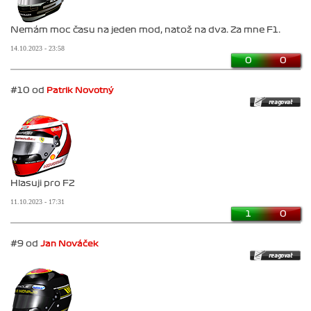
Nemám moc času na jeden mod, natož na dva. Za mne F1.
14.10.2023 - 23:58
0
0
#10 od
Patrik Novotný
Hlasuji pro F2
11.10.2023 - 17:31
1
0
#9 od
Jan Nováček