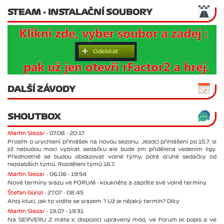
STEAM - INSTALAČNÍ SOUBORY
DALŠÍ ZÁVODY
SHOUTBOX
Martin Slezar -
07.08 - 20:17
Prosím o urychlení přihlášek na novou sezonu. Jezdci přihlášení po 15.7. si
již nebudou moci vybírat sedačku ale bude jim přidělena vedením ligy.
Přednostně se budou obsazovat volné týmy, poté druhé sedačky od
nejslabších týmů. Rozdělení týmů 16.7.
Martin Slezar -
06.08 - 19:54
Nové termíny srazu ve FORUM - koukněte a zapište své volné termíny.
Štefan Günzl -
27.07 - 08:45
Ahoj kluci, jak to vidíte se srazem ? Už je nějaký termín? Díky
Martin Slezar -
19.07 - 19:31
Na SERVERU 2 máte k dispozici upravený mód, ve Forum je popis a ve