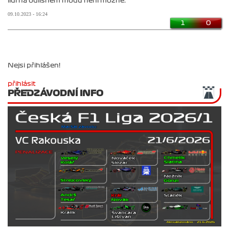
lidí na odlišném módu není možné.
09.10.2023 - 16:24
1
0
Nejsi přihlášen!
přihlásit
PŘEDZÁVODNÍ INFO