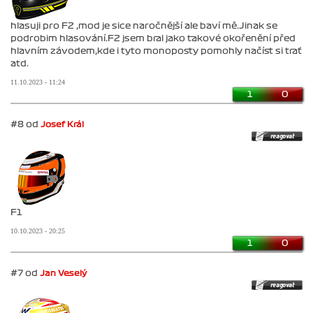
hlasuji pro F2 ,mod je sice naročnější ale baví mě.Jinak se
podrobim hlasování.F2 jsem bral jako takové okořenění před
hlavním závodem,kde i tyto monoposty pomohly načíst si trať
atd.
11.10.2023 - 11:24
1
0
#8 od
Josef Král
F1
10.10.2023 - 20:25
1
0
#7 od
Jan Veselý