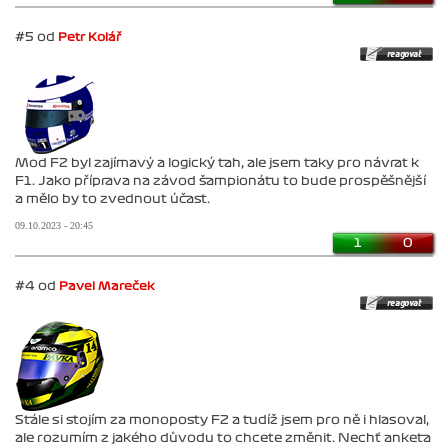
#5 od
Petr Kolář
Mod F2 byl zajímavý a logický tah, ale jsem taky pro návrat k
F1. Jako příprava na závod šampionátu to bude prospěšnější
a mělo by to zvednout účast.
09.10.2023 - 20:45
1
0
#4 od
Pavel Mareček
Stále si stojím za monoposty F2 a tudíž jsem pro ně i hlasoval,
ale rozumím z jakého důvodu to chcete změnit. Nechť anketa