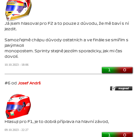
Já jsem hlasoval pro F2 a to pouze z důvodu, že mě baví s ní
jezdit.
Samozřejmě chápu důvody ostatních a ve finále se smířím s
jakýmkoli
monopostem. Sprinty stejně jezdím sporadicky, jak mi čas
dovolí.
10.10.2023 - 18:06
1
0
#6 od
Josef Andrš
Hlasuji pro F1, je to dobrá příprava na hlavní závod,
09.10.2023 - 22:27
1
0