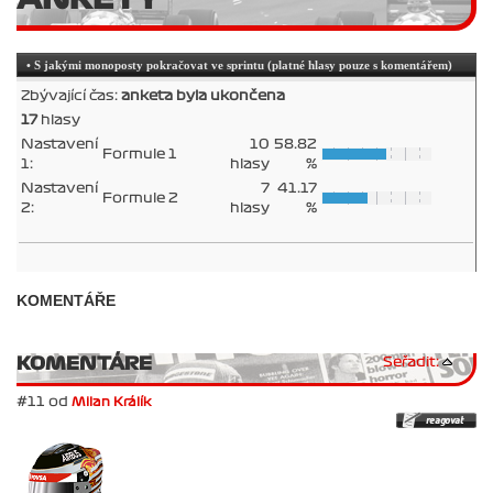
• S jakými monoposty pokračovat ve sprintu (platné hlasy pouze s komentářem)
Zbývající čas:
anketa byla ukončena
17
hlasy
Nastavení
10
58.82
Formule 1
1:
hlasy
%
Nastavení
7
41.17
Formule 2
2:
hlasy
%
KOMENTÁŘE
KOMENTÁRE
Seřadit:
#11 od
Milan Králík