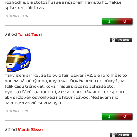
rozhodne, ale ztotožňuji se s názorem návratu F1. Takže
spíše neutrální hlas.
09.10.2023 - 18:34
1
0
#3 od
Tomáš Tesař
Taky jsem si říkal, že to bylo fajn oživení F2, ale i pro mě je to
docela náročný mód, kdy navíc člověk nemá do půlky října
tolik času trénovat, když finišují práce na zahradě atd.
Bylo to těžké rozhodnutí, ale jsem pro návrat F1 do sprintu,
aby si člověk osvojil věci na hlavní závod. Nedávám nic
Jakubovi za zlé. Snaha byla.
09.10.2023 - 17:20
1
0
#2 od
Martin Slezar