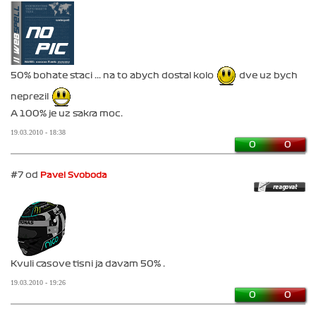
50% bohate staci ... na to abych dostal kolo
dve uz bych
neprezil
A 100% je uz sakra moc.
19.03.2010 - 18:38
0
0
#7 od
Pavel Svoboda
Kvuli casove tisni ja davam 50% .
19.03.2010 - 19:26
0
0