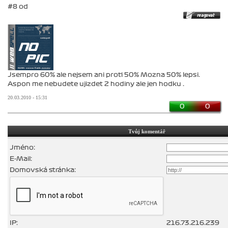
#8 od
Jsempro 60% ale nejsem ani proti 50% Mozna 50% lepsi.
Aspon me nebudete ujizdet 2 hodiny ale jen hodku .
20.03.2010 - 15:31
0
0
Tvůj komentář
Jméno:
E-Mail:
Domovská stránka:
IP:
216.73.216.239