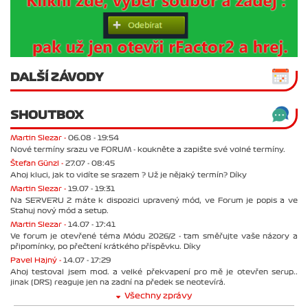
DALŠÍ ZÁVODY
SHOUTBOX
Martin Slezar -
06.08 - 19:54
Nové termíny srazu ve FORUM - koukněte a zapište své volné termíny.
Štefan Günzl -
27.07 - 08:45
Ahoj kluci, jak to vidíte se srazem ? Už je nějaký termín? Díky
Martin Slezar -
19.07 - 19:31
Na SERVERU 2 máte k dispozici upravený mód, ve Forum je popis a ve
Stahuj nový mód a setup.
Martin Slezar -
14.07 - 17:41
Ve forum je otevřené téma Módu 2026/2 - tam směřujte vaše názory a
připomínky, po přečtení krátkého příspěvku. Díky
Pavel Hajný -
14.07 - 17:29
Ahoj testoval jsem mod. a velké překvapení pro mě je otevřen serup..
jinak (DRS) reaguje jen na zadní na předek se neotevírá.
Všechny zprávy