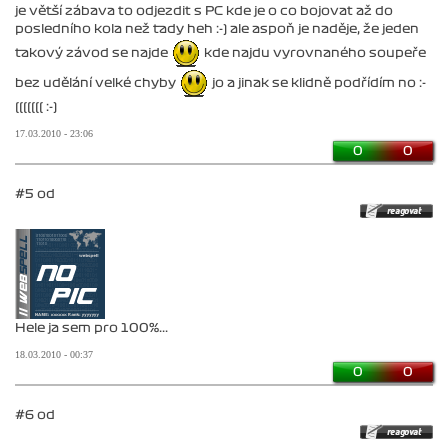
je větší zábava to odjezdit s PC kde je o co bojovat až do
posledního kola než tady heh :-) ale aspoň je naděje, že jeden
takový závod se najde
kde najdu vyrovnaného soupeře
bez udělání velké chyby
jo a jinak se klidně podřídím no :-
((((((( :-)
17.03.2010 - 23:06
0
0
#5 od
Hele ja sem pro 100%...
18.03.2010 - 00:37
0
0
#6 od