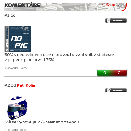
KOMENTÁRE
Seřadit:
#1 od
50% s nepovinnym pitem pro zachovani volby strategie
v pripade plne ucasti 75%
14.03.2010 - 15:08
0
0
#2 od
Petr Kolář
Mě se vyhovuje 75% reálného závodu.
15.03.2010 - 00:02