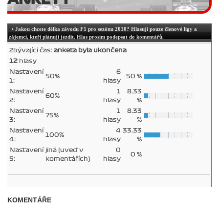
• Jakou chcete délka závodu F1 pro sezónu 2010? Hlasují pouze členové ligy a
zájemci, kteří plánují jezdit. Hlas prosím podepsat do komentářů.
Zbývající čas:
anketa byla ukončena
12
hlasy
Nastavení
6
50%
50 %
1:
hlasy
Nastavení
1
8.33
60%
2:
hlasy
%
Nastavení
1
8.33
75%
3:
hlasy
%
Nastavení
4
33.33
100%
4:
hlasy
%
Nastavení
jiná (uveď v
0
0 %
5:
komentářích)
hlasy
KOMENTÁŘE