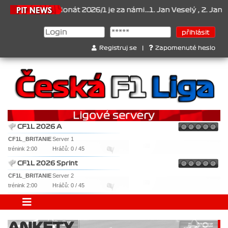
026
Šampionát 2026/1 je za námi...1. Jan Veselý , 2. Jan Nováček 
Registruj se
|
Zapomenuté heslo
CF1L 2026 A
CF1L_BRITANIE
Server 1
trénink 2:00
Hráčů: 0 / 45
CF1L 2026 Sprint
CF1L_BRITANIE
Server 2
trénink 2:00
Hráčů: 0 / 45
ANKETY