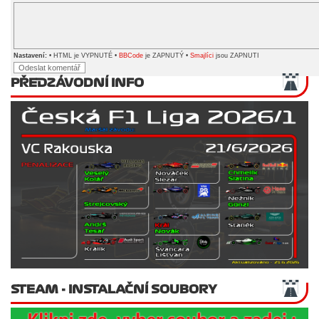
Nastavení:
• HTML je VYPNUTÉ •
BBCode
je ZAPNUTÝ •
Smajlíci
jsou ZAPNUTI
PŘEDZÁVODNÍ INFO
STEAM - INSTALAČNÍ SOUBORY