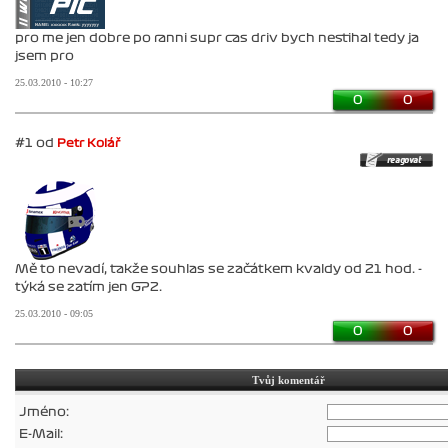
pro me jen dobre po ranni supr cas driv bych nestihal tedy ja
jsem pro
25.03.2010 - 10:27
0
0
#1 od
Petr Kolář
Mě to nevadí, takže souhlas se začátkem kvaldy od 21 hod. -
týká se zatím jen GP2.
25.03.2010 - 09:05
0
0
Tvůj komentář
Jméno:
E-Mail: