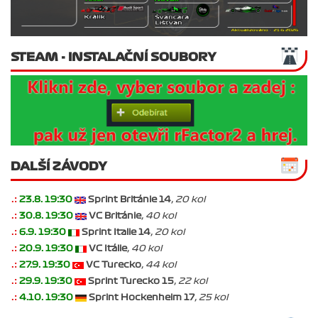
STEAM - INSTALAČNÍ SOUBORY
DALŠÍ ZÁVODY
.:
23.8. 19:30
Sprint Británie 14
, 20 kol
.:
30.8. 19:30
VC Británie
, 40 kol
.:
6.9. 19:30
Sprint Italie 14
, 20 kol
.:
20.9. 19:30
VC Itálie
, 40 kol
.:
27.9. 19:30
VC Turecko
, 44 kol
.:
29.9. 19:30
Sprint Turecko 15
, 22 kol
.:
4.10. 19:30
Sprint Hockenheim 17
, 25 kol