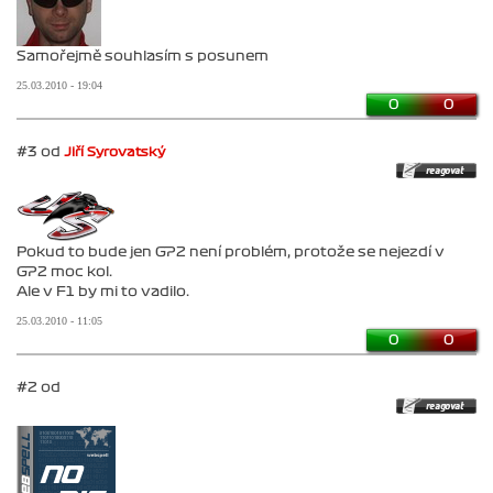
Samořejmě souhlasím s posunem
25.03.2010 - 19:04
0
0
#3 od
Jiří Syrovatský
Pokud to bude jen GP2 není problém, protože se nejezdí v
GP2 moc kol.
Ale v F1 by mi to vadilo.
25.03.2010 - 11:05
0
0
#2 od