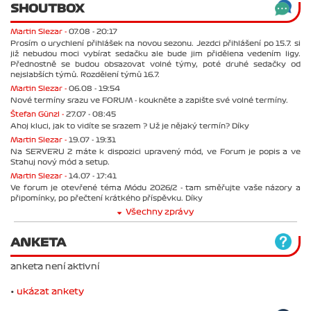
SHOUTBOX
Martin Slezar -
07.08 - 20:17
Prosím o urychlení přihlášek na novou sezonu. Jezdci přihlášení po 15.7. si
již nebudou moci vybírat sedačku ale bude jim přidělena vedením ligy.
Přednostně se budou obsazovat volné týmy, poté druhé sedačky od
nejslabších týmů. Rozdělení týmů 16.7.
Martin Slezar -
06.08 - 19:54
Nové termíny srazu ve FORUM - koukněte a zapište své volné termíny.
Štefan Günzl -
27.07 - 08:45
Ahoj kluci, jak to vidíte se srazem ? Už je nějaký termín? Díky
Martin Slezar -
19.07 - 19:31
Na SERVERU 2 máte k dispozici upravený mód, ve Forum je popis a ve
Stahuj nový mód a setup.
Martin Slezar -
14.07 - 17:41
Ve forum je otevřené téma Módu 2026/2 - tam směřujte vaše názory a
připomínky, po přečtení krátkého příspěvku. Díky
Všechny zprávy
ANKETA
anketa není aktivní
•
ukázat ankety