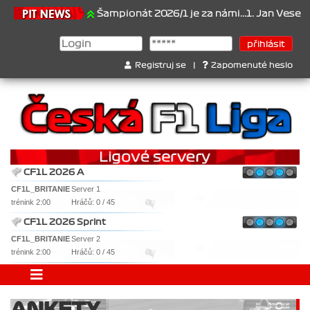
1.6.2026
Šampionát 2026/1 je za námi...1. Jan Veselý , 2. Jan N
Registruj se
|
Zapomenuté heslo
CF1L 2026 A
CF1L_BRITANIE
Server 1
trénink 2:00
Hráčů: 0 / 45
CF1L 2026 Sprint
CF1L_BRITANIE
Server 2
trénink 2:00
Hráčů: 0 / 45
ANKETY