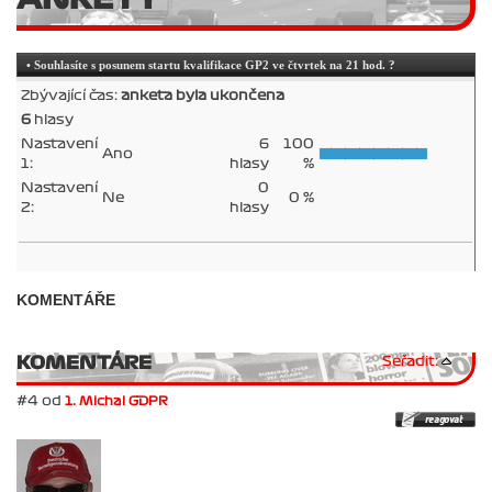
• Souhlasíte s posunem startu kvalifikace GP2 ve čtvrtek na 21 hod. ?
Zbývající čas:
anketa byla ukončena
6
hlasy
Nastavení
6
100
Ano
1:
hlasy
%
Nastavení
0
Ne
0 %
2:
hlasy
KOMENTÁŘE
KOMENTÁRE
Seřadit:
#4 od
1. Michal GDPR