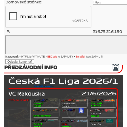
Domovská stránka:
IP:
216.73.216.150
Nastavení:
• HTML je VYPNUTÉ •
BBCode
je ZAPNUTÝ •
Smajlíci
jsou ZAPNUTI
PŘEDZÁVODNÍ INFO