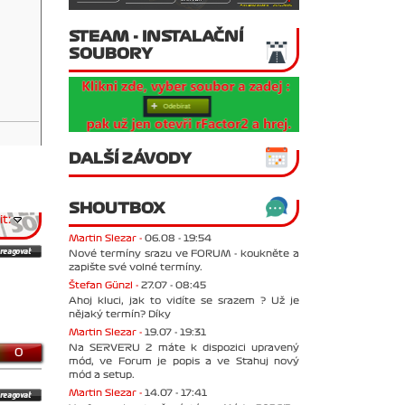
STEAM - INSTALAČNÍ
SOUBORY
DALŠÍ ZÁVODY
SHOUTBOX
t:
Martin Slezar -
06.08 - 19:54
Nové termíny srazu ve FORUM - koukněte a
zapište své volné termíny.
Štefan Günzl -
27.07 - 08:45
Ahoj kluci, jak to vidíte se srazem ? Už je
nějaký termín? Díky
Martin Slezar -
19.07 - 19:31
Na SERVERU 2 máte k dispozici upravený
0
mód, ve Forum je popis a ve Stahuj nový
mód a setup.
Martin Slezar -
14.07 - 17:41