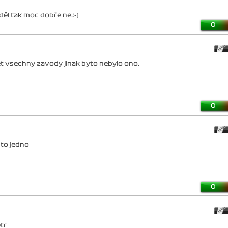
ěl tak moc dobře ne.:-(
0
et vsechny zavody jinak byto nebylo ono.
0
 to jedno
0
tr