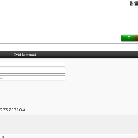
0
Tvůj komentář
6.73.217.104
NUTI