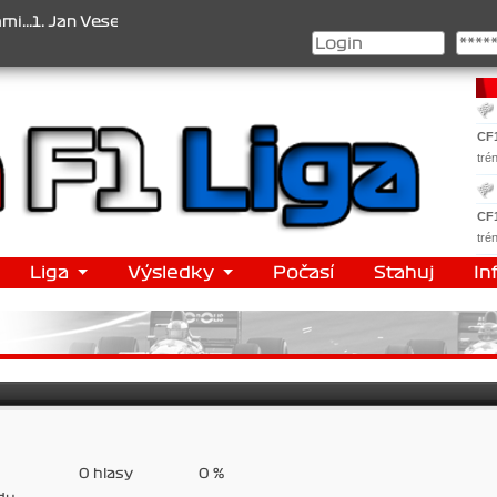
selý , 2. Jan Nováček , 3. Jakub Chmelík , Pohár konstruktérů : 1.
CF
tré
CF
tré
Liga
Výsledky
Počasí
Stahuj
In
0 hlasy
0 %