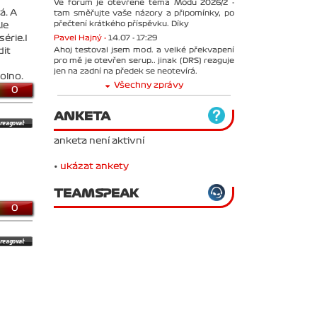
Ve forum je otevřené téma Módu 2026/2 -
á. A
tam směřujte vaše názory a připomínky, po
přečtení krátkého příspěvku. Díky
le
Pavel Hajný -
14.07 - 17:29
érie.I
Ahoj testoval jsem mod. a velké překvapení
dit
pro mě je otevřen serup.. jinak (DRS) reaguje
jen na zadní na předek se neotevírá.
olno.
Všechny zprávy
0
ANKETA
anketa není aktivní
•
ukázat ankety
TEAMSPEAK
0