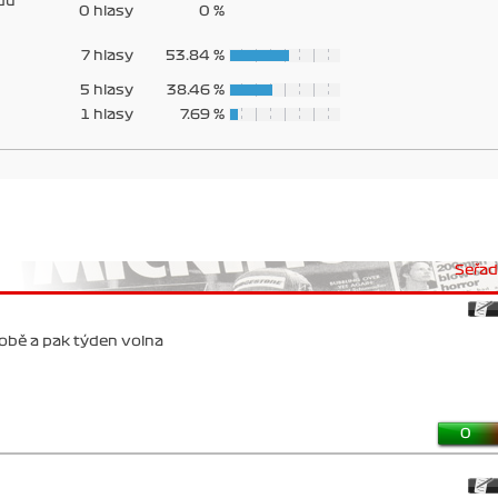
du
0 hlasy
0 %
7 hlasy
53.84 %
5 hlasy
38.46 %
1 hlasy
7.69 %
Seřadi
sobě a pak týden volna
0