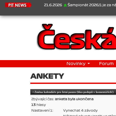
21.6.2026
Šampionát 2026/1 je za námi...1. Jan Ve
Novinky
Forum
ANKETY
• Změna kalendáře pro letní pauzu (hlas podepiš v komentářích!)
Zbývající čas:
anketa byla ukončena
13
hlasy
Nastavení 1:
Vynechat 4 závody