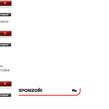
0
padne
0
ou,
í také
0
SPONZOŘI