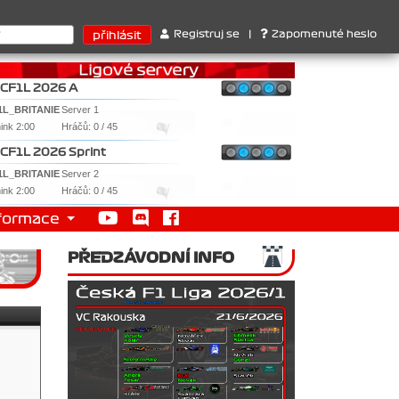
 Ferrari . 2. Williams , 3. RedBull ..... SprintCup - 1. Jan Nováče
Registruj se
|
Zapomenuté heslo
CF1L 2026 A
1L_BRITANIE
Server 1
nink 2:00
Hráčů: 0 / 45
CF1L 2026 Sprint
1L_BRITANIE
Server 2
nink 2:00
Hráčů: 0 / 45
formace
PŘEDZÁVODNÍ INFO