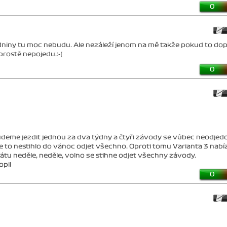
0
zdniny tu moc nebudu. Ale nezáleží jenom na mě takže pokud to do
prostě nepojedu.:-(
0
 budeme jezdit jednou za dva týdny a čtyři závody se vůbec neodjed
se to nestihlo do vánoc odjet všechno. Oproti tomu Varianta 3 nabíz
mátu neděle, neděle, volno se stihne odjet všechny závody.
opil
0