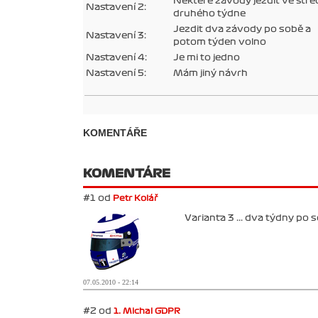
Některé závody jezdit ve stře
Nastavení 2:
druhého týdne
Jezdit dva závody po sobě a
Nastavení 3:
potom týden volno
Nastavení 4:
Je mi to jedno
Nastavení 5:
Mám jiný návrh
KOMENTÁŘE
KOMENTÁRE
#1 od
Petr Kolář
Varianta 3 ... dva týdny po 
07.05.2010 - 22:14
#2 od
1. Michal GDPR