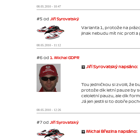
08.05.2010 - 10:47
#5 od
Jiří Syrovatský
Varianta 1, protože na prá
jinak nebudu mít nic proti a 
08.05.2010 - 11:12
#6 od
1. Michal GDPR
Jiří Syrovatský napsáno:
Tou jedničkou si zvolil, že
protože dík letní pauze by 
celoletní pauzu, ale dík for
Já jen jestli si to dobře poch
08.05.2010 - 12:26
#7 od
Jiří Syrovatský
Michal Březina napsáno: