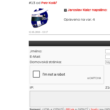
#13 od
Petr Kolář
Jaroslav Kaizr napsáno:
Opraveno na var. 4
12.05.2010 - 13:17
Jméno:
E-Mail:
Domovská stránka:
IP:
21
Nastavení:
• HTML je VYPNUTÉ •
BBCode
je ZAPNUTÝ •
Smajlíci
jsou ZAP