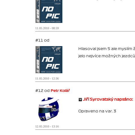
11.05.2010 - 08:59
#11 od
Hlasoval jsem 5 ale myslím že
jelo nejvíce možných jezdců
11.05.2010 - 12:36
#12 od
Petr Kolář
Jiří Syrovatský napsáno:
Opraveno na var. 3
12.05.2010 - 13:16