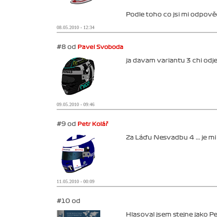
Podle toho co jsi mi odpověd
08.05.2010 - 12:34
#8 od
Pavel Svoboda
ja davam variantu 3 chi odj
09.05.2010 - 09:46
#9 od
Petr Kolář
Za Láďu Nesvadbu 4 ... je mi
11.05.2010 - 00:09
#10 od
Hlasoval jsem stejne jako Pe