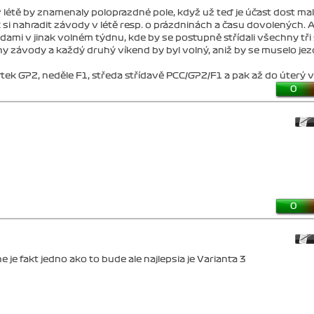
v létě by znamenaly poloprazdné pole, když už teď je účast dost mal
 si nahradit závody v létě resp. o prázdninách a času dovolených. A
dami v jinak volném týdnu, kde by se postupně střídali všechny tři s
ny závody a každý druhý víkend by byl volný, aniž by se muselo jez
rtek GP2, neděle F1, středa střídavě PCC/GP2/F1 a pak až do úterý v
0
0
 je fakt jedno ako to bude ale najlepsia je Varianta 3