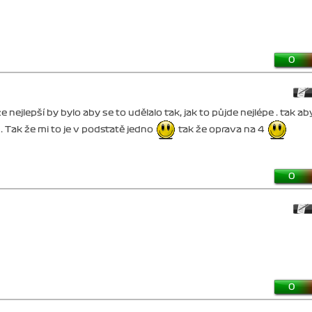
0
 nejlepší by bylo aby se to udělalo tak, jak to půjde nejlépe . tak ab
. Tak že mi to je v podstatě jedno
tak že oprava na 4
0
0