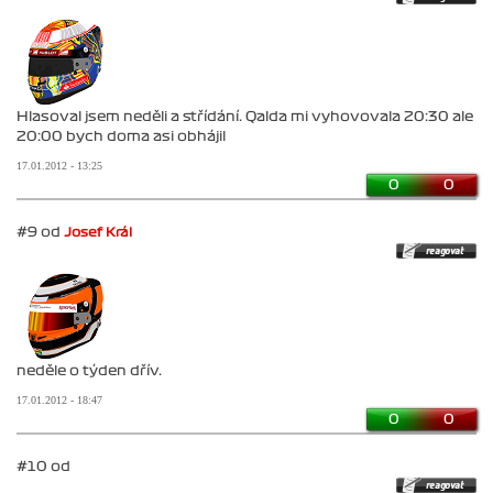
Hlasoval jsem neděli a střídání. Qalda mi vyhovovala 20:30 ale
20:00 bych doma asi obhájil
17.01.2012 - 13:25
0
0
#9 od
Josef Král
neděle o týden dřív.
17.01.2012 - 18:47
0
0
#10 od