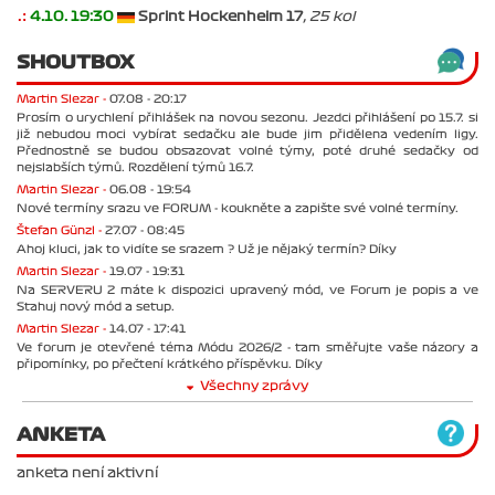
.:
4.10. 19:30
Sprint Hockenheim 17
, 25 kol
SHOUTBOX
Martin Slezar -
07.08 - 20:17
Prosím o urychlení přihlášek na novou sezonu. Jezdci přihlášení po 15.7. si
již nebudou moci vybírat sedačku ale bude jim přidělena vedením ligy.
Přednostně se budou obsazovat volné týmy, poté druhé sedačky od
nejslabších týmů. Rozdělení týmů 16.7.
Martin Slezar -
06.08 - 19:54
Nové termíny srazu ve FORUM - koukněte a zapište své volné termíny.
Štefan Günzl -
27.07 - 08:45
Ahoj kluci, jak to vidíte se srazem ? Už je nějaký termín? Díky
Martin Slezar -
19.07 - 19:31
Na SERVERU 2 máte k dispozici upravený mód, ve Forum je popis a ve
Stahuj nový mód a setup.
Martin Slezar -
14.07 - 17:41
Ve forum je otevřené téma Módu 2026/2 - tam směřujte vaše názory a
připomínky, po přečtení krátkého příspěvku. Díky
Všechny zprávy
ANKETA
anketa není aktivní