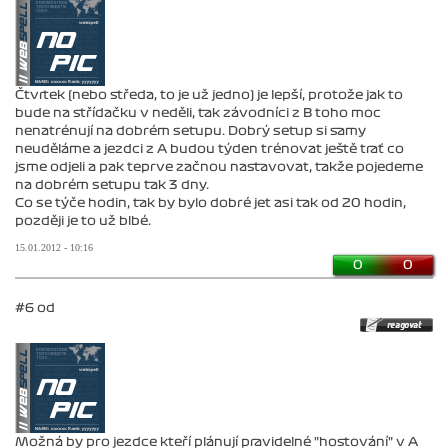
Čtvrtek (nebo středa, to je už jedno) je lepší, protože jak to
bude na střídačku v neděli, tak závodníci z B toho moc
nenatrénují na dobrém setupu. Dobrý setup si samy
neuděláme a jezdci z A budou týden trénovat ještě trať co
jsme odjeli a pak teprve začnou nastavovat, takže pojedeme
na dobrém setupu tak 3 dny.
Co se týče hodin, tak by bylo dobré jet asi tak od 20 hodin,
později je to už blbé.
15.01.2012 - 10:16
0
0
#6 od
Možná by pro jezdce kteří plánují pravidelné "hostování" v A