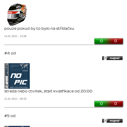
pouze pokud by to bylo na střídačku
14.01.2012 - 23:08
0
0
#4 od
streda nebo ctvrtek, start kvalifikace od 20:00
15.01.2012 - 09:59
0
0
#5 od