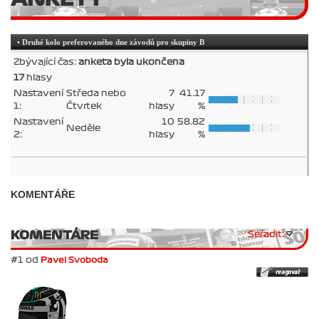
• Druhé kolo preferovaného dne závodů pro skupiny B
Zbývající čas:
anketa byla ukončena
17
hlasy
Nastavení
Středa nebo
7
41.17
1:
Čtvrtek
hlasy
%
Nastavení
10
58.82
Neděle
2:
hlasy
%
KOMENTÁŘE
KOMENTÁRE
Seřadit:
#1 od
Pavel Svoboda