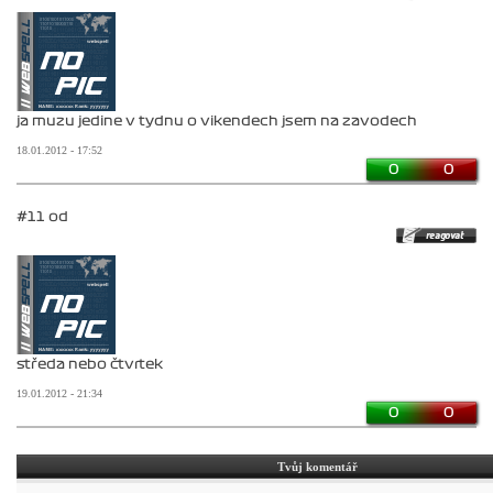
ja muzu jedine v tydnu o vikendech jsem na zavodech
18.01.2012 - 17:52
0
0
#11 od
středa nebo čtvrtek
19.01.2012 - 21:34
0
0
Tvůj komentář