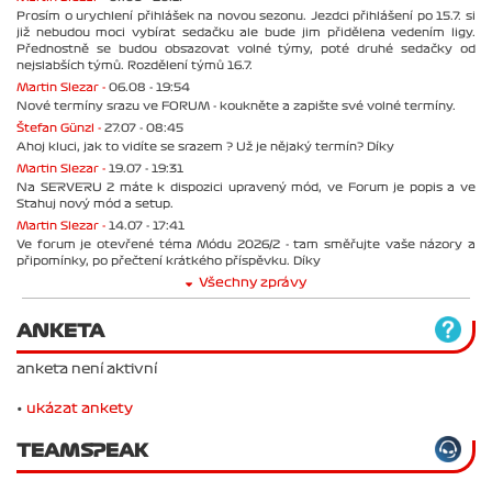
Prosím o urychlení přihlášek na novou sezonu. Jezdci přihlášení po 15.7. si
již nebudou moci vybírat sedačku ale bude jim přidělena vedením ligy.
Přednostně se budou obsazovat volné týmy, poté druhé sedačky od
nejslabších týmů. Rozdělení týmů 16.7.
Martin Slezar -
06.08 - 19:54
Nové termíny srazu ve FORUM - koukněte a zapište své volné termíny.
Štefan Günzl -
27.07 - 08:45
Ahoj kluci, jak to vidíte se srazem ? Už je nějaký termín? Díky
Martin Slezar -
19.07 - 19:31
Na SERVERU 2 máte k dispozici upravený mód, ve Forum je popis a ve
Stahuj nový mód a setup.
Martin Slezar -
14.07 - 17:41
Ve forum je otevřené téma Módu 2026/2 - tam směřujte vaše názory a
připomínky, po přečtení krátkého příspěvku. Díky
Všechny zprávy
ANKETA
anketa není aktivní
•
ukázat ankety
TEAMSPEAK