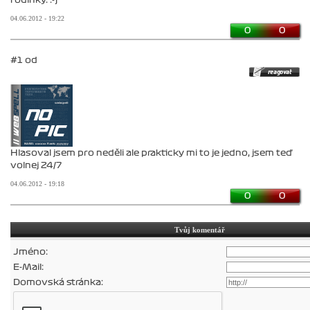
04.06.2012 - 19:22
0
0
#1 od
Hlasoval jsem pro neděli ale prakticky mi to je jedno, jsem teď
volnej 24/7
04.06.2012 - 19:18
0
0
Tvůj komentář
Jméno:
E-Mail:
Domovská stránka: