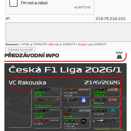
IP:
216.73.216.101
Nastavení:
• HTML je VYPNUTÉ •
BBCode
je ZAPNUTÝ •
Smajlíci
jsou ZAPNUTI
PŘEDZÁVODNÍ INFO