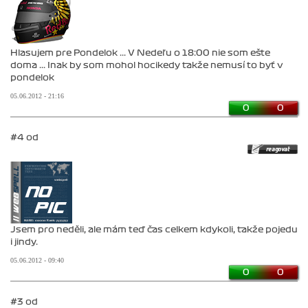
Hlasujem pre Pondelok ... V Nedeľu o 18:00 nie som ešte
doma ... Inak by som mohol hocikedy takže nemusí to byť v
pondelok
05.06.2012 - 21:16
0
0
#4 od
Jsem pro neděli, ale mám teď čas celkem kdykoli, takže pojedu
i jindy.
05.06.2012 - 09:40
0
0
#3 od