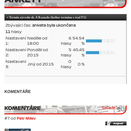
• Termín závodu sk. A Kanada (kolize termínu s real F1)
Zbývající čas:
anketa byla ukončena
11
hlasy
Nastavení
Neděle od
6
54.54
1:
18:00
hlasy
%
Nastavení
Pondělí od
5
45.45
2:
20:15
hlasy
%
Nastavení
0
Jiný od 20:15
0 %
3:
hlasy
KOMENTÁŘE
KOMENTÁRE
Seřadit:
#7 od
Petr Milev