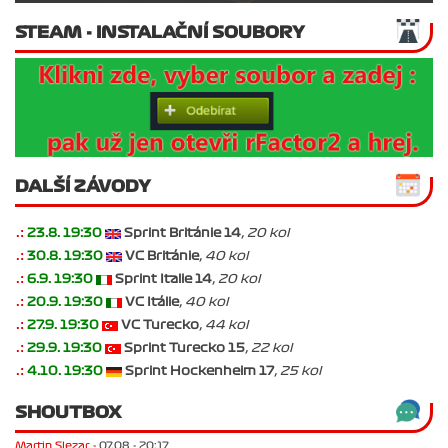
STEAM - INSTALAČNÍ SOUBORY
DALŠÍ ZÁVODY
.:
23.8. 19:30
Sprint Británie 14
, 20 kol
.:
30.8. 19:30
VC Británie
, 40 kol
.:
6.9. 19:30
Sprint Italie 14
, 20 kol
.:
20.9. 19:30
VC Itálie
, 40 kol
.:
27.9. 19:30
VC Turecko
, 44 kol
.:
29.9. 19:30
Sprint Turecko 15
, 22 kol
.:
4.10. 19:30
Sprint Hockenheim 17
, 25 kol
SHOUTBOX
Martin Slezar -
07.08 - 20:17