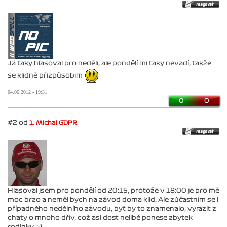
Já taky hlasoval pro neděli, ale pondělí mi taky nevadí, takže
se klidně přizpůsobim
04.06.2012 - 19:31
0
0
#2 od
1. Michal GDPR
Hlasoval jsem pro pondělí od 20:15, protože v 18:00 je pro mě
moc brzo a neměl bych na závod doma klid. Ale zúčastním se i
případného nedělního závodu, byť by to znamenalo, vyrazit z
chaty o mnoho dřív, což asi dost nelibě ponese zbytek
rodinky. :-)