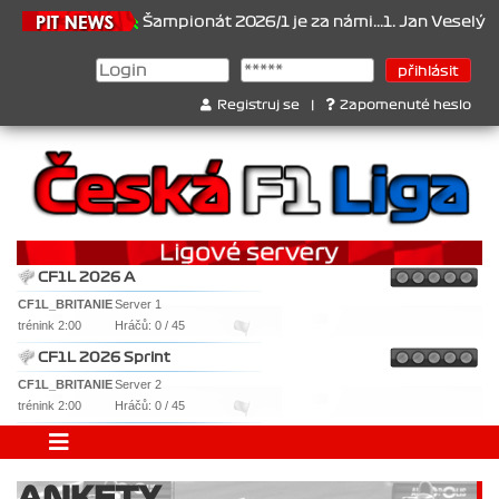
.6.2026
Šampionát 2026/1 je za námi...1. Jan Veselý , 2. Jan Nov
Registruj se
|
Zapomenuté heslo
CF1L 2026 A
CF1L_BRITANIE
Server 1
trénink 2:00
Hráčů: 0 / 45
CF1L 2026 Sprint
CF1L_BRITANIE
Server 2
trénink 2:00
Hráčů: 0 / 45
ANKETY