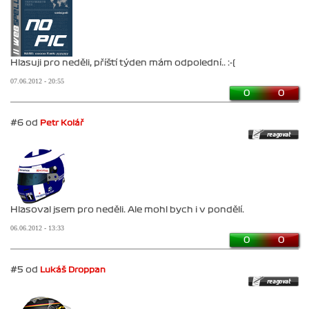
Hlasuji pro neděli, příští týden mám odpolední.. :-(
07.06.2012 - 20:55
0
0
#6 od
Petr Kolář
Hlasoval jsem pro neděli. Ale mohl bych i v pondělí.
06.06.2012 - 13:33
0
0
#5 od
Lukáš Droppan