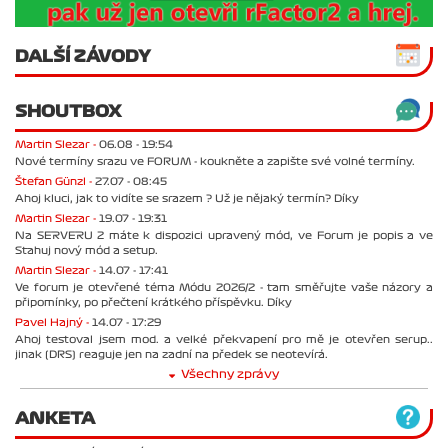
DALŠÍ ZÁVODY
SHOUTBOX
Martin Slezar -
06.08 - 19:54
Nové termíny srazu ve FORUM - koukněte a zapište své volné termíny.
Štefan Günzl -
27.07 - 08:45
Ahoj kluci, jak to vidíte se srazem ? Už je nějaký termín? Díky
Martin Slezar -
19.07 - 19:31
Na SERVERU 2 máte k dispozici upravený mód, ve Forum je popis a ve
Stahuj nový mód a setup.
Martin Slezar -
14.07 - 17:41
Ve forum je otevřené téma Módu 2026/2 - tam směřujte vaše názory a
připomínky, po přečtení krátkého příspěvku. Díky
Pavel Hajný -
14.07 - 17:29
Ahoj testoval jsem mod. a velké překvapení pro mě je otevřen serup..
jinak (DRS) reaguje jen na zadní na předek se neotevírá.
Všechny zprávy
ANKETA