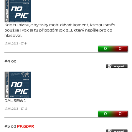
Kdo tu hlasuje by taky mohl dávat koment, kterou směs
použije ! Pak si tu připadám jak d...l, který napíše pro co
hlasoval.
17.04.2013 - 07:44
0
0
#4 od
DAL SEM 1
17.04.2013 - 17:13
0
0
#5 od
PP_GDPR