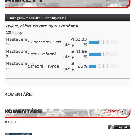
• Jaké gumy v Shakiru ? Jen skupina B !!!
Zbývající čas:
anketa byla ukončena
12
hlasy
Nastavení
4
33.33
Supersoft + Soft
1:
hlasy
%
Nastavení
5
41.66
Soft + Střední
2:
hlasy
%
Nastavení
3
Střední + Tvrdá
25 %
3:
hlasy
KOMENTÁŘE
KOMENTÁRE
Seřadit:
#1 od