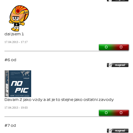
dal jsem 1
17.04.2013 - 17:17
0
0
#6 od
Davam 2 jako vzdy a at je to stejne jako ostatni zavody
17.04.2013 - 19:03
0
0
#7 od