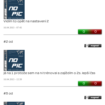
Vidím to opět na nastavení 2
16.04.2013 - 07:45
0
0
#2 od
já na 1 protože sem na ni trénoval a zajíždím o 2s. lepší čas
16.04.2013 - 12:39
0
0
#3 od