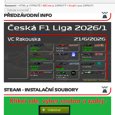
Nastavení:
• HTML je VYPNUTÉ •
BBCode
je ZAPNUTÝ •
Smajlíci
jsou ZAPNUTI
PŘEDZÁVODNÍ INFO
STEAM - INSTALAČNÍ SOUBORY