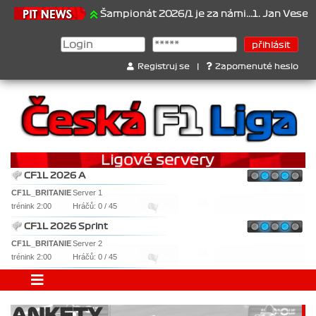
1.6.2026
Šampionát 2026/1 je za námi...1. Jan Veselý , 2. Jan No
Registruj se
|
Zapomenuté heslo
CF1L 2026 A
CF1L_BRITANIE
Server 1
trénink 2:00
Hráčů: 0 / 45
CF1L 2026 Sprint
CF1L_BRITANIE
Server 2
trénink 2:00
Hráčů: 0 / 45
ANKETY