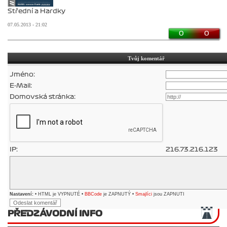
Střední a Hardky
07.05.2013 - 21:02
0
0
Tvůj komentář
Jméno:
E-Mail:
Domovská stránka:
IP:
216.73.216.123
Nastavení:
• HTML je VYPNUTÉ •
BBCode
je ZAPNUTÝ •
Smajlíci
jsou ZAPNUTI
PŘEDZÁVODNÍ INFO