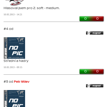
Hlasoval jsem pro 2. soft - medium.
10.05.2013 - 14:21
0
0
#4 od
Střední a hadry
10.05.2013 - 09:15
0
0
#3 od
Petr Milev