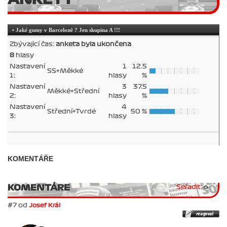
• Jaké gumy v Barceloně ? Jen skupina A !!!
Zbývající čas:
anketa byla ukončena
8
hlasy
Nastavení
1
12.5
SS+Měkké
1:
hlasy
%
Nastavení
3
37.5
Měkké+Střední
2:
hlasy
%
Nastavení
4
Střední+Tvrdé
50 %
3:
hlasy
KOMENTÁŘE
KOMENTÁRE
Seřadit:
#7 od
Josef Král