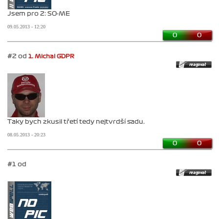
Jsem pro 2: SO-ME
09.05.2013 - 12:20
0
0
#2 od
1. Michal GDPR
Taky bych zkusil třetí tedy nejtvrdší sadu.
08.05.2013 - 20:23
0
0
#1 od