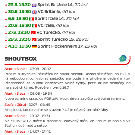
.:
23.8. 19:30
Sprint Británie 14
, 20 kol
.:
30.8. 19:30
VC Británie
, 40 kol
.:
6.9. 19:30
Sprint Italie 14
, 20 kol
.:
20.9. 19:30
VC Itálie
, 40 kol
.:
27.9. 19:30
VC Turecko
, 44 kol
.:
29.9. 19:30
Sprint Turecko 15
, 22 kol
.:
4.10. 19:30
Sprint Hockenheim 17
, 25 kol
SHOUTBOX
Martin Slezar -
07.08 - 20:17
Prosím o urychlení přihlášek na novou sezonu. Jezdci přihlášení po 15.7. si
již nebudou moci vybírat sedačku ale bude jim přidělena vedením ligy.
Přednostně se budou obsazovat volné týmy, poté druhé sedačky od
nejslabších týmů. Rozdělení týmů 16.7.
Martin Slezar -
06.08 - 19:54
Nové termíny srazu ve FORUM - koukněte a zapište své volné termíny.
Štefan Günzl -
27.07 - 08:45
Ahoj kluci, jak to vidíte se srazem ? Už je nějaký termín? Díky
Martin Slezar -
19.07 - 19:31
Na SERVERU 2 máte k dispozici upravený mód, ve Forum je popis a ve
Stahuj nový mód a setup.
Martin Slezar -
14.07 - 17:41