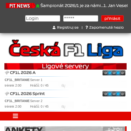
1.6.2026
Šampionát 2026/1 je za námi...1. Jan Veselý , 2. Jan No
Registruj se
|
Zapomenuté heslo
CF1L 2026 A
CF1L_BRITANIE
Server 1
trénink 2:00
Hráčů: 0 / 45
CF1L 2026 Sprint
CF1L_BRITANIE
Server 2
trénink 2:00
Hráčů: 0 / 45
ANKETY