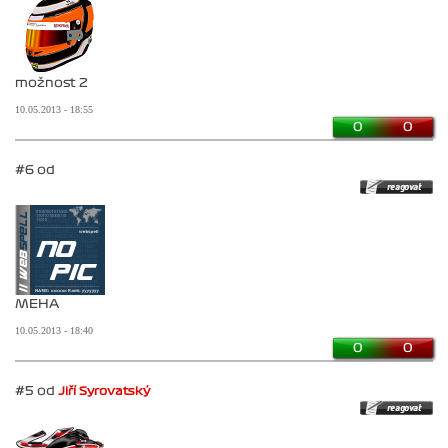
možnost 2
10.05.2013 - 18:55
0
0
#6 od
MEHA
10.05.2013 - 18:40
0
0
#5 od
Jiří Syrovatský