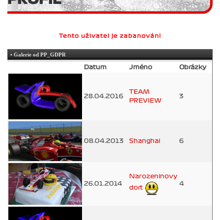
Tento uživatel je zabanován!
• Galerie od PP_GDPR
Datum
Jméno
Obrázky
TEAM
28.04.2016
3
PREVIEW
08.04.2013
Shanghai
6
Narozeninovy
26.01.2014
4
dort