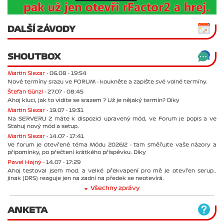
DALŠÍ ZÁVODY
SHOUTBOX
Martin Slezar -
06.08 - 19:54
Nové termíny srazu ve FORUM - koukněte a zapište své volné termíny.
Štefan Günzl -
27.07 - 08:45
Ahoj kluci, jak to vidíte se srazem ? Už je nějaký termín? Díky
Martin Slezar -
19.07 - 19:31
Na SERVERU 2 máte k dispozici upravený mód, ve Forum je popis a ve
Stahuj nový mód a setup.
Martin Slezar -
14.07 - 17:41
Ve forum je otevřené téma Módu 2026/2 - tam směřujte vaše názory a
připomínky, po přečtení krátkého příspěvku. Díky
Pavel Hajný -
14.07 - 17:29
Ahoj testoval jsem mod. a velké překvapení pro mě je otevřen serup..
jinak (DRS) reaguje jen na zadní na předek se neotevírá.
Všechny zprávy
ANKETA