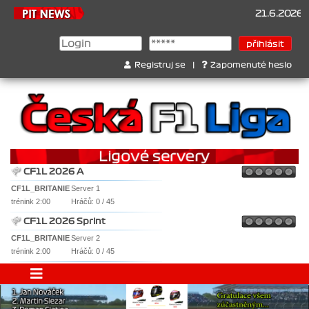
21.6.2026
Šampi
Registruj se
|
Zapomenuté heslo
CF1L 2026 A
CF1L_BRITANIE
Server 1
trénink 2:00
Hráčů: 0 / 45
CF1L 2026 Sprint
CF1L_BRITANIE
Server 2
trénink 2:00
Hráčů: 0 / 45